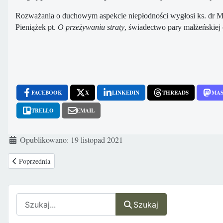
Rozważania o duchowym aspekcie niepłodności wygłosi ks. dr Mi
Pieniążek pt.
O przeżywaniu straty
, świadectwo pary małżeńskiej 
FACEBOOK
X
LINKEDIN
THREADS
MA
TRELLO
EMAIL
Szczegóły
Opublikowano: 19 listopad 2021
Poprzednia strona: Narasta napięcie przed rozpoczęciem rozprawy w Sądz
Poprzednia
Szukaj
Szukaj