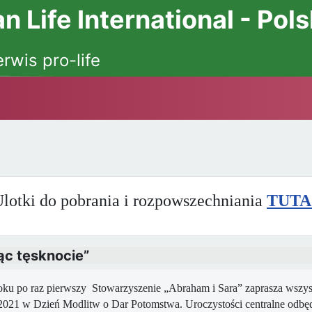
 Life International - Pol
erwis pro-life
lotki do pobrania i rozpowszechniania
TUTA
ąc tęsknocie”
ku po raz pierwszy Stowarzyszenie „Abraham i Sara” zaprasza wszystk
2021 w Dzień Modlitw o Dar Potomstwa. Uroczystości centralne odbę