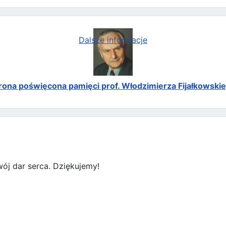
Dalsze informacje
rona poświęcona pamięci prof. Włodzimierza Fijałkowski
ój dar serca. Dziękujemy!