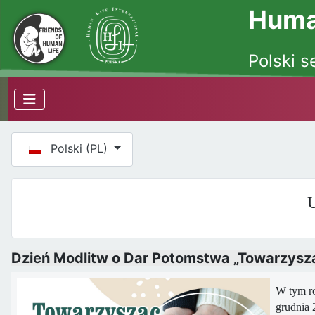
Human
Polski s
Wybierz swój język
Polski (PL)
U
Dzień Modlitw o Dar Potomstwa „Towarzysz
W tym ro
grudnia 