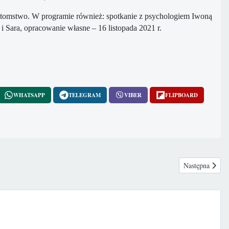
potomstwo. W programie również: spotkanie z psychologiem Iwoną
 Sara, opracowanie własne – 16 listopada 2021 r.
WHATSAPP
TELEGRAM
VIBER
FLIPBOARD
Następna stron
Następna