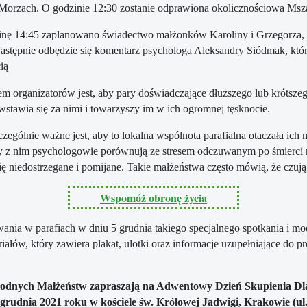
Morzach. O godzinie 12:30 zostanie odprawiona okolicznościowa Msza
nę 14:45 zaplanowano świadectwo małżonków Karoliny i Grzegorza, któ
Następnie odbędzie się komentarz psychologa Aleksandry Siódmak, któ
ią
m organizatorów jest, aby pary doświadczające dłuższego lub krótsze
wstawia się za nimi i towarzyszy im w ich ogromnej tęsknocie.
zególnie ważne jest, aby to lokalna wspólnota parafialna otaczała ich 
 z nim psychologowie porównują ze stresem odczuwanym po śmierci n
ę niedostrzegane i pomijane. Takie małżeństwa często mówią, że czuj
Wspomóż obronę życia
ania w parafiach w dniu 5 grudnia takiego specjalnego spotkania i m
łów, który zawiera plakat, ulotki oraz informacje uzupełniające do 
łodnych Małżeństw zapraszają na Adwentowy Dzień Skupienia Dl
 grudnia 2021 roku w kościele św. Królowej Jadwigi, Krakowie (ul.