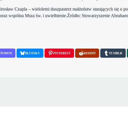
rosław Czapla – wieloletni duszpasterz małżeństw starających się o 
oraz wspólna Msza św. i uwielbienie.Źródło: Stowarzyszenie Abraham i
STODON
BLUESKY
PINTEREST
REDDIT
TUMBLR
ie Najwyższym USA dotyczącej precedensu legalizującego aborcję