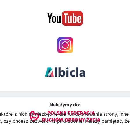
Należymy do:
ektóre z nich są niezbędne dla funkcjonowania strony, inn
zy chcesz zezwolić na pliki cookie. Należy pamiętać, że 