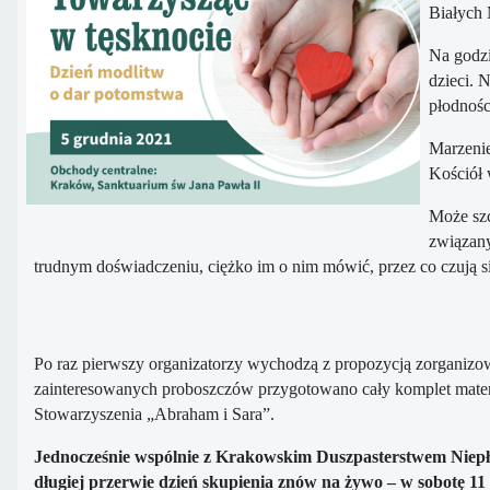
Białych 
Na godzi
dzieci. 
płodnośc
Marzenie
Kościół 
Może szc
związany
trudnym doświadczeniu, ciężko im o nim mówić, przez co czują si
Po raz pierwszy organizatorzy wychodzą z propozycją zorganizow
zainteresowanych proboszczów przygotowano cały komplet materia
Stowarzyszenia „Abraham i Sara”.
Jednocześnie wspólnie z Krakowskim Duszpasterstwem Niep
długiej przerwie dzień skupienia znów na żywo – w sobotę 11