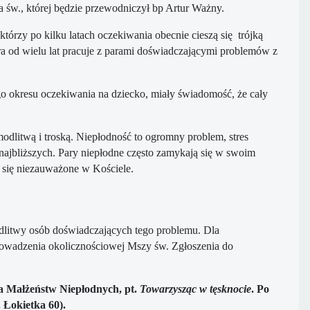
 św., której będzie przewodniczył bp Artur Ważny.
rzy po kilku latach oczekiwania obecnie cieszą się trójką
ra od wielu lat pracuje z parami doświadczającymi problemów z
go okresu oczekiwania na dziecko, miały świadomość, że cały
modlitwą i troską. Niepłodność to ogromny problem, stres
ajbliższych. Pary niepłodne często zamykają się w swoim
ą się niezauważone w Kościele.
odlitwy osób doświadczających tego problemu. Dla
prowadzenia okolicznościowej Mszy św. Zgłoszenia do
a Małżeństw Niepłodnych, pt.
Towarzysząc w tęsknocie
. Po
 Łokietka 60).