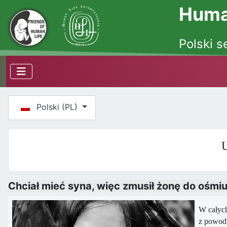
Human
Polski s
Wybierz swój język
Polski (PL)
U
Chciał mieć syna, więc zmusił żonę do ośmiu
W całych
z powodu