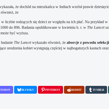
ykazała, że ​​dochód na mieszkańca w Indiach wzrósł prawie dziesięci
 również, że
a w liczbie rodzących się dzieci ze względu na ich płać. Na przykład w
. 1000 do 896. Badania opublikowane w kwietniu b. r. w
The Lancet
sz
a może być wyższa.
, badanie
The Lancet
wykazało również, że
aborcje z powodu selekcji
jące urodzenia kobiet występują częściej w najbogatszych kastach oraz 
STODON
BLUESKY
PINTEREST
REDDIT
TUMBLR