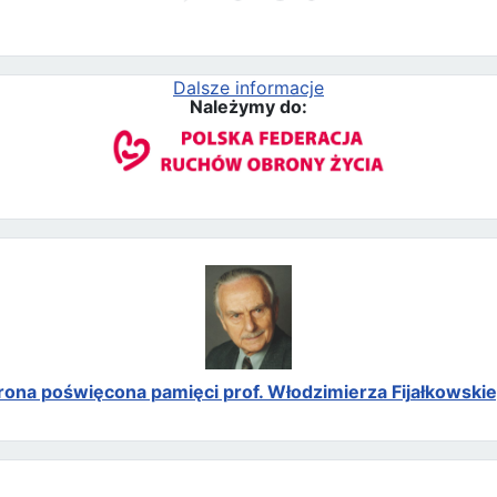
Dalsze informacje
Należymy do:
rona poświęcona pamięci prof. Włodzimierza Fijałkowski