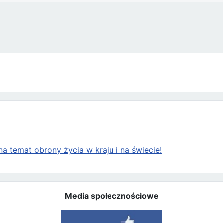
pomaganego samobójstwa robi kolejny krok naprzód
a temat obrony życia w kraju i na świecie!
Media społecznościowe