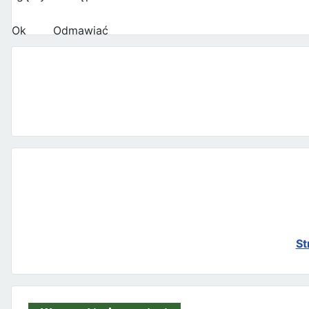
Ok
Odmawiać
St