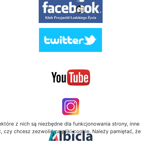
ektóre z nich są niezbędne dla funkcjonowania strony, inn
zy chcesz zezwolić na pliki cookie. Należy pamiętać, że 