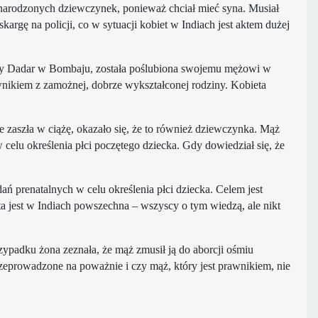
enarodzonych dziewczynek, ponieważ chciał mieć syna. Musiał
argę na policji, co w sytuacji kobiet w Indiach jest aktem dużej
lnicy Dadar w Bombaju, została poślubiona swojemu mężowi w
rawnikiem z zamożnej, dobrze wykształconej rodziny. Kobieta
e zaszła w ciążę, okazało się, że to również dziewczynka. Mąż
celu określenia płci poczętego dziecka. Gdy dowiedział się, że
ń prenatalnych w celu określenia płci dziecka. Celem jest
 jest w Indiach powszechna – wszyscy o tym wiedzą, ale nikt
padku żona zeznała, że mąż zmusił ją do aborcji ośmiu
rzeprowadzone na poważnie i czy mąż, który jest prawnikiem, nie