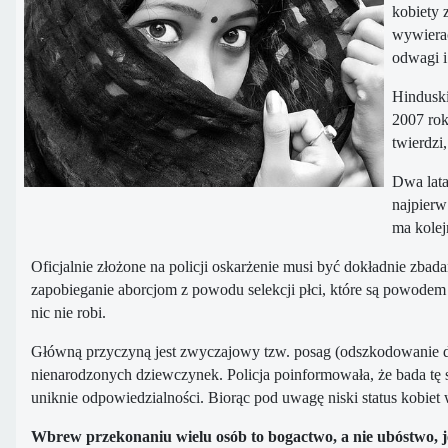
kobiety 
wywierać
odwagi i
Hinduski
2007 rok
twierdzi
Dwa lata
najpierw
ma kolej
Oficjalnie złożone na policji oskarżenie musi być dokładnie zba
zapobieganie aborcjom z powodu selekcji płci, które są powodem
nic nie robi.
Główną przyczyną jest zwyczajowy tzw. posag (odszkodowanie dl
nienarodzonych dziewczynek. Policja poinformowała, że ​​bada tę 
uniknie odpowiedzialności. Biorąc pod uwagę niski status kobiet
Wbrew przekonaniu wielu osób to bogactwo, a nie ubóstwo, je