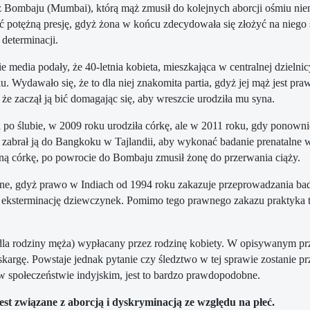
z Bombaju (Mumbai), którą mąż zmusił do kolejnych aborcji ośmiu ni
 potężną presję, gdyż żona w końcu zdecydowała się złożyć na niego sk
 determinacji.
e media podały, że 40-letnia kobieta, mieszkająca w centralnej dzie
u. Wydawało się, że to dla niej znakomita partia, gdyż jej mąż jest p
, że zaczął ją bić domagając się, aby wreszcie urodziła mu syna.
 po ślubie, w 2009 roku urodziła córkę, ale w 2011 roku, gdy ponowni
 zabrał ją do Bangkoku w Tajlandii, aby wykonać badanie prenatalne w 
ną córkę, po powrocie do Bombaju zmusił żonę do przerwania ciąży.
dane, gdyż prawo w Indiach od 1994 roku zakazuje przeprowadzania bada
 eksterminację dziewczynek. Pomimo tego prawnego zakazu praktyka ta
a rodziny męża) wypłacany przez rodzinę kobiety. W opisywanym przy
skargę. Powstaje jednak pytanie czy śledztwo w tej sprawie zostanie p
 w społeczeństwie indyjskim, jest to bardzo prawdopodobne.
st związane z aborcją i dyskryminacją ze względu na płeć.