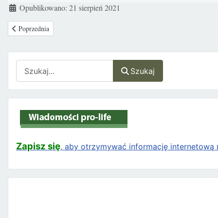
Szczegóły
Opublikowano: 21 sierpień 2021
Poprzednia strona: Włochy: kampania na rzecz legalizacji eutanazji i ws
Poprzednia
Szukaj
Szukaj
Zapisz się
, aby otrzymywać informację internetową n