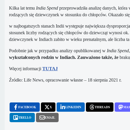
Kilka lat temu
India Spend
przeprowadziła analizę danych, która w
rodzących się dziewczynek w stosunku do chłopców. Okazało się
​​w najbogatszych stanach Indii występuje największa dysproporcj
stosunek liczby rodzących się chłopców do dziewcząt wynosi ok
dziewczynek w Indiach zabito w wieku prenatalnym, ale liczba t
Podobnie jak w przypadku analizy opublikowanej w
India Spend
wykształconych rodzin w Indiach. Zauważono także, że
braku
Więcej informacji
TUTAJ
Źródło: Life News, opracowanie własne – 18 sierpnia 2021 r.
FACEBOOK
X
LINKEDIN
THREADS
MA
TRELLO
EMAIL