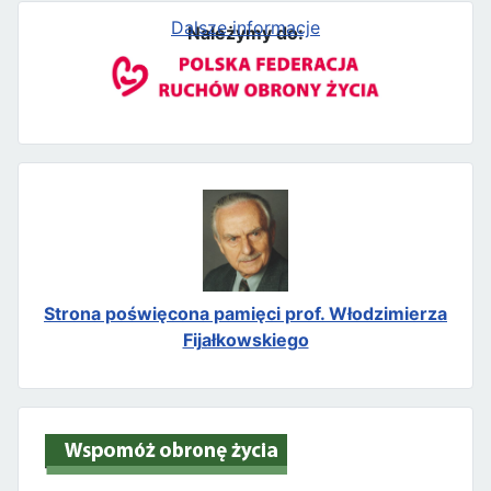
Dalsze informacje
Należymy do:
Strona poświęcona pamięci prof. Włodzimierza
Fijałkowskiego