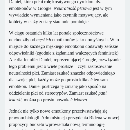
Daniel, która pełni rolę kreatywnego dyrektora ds.
emotikonów w Google.
Neutralność płciowa
jest w tym
wywiadzie wymieniana jako czynnik motywujący, ale
kobiety w ciąży zostały starannie pominięte.
W ciągu ostatnich kilku lat portale społecznościowe
odchodziły od
męskich
emotikonów jako domyślnych. W to
miejsce do każdego męskiego emotikonu dodawały żeńskie
odpowiedniki (zgodnie z żądaniami walczących feministek).
Ale dla Jennifer Daniel, reprezentującej Google, rozwiązanie
tego problemu jest o wiele prostsze – czyli zastosowanie
neutralności płci. Zamiast szukać znaczka odpowiedniego
dla swojej płci, każdy może po prostu kliknąć ten sam
emotikon. Daniel postrzega tę zmianę jako sposób na
oddzielenie płci od stereotypów. Zamiast szukać
pani
lekarki
, można po prostu poszukać
lekarza
.
Jednak nie tylko nowe emotikony przeciwstawiają się
prawom biologii. Administracja prezydenta Bidena w nowej
propozycji budżetu wprowadziła nową terminologię