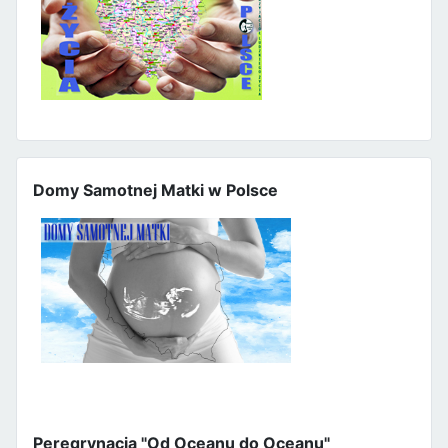
Domy Samotnej Matki w Polsce
Peregrynacja "Od Oceanu do Oceanu"