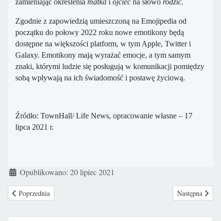
zamieniając określenia
matka
i
ojciec
na słowo
rodzic.
Zgodnie z zapowiedzią umieszczoną na Emojipedia od
początku do połowy 2022 roku nowe emotikony będą
dostępne na większości platform, w tym Apple, Twitter i
Galaxy. Emotikony mają wyrażać emocje, a tym samym
znaki, którymi ludzie się posługują w komunikacji pomiędzy
sobą wpływają na ich świadomość i postawę życiową.
Źródło: TownHall/ Life News, opracowanie własne – 17
lipca 2021 r.
Szczegóły
Opublikowano: 20 lipiec 2021
Poprzednia strona: USA: dziesiątki kobiet mówią o „rozdzierającym” bólu
Następna strona
Poprzednia
Następna