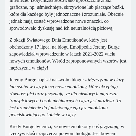
Internecie. Dotychczas stosowano uproszczone znaki
graficzne, np. uśmiechnięte, skrzywione lub płaczące buźki,
które dla każdego były jednoznaczne i zrozumiałe. Obecnie
jednak mają zostać wprowadzone nowe znaczki, co
spowodowało dyskusję nad ich neutralnością płciową.
Z okazji Światowego Dnia Emotikonów, który jest
obchodzony 17 lipca, na blogu Emojipedia Jeremy Burge
zapowiedział wprowadzenie w latach 2021-2022 wielu
nowych emotikonów. Wśród zaproponowanych wzorów jest
mężczyzna w ciąży!
Jeremy Burge napisał na swoim blogu: -
Mężczyzna w ciąży
lub osoba w ciąży to są nowe emotikony, które akceptują
równość płci oraz przyznają, że dla niektórych mężczyzn
transpłciowych i osób niebinarnych ciąża jest możliwa. To
jest uzupełnienie do funkcjonującego już emotikonu
przedstawiającego kobietę w ciąży.
Kiedy Burge twierdzi, że nowe emotikony coś
przyznają
, w
rzeczywistości zaprzecza prawom biologii. Jest bowiem