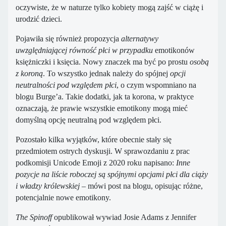
oczywiste, że w naturze tylko kobiety mogą zajść w ciążę i
urodzić dzieci.
Pojawiła się również propozycja
alternatywy
uwzględniającej równość płci w przypadku
emotikonów
księżniczki i księcia. Nowy znaczek ma być po prostu
osobą
z koroną
. To wszystko jednak należy do spójnej
opcji
neutralności pod względem płci
, o czym wspomniano na
blogu Burge’a. Takie dodatki, jak ta korona, w praktyce
oznaczają, że prawie wszystkie emotikony mogą mieć
domyślną opcję neutralną pod względem płci.
Pozostało kilka wyjątków, które obecnie stały się
przedmiotem ostrych dyskusji. W sprawozdaniu z prac
podkomisji Unicode Emoji z 2020 roku napisano:
Inne
pozycje na liście roboczej są spójnymi opcjami płci dla ciąży
i władzy królewskiej
– mówi post na blogu, opisując różne,
potencjalnie nowe emotikony.
The Spinoff
opublikował wywiad Josie Adams z Jennifer