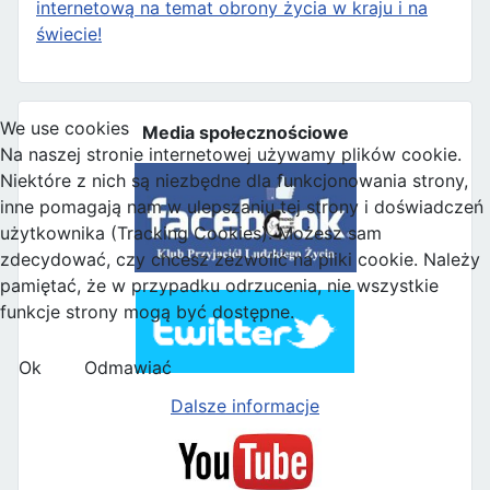
internetową na temat obrony życia w kraju i na
świecie!
We use cookies
Media społecznościowe
Na naszej stronie internetowej używamy plików cookie.
Niektóre z nich są niezbędne dla funkcjonowania strony,
inne pomagają nam w ulepszaniu tej strony i doświadczeń
użytkownika (Tracking Cookies). Możesz sam
zdecydować, czy chcesz zezwolić na pliki cookie. Należy
pamiętać, że w przypadku odrzucenia, nie wszystkie
funkcje strony mogą być dostępne.
Ok
Odmawiać
Dalsze informacje