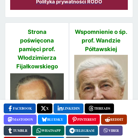
Polityka prywatności RODO
Strona
Wspomnienie o śp.
poświęcona
prof. Wandzie
pamięci prof.
Półtawskiej
Włodzimierza
Fijałkowskiego
FACEBOOK
X
LINKEDIN
THREADS
MASTODON
BLUESKY
PINTEREST
REDDIT
TUMBLR
WHATSAPP
TELEGRAM
VIBER