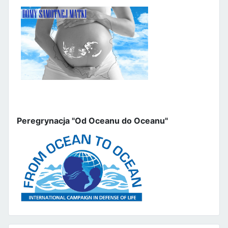
Peregrynacja "Od Oceanu do Oceanu"