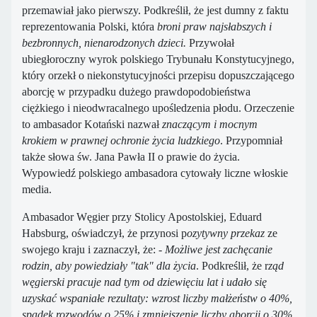
przemawiał jako pierwszy. Podkreślił, że jest dumny z faktu
reprezentowania Polski, która
broni praw najsłabszych i
bezbronnych, nienarodzonych dzieci.
Przywołał
ubiegłoroczny wyrok polskiego Trybunału Konstytucyjnego,
który orzekł o niekonstytucyjności przepisu dopuszczającego
aborcję w przypadku dużego prawdopodobieństwa
ciężkiego i nieodwracalnego upośledzenia płodu. Orzeczenie
to ambasador Kotański nazwał
znaczącym i mocnym
krokiem w prawnej ochronie życia ludzkiego
. Przypomniał
także słowa św. Jana Pawła II o prawie do życia.
Wypowiedź polskiego ambasadora cytowały liczne włoskie
media.
Ambasador Węgier przy Stolicy Apostolskiej, Eduard
Habsburg, oświadczył, że przynosi p
ozytywny przekaz
ze
swojego kraju i zaznaczył, że: -
Możliwe jest zachęcanie
rodzin, aby powiedziały "tak" dla życia
. Podkreślił, że r
ząd
węgierski pracuje nad tym od dziewięciu lat i udało się
uzyskać wspaniałe rezultaty: wzrost liczby małżeństw o 40%,
spadek rozwodów o 25% i zmniejszenie liczby aborcji o 30%.