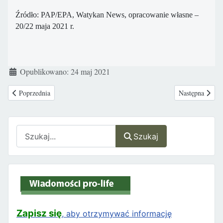
Źródło: PAP/EPA, Watykan News, opracowanie własne –
20/22 maja 2021 r.
Szczegóły
Opublikowano: 24 maj 2021
Poprzednia strona: Mężczyźni w Chinach nie mogą znaleźć sobie żon, poni
Następna strona
Poprzednia
Następna
Szukaj
Szukaj
Zapisz się
, aby otrzymywać informację