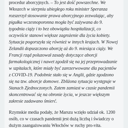
procedur aborcyjnych. –
To jest dość powszechne. We
Włoszech w sierpniu ubiegłego roku minister Speranza
rozszerzył stosowanie prawa aborcyjnego zezwalając, aby
pigułka wczesnoporonna mogła być zażywana do 9.
tygodnia ciąży i to bez obowiązku hospitalizacji, co
oczywiście stanowi większe zagrożenie dla życia kobiety.
Sytuacja pogorszyła się również w innych krajach. W Nowej
Zelandii dopuszczono aborcję aż do 9. miesiąca ciąży. We
Francji rząd poluzował zasady dotyczące aborcji
farmakologicznej i nawet zgodził się na jej przeprowadzanie
w szpitalach, które miały być zarezerwowane dla pacjentów
z COVID-19. Podobnie stało się w Anglii, gdzie zgodzono
się na tzw. aborcje domowe. Zbliżona sytuacja występuje w
Stanach Zjednoczonych. Zatem zamiast w czasie pandemii
skoncentrować się na obronie życia, w jeszcze większym
zakresie zadawano śmierć.
Rzymskie media podały, że Marszu wzięło udział ok. 1200
osób, co w czasach pandemii jest dużą liczbą i świadczy o
dużym zaangażowaniu Włochów w ruchy pro-vita.