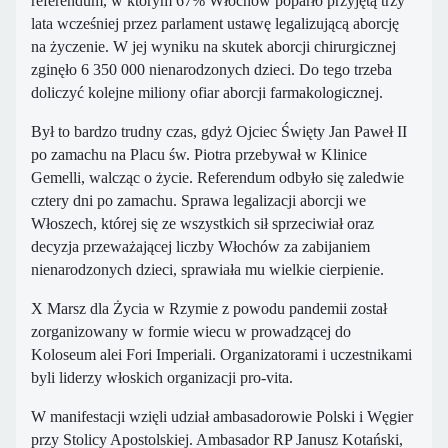
referendum, w którym 67% Włochów poparło przyjętą trzy
lata wcześniej przez parlament ustawę legalizującą aborcję
na życzenie. W jej wyniku na skutek aborcji chirurgicznej
zginęło 6 350 000 nienarodzonych dzieci. Do tego trzeba
doliczyć kolejne miliony ofiar aborcji farmakologicznej.
Był to bardzo trudny czas, gdyż Ojciec Święty Jan Paweł II
po zamachu na Placu św. Piotra przebywał w Klinice
Gemelli, walcząc o życie. Referendum odbyło się zaledwie
cztery dni po zamachu. Sprawa legalizacji aborcji we
Włoszech, której się ze wszystkich sił sprzeciwiał oraz
decyzja przeważającej liczby Włochów za zabijaniem
nienarodzonych dzieci, sprawiała mu wielkie cierpienie.
X Marsz dla Życia w Rzymie z powodu pandemii został
zorganizowany w formie wiecu w prowadzącej do
Koloseum alei Fori Imperiali. Organizatorami i uczestnikami
byli liderzy włoskich organizacji pro-vita.
W manifestacji wzięli udział ambasadorowie Polski i Węgier
przy Stolicy Apostolskiej. Ambasador RP Janusz Kotański,