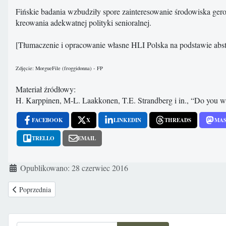
Fińskie badania wzbudziły spore zainteresowanie środowiska gero
kreowania adekwatnej polityki senioralnej.
[Tłumaczenie i opracowanie własne HLI Polska na podstawie abs
Zdjęcie: MorgueFile (froggidonna) - FP
Materiał źródłowy:
H. Karppinen, M-L. Laakkonen, T.E. Strandberg i in., “Do you wa
FACEBOOK
X
LINKEDIN
THREADS
MA
TRELLO
EMAIL
Szczegóły
Opublikowano: 28 czerwiec 2016
Poprzednia strona: Jestem babcią. Jestem dziadkiem. Coraz później
Poprzednia