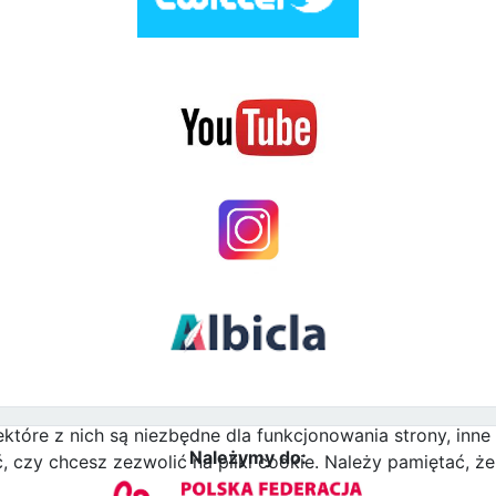
ektóre z nich są niezbędne dla funkcjonowania strony, inn
Należymy do:
zy chcesz zezwolić na pliki cookie. Należy pamiętać, że 