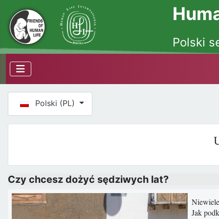
Human
Polski s
Wybierz swój język
Polski (PL)
U
Czy chcesz dożyć sędziwych lat?
Niewiele
Jak podk