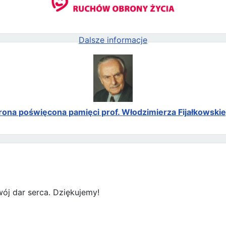
Dalsze informacje
rona poświęcona pamięci prof. Włodzimierza Fijałkowski
ój dar serca. Dziękujemy!