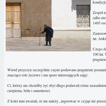
kondycji
Zespół n
(albo ni
1405 osó
Zastosow
lat. Ank
Czego do
100 lat.
pragnien
Wśród przyczyn szczególnie często podawano pragnienie poznania pr
znaczące role życiowe i ma sporo interesujących zajęć.
Ci, którzy nie chcieliby żyć zbyt długo podawali różne uzasadnieni
cierpienia, bólu i samotności.
Z kolei inni uważali, że nie należy „ingerować w czyjąś nić przezna