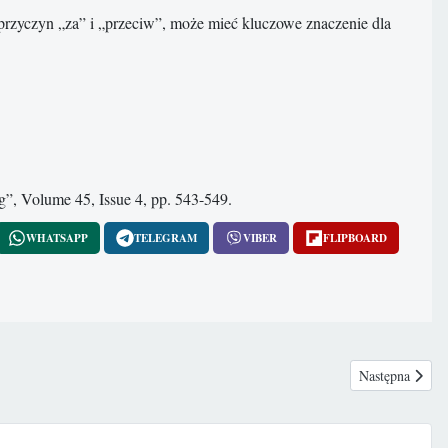
 przyczyn „za” i „przeciw”, może mieć kluczowe znaczenie dla
g”, Volume 45, Issue 4, pp. 543-549.
WHATSAPP
TELEGRAM
VIBER
FLIPBOARD
Następna strona
Następna