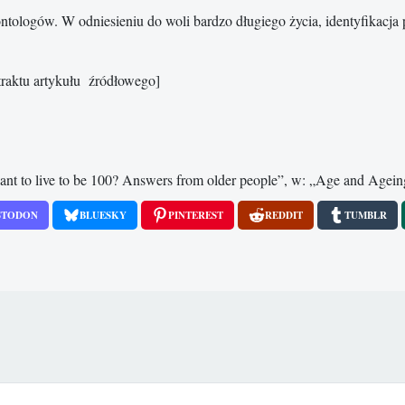
ntologów. W odniesieniu do woli bardzo długiego życia, identyfikacja
traktu artykułu źródłowego]
nt to live to be 100? Answers from older people”, w: „Age and Agein
STODON
BLUESKY
PINTEREST
REDDIT
TUMBLR