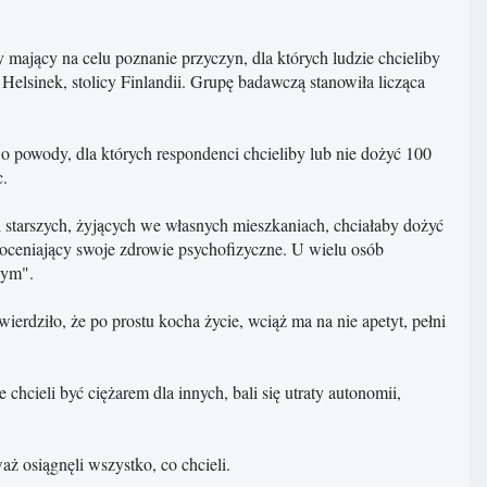
ający na celu poznanie przyczyn, dla których ludzie chcieliby
Helsinek, stolicy Finlandii. Grupę badawczą stanowiła licząca
 powody, dla których respondenci chcieliby lub nie dożyć 100
c.
zi starszych, żyjących we własnych mieszkaniach, chciałaby dożyć
e oceniający swoje zdrowie psychofizyczne. U wielu osób
wym".
ierdziło, że po prostu kocha życie, wciąż ma na nie apetyt, pełni
 chcieli być ciężarem dla innych, bali się utraty autonomii,
waż osiągnęli wszystko, co chcieli.