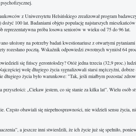
 psychofizycznej.
aukowców z Uniwersytetu Helsińskiego zrealizował program badawczy m
e) dożyć 100 lat. Badaniami objęto populację najstarszych mieszkańców 
b reprezentatywna próba losowa seniorów w wieku od 75 do 96 lat.
ano ułożony na potrzeby badań kwestionariusz z otwartymi pytaniami o
iety rozesłano pocztą. Wskaźnik odpowiedzi zwrotnych wyniósł 64 pro
wiedzieli się fińscy gerontolodzy? Otóż jedna trzecia (32,9 proc.) lud
 Najczęściej wolę długiego życia sygnalizowali starsi mężczyźni, dobrz
ie długiego życia było warunkowe: "Tak, jeśli miałbym pozostać zdro
zyszłości: „Ciekaw jestem, co się stanie za kilka lat”. Wielu osób stw
e. Często obawiali się niepełnosprawności, nie widzieli sensu życia, nie
czenia”, a jeszcze inni stwierdzili, że ich życie już się spełniło, ponie