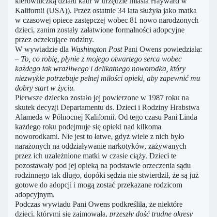
kierowniczką działu kadr w urzędzie miasta Hayward w
Kalifornii (USA)). Przez ostatnie 34 lata służyła jako matka
w czasowej opiece zastępczej wobec 81 nowo narodzonych
dzieci, zanim zostały załatwione formalności adopcyjne
przez oczekujące rodziny.
W wywiadzie dla
Washington Post
Pani Owens powiedziała:
– To, co robię, płynie z mojego otwartego serca wobec
każdego tak wrażliwego i delikatnego noworodka, który
niezwykle potrzebuje pełnej miłości opieki, aby zapewnić mu
dobry start w życiu.
Pierwsze dziecko zostało jej powierzone w 1987 roku na
skutek decyzji Departamentu ds. Dzieci i Rodziny Hrabstwa
Alameda w Północnej Kalifornii. Od tego czasu Pani Linda
każdego roku podejmuje się opieki nad kilkoma
noworodkami. Nie jest to łatwe, gdyż wiele z nich było
narażonych na oddziaływanie narkotyków, zażywanych
przez ich uzależnione matki w czasie ciąży. Dzieci te
pozostawały pod jej opieką na podstawie orzeczenia sądu
rodzinnego tak długo, dopóki sędzia nie stwierdził, że są już
gotowe do adopcji i mogą zostać przekazane rodzicom
adopcyjnym.
Podczas wywiadu Pani Owens podkreśliła, że niektóre
dzieci, którymi się zajmowała,
przeszły dość trudne okresy