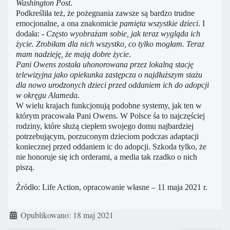
Washington Post
.
Podkreśliła też, że pożegnania zawsze są bardzo trudne
emocjonalne, a ona znakomicie
pamięta wszystkie dzieci
. I
dodała:
- Często
wyobrażam sobie, jak teraz wygląda ich
życie. Zrobiłam dla nich wszystko, co tylko mogłam. Teraz
mam nadzieję, że mają dobre życie
.
Pani Owens została uhonorowana przez lokalną stację
telewizyjna jako opiekunka zastępcza o najdłuższym stażu
dla nowo urodzonych dzieci przed oddaniem ich do adopcji
w okręgu Alameda.
W wielu krajach funkcjonują podobne systemy, jak ten w
którym pracowała Pani Owens. W Polsce śa to najczęściej
rodziny, które służą ciepłem swojego domu najbardziej
potrzebującym, porzuconym dzieciom podczas adaptacji
koniecznej przed oddaniem ic do adopcji. Szkoda tylko, że
nie honoruje się ich orderami, a media tak rzadko o nich
piszą.
Źródło: Life Action, opracowanie własne – 11 maja 2021 r.
Szczegóły
Opublikowano: 18 maj 2021