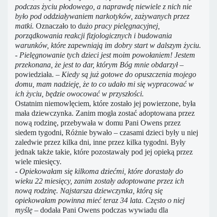
podczas życiu płodowego, a naprawdę niewiele z nich nie
było pod oddziaływaniem narkotyków, zażywanych przez
matki.
Oznaczało to d
użo pracy pielęgnacyjnej,
porządkowania reakcji fizjologicznych i budowania
warunków, które zapewniają im dobry start w dalszym życiu.
- Pielęgnowanie tych dzieci jest moim powołaniem! Jestem
przekonana, że jest to dar, którym Bóg mnie obdarzył –
powiedziała.
– Kiedy są już gotowe do opuszczenia mojego
domu, mam nadzieję, że to co udało mi się wypracować w
ich życiu, będzie owocować w przyszłości.
Ostatnim niemowlęciem, które zostało jej powierzone, była
mała dziewczynka. Zanim mogła zostać adoptowana przez
nową rodzinę, przebywała w domu Pani Owens przez
siedem tygodni, Różnie bywało – czasami dzieci były u niej
zaledwie przez kilka dni, inne przez kilka tygodni. Były
jednak także takie, które pozostawały pod jej opieką przez
wiele miesięcy.
- Opiekowałam się kilkoma dziećmi, które dorastały do
wieku 22 miesięcy, zanim zostały adoptowane przez ich
nową rodzinę. Najstarsza dziewczynka, którą się
opiekowałam powinna mieć teraz 34 lata. Często o niej
myślę
– dodała Pani Owens podczas wywiadu dla