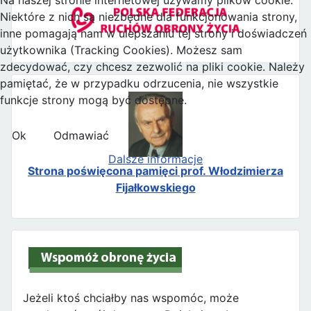
Niektóre z nich są niezbędne dla funkcjonowania strony,
inne pomagają nam w ulepszaniu tej strony i doświadczeń
użytkownika (Tracking Cookies). Możesz sam
zdecydować, czy chcesz zezwolić na pliki cookie. Należy
pamiętać, że w przypadku odrzucenia, nie wszystkie
funkcje strony mogą być dostępne.
Ok
Odmawiać
Dalsze informacje
Strona poświęcona pamięci prof. Włodzimierza
Fijałkowskiego
Jeżeli ktoś chciałby nas wspomóc, może