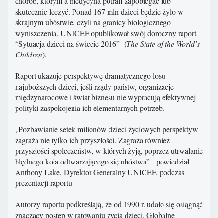
chorób, którym a medycyna potrafi zapobiegać lub
skutecznie leczyć. Ponad 167 mln dzieci będzie żyło w
skrajnym ubóstwie, czyli na granicy biologicznego
wyniszczenia. UNICEF opublikował swój doroczny raport
“Sytuacja dzieci na świecie 2016” (
The State of the World’s
Children
).
Raport ukazuje perspektywę dramatycznego losu
najuboższych dzieci, jeśli rządy państw, organizacje
międzynarodowe i świat biznesu nie wypracują efektywnej
polityki zaspokojenia ich elementarnych potrzeb.
„Pozbawianie setek milionów dzieci życiowych perspektyw
zagraża nie tylko ich przyszłości. Zagraża również
przyszłości społeczeństw, w których żyją, poprzez utrwalanie
błędnego koła odtwarzającego się ubóstwa” - powiedział
Anthony Lake, Dyrektor Generalny UNICEF, podczas
prezentacji raportu.
Autorzy raportu podkreślają, że od 1990 r. udało się osiągnąć
znaczący postęp w ratowaniu życia dzieci. Globalne