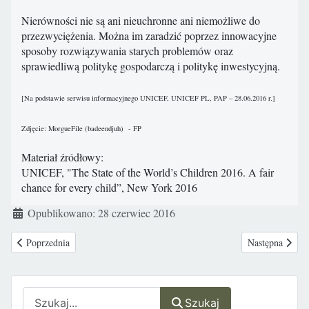
Nierówności nie są ani nieuchronne ani niemożliwe do
przezwyciężenia. Można im zaradzić poprzez innowacyjne
sposoby rozwiązywania starych problemów oraz
sprawiedliwą politykę gospodarczą i politykę inwestycyjną.
[Na podstawie serwisu informacyjnego UNICEF, UNICEF PL, PAP – 28.06.2016 r.]
Zdjęcie: MorgueFile (badeendjuh) - FP
Materiał źródłowy:
UNICEF, "The State of the World’s Children 2016. A fair
chance for every child”, New York 2016
Szczegóły
Opublikowano: 28 czerwiec 2016
Poprzednia strona: Umierająca matka do przyjaciółki: “Weź moje dzieci i
Następna strona
Poprzednia
Następna
Szukaj
Szukaj