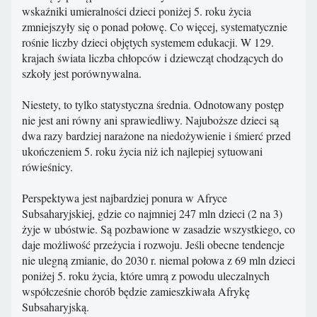
wskaźniki umieralności dzieci poniżej 5. roku życia
zmniejszyły się o ponad połowę. Co więcej, systematycznie
rośnie liczby dzieci objętych systemem edukacji. W 129.
krajach świata liczba chłopców i dziewcząt chodzących do
szkoły jest porównywalna.
Niestety, to tylko statystyczna średnia. Odnotowany postęp
nie jest ani równy ani sprawiedliwy. Najuboższe dzieci są
dwa razy bardziej narażone na niedożywienie i śmierć przed
ukończeniem 5. roku życia niż ich najlepiej sytuowani
rówieśnicy.
Perspektywa jest najbardziej ponura w Afryce
Subsaharyjskiej, gdzie co najmniej 247 mln dzieci (2 na 3)
żyje w ubóstwie. Są pozbawione w zasadzie wszystkiego, co
daje możliwość przeżycia i rozwoju. Jeśli obecne tendencje
nie ulegną zmianie, do 2030 r. niemal połowa z 69 mln dzieci
poniżej 5. roku życia, które umrą z powodu uleczalnych
współcześnie chorób będzie zamieszkiwała Afrykę
Subsaharyjską.