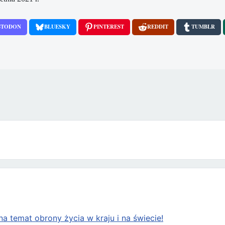
STODON
BLUESKY
PINTEREST
REDDIT
TUMBLR
la przyszłości ludzkości
a temat obrony życia w kraju i na świecie!