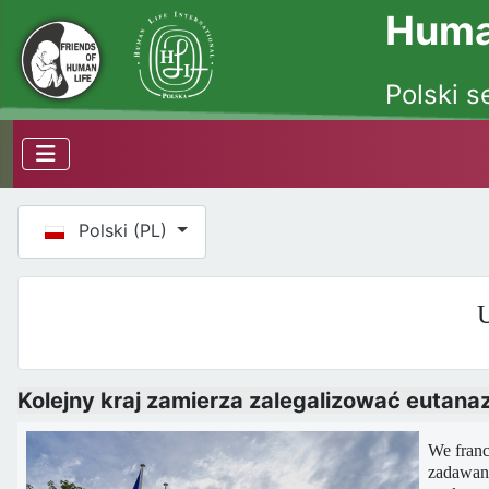
Human
Polski s
Wybierz swój język
Polski (PL)
U
Kolejny kraj zamierza zalegalizować eutan
We franc
zadawani