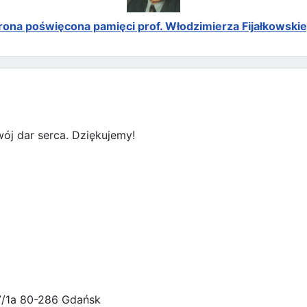
rona poświęcona pamięci prof. Włodzimierza Fijałkowski
ój dar serca. Dziękujemy!
47/1a 80-286 Gdańsk