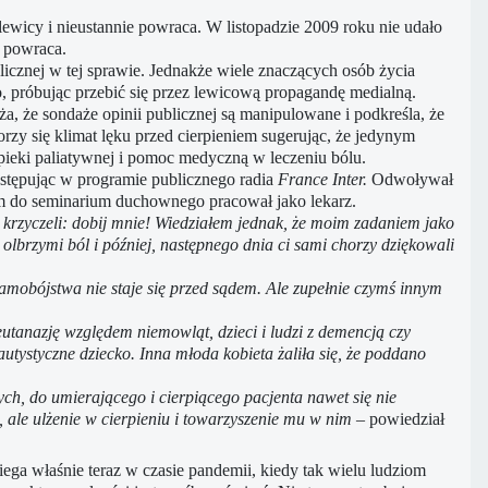
lewicy i nieustannie powraca. W listopadzie 2009 roku nie udało
 powraca.
licznej w tej sprawie. Jednakże wiele znaczących osób życia
wo, próbując przebić się przez lewicową propagandę medialną.
, że sondaże opinii publicznej są manipulowane i podkreśla, że
zy się klimat lęku przed cierpieniem sugerując, że jedynym
opieki paliatywnej i pomoc medyczną w leczeniu bólu.
występując w programie publicznego radia
France Inter.
Odwoływał
em do seminarium duchownego pracował jako lekarz.
e krzyczeli: dobij mnie! Wiedziałem jednak, że moim zadaniem jako
 olbrzymi ból i później, następnego dnia ci sami chorzy dziękowali
 samobójstwa nie staje się przed sądem. Ale zupełnie czymś innym
eutanazję względem niemowląt, dzieci i ludzi z demencją czy
autystyczne dziecko. Inna młoda kobieta żaliła się, że poddano
ch, do umierającego i cierpiącego pacjenta nawet się nie
, ale ulżenie w cierpieniu i towarzyszenie mu w nim
– powiedział
iega właśnie teraz w czasie pandemii, kiedy tak wielu ludziom