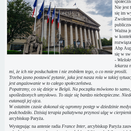
społeczn
Nie jest
się im w
Zwolenni
publiczn
Ważna je
w kontek
rozwiąza
Abp Aupe
się w sw
- Wielok
lekarza 
mi, że ich nie posłuchałem i nie zrobiłem tego, o co mnie prosili.
Trzeba jasno postawić pytanie, jaka jest nasza rola w takiej sytu
jest angażowanie w to całego społeczeństwa.
Popatrzmy, co się dzieje w Belgii. Na początku mówiono to samo, 
upośledzonych umysłowo. To staje się bardzo niebezpieczne. Niedaw
eutanazji jej ojca.
W ostatnim czasie dokonał się ogromny postęp w dziedzinie medyc
podchodziło. Dzisiaj terapia paliatywna przynosi ulgę w cierpien
arcybiskup Paryża.
Występując na antenie radia
France Inter
, arcybiskup Paryża zauw