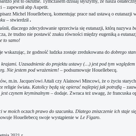
dzo jest to okrutne. Tymczasem dzisiaj słyszymy, że nasza ostateczny
ci – zapewnił abp Aupetit.
ki pisarz Michel Houellebecq, komentując prace nad ustawą o eutana
nku
– stwierdził
.
aśnił, dlaczego zdecydowanie sprzeciwia się eutanazji, którą nazywa
b
cza, że trudno nie postawić znaku równości między eugeniką a eutanaz
e to samo!
je wskazując, że godność ludzka zostaje zredukowana do
dobrego stan
mi krajami. Uzasadnienie do projektu ustawy (…) jest pod tym względe
rg.
Nie jestem pod wrażeniem! –
podsumowuje Houellebecq.
w, m.in. Jacques'owi Attali czy Alainowi Mincowi, że o życiu staryc
e religie świata.
Katolicy będą się opierać najlepiej jak potrafią
– zauw
i jest czynem kryminalnym
– dodaje. Zwraca też uwagę, że francuska o
aci w moich oczach prawo do szacunku. Dlatego zniszczenie ich staje się 
owuje Houellebecq swoje wystąpienie w
Le Figaro
.
tnia 2021 r.