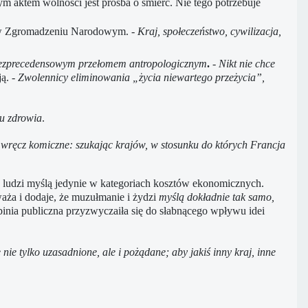
m aktem wolności jest prośba o śmierć. Nie tego potrzebuje
zji w Zgromadzeniu Narodowym.
- Kraj, społeczeństwo, cywilizacja,
ezprecedensowym przełomem antropologicznym
.
- Nikt nie chce
ją.
- Zwolennicy eliminowania „życia niewartego przeżycia”,
u zdrowia
.
m wręcz komiczne:
szukając krajów, w stosunku do których Francja
h ludzi myślą jedynie w kategoriach kosztów ekonomicznych.
aża i dodaje, że muzułmanie i żydzi
myślą dokładnie tak samo,
pinia publiczna przyzwyczaiła się do słabnącego wpływu idei
nie tylko uzasadnione, ale i pożądane; aby jakiś inny kraj, inne