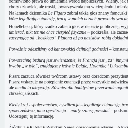
odmówiono prawa do umierania wśród najbliższych. Wiemy, jak bar
chory człowiek, ale troski, towarzyszenia mu w cierpieniu i miłoś
Na łamach dziennika
Le Figaro
zabrał także głos znany francus
które legalizują eutanazję, tracą w moich oczach prawo do szacu
Houellebecq, który rzadko zabiera głos w debacie publicznej, wyj
umierać, nikt też nie chce cierpieć fizycznie
– podkreśla, ale zazna
zaczynając od „boskiego” Platona aż po nazistów, robią dokładni
Poważnie odeszliśmy od kantowskiej definicji godności
– konstatu
Powszechną bzdurą jest stwierdzenie, że Francja jest „za” inny
byłaby „w tyle”, znajdujemy jedynie Belgię, Holandię i Luksembu
Pisarz zarzuca również twórcom ustawy oraz doradcom prezydentó
Pisarz wskazuje na potępienie eutanazji przez wszystkie największ
ale
media to ukrywają
.
Również dla buddystów przerwanie agoni
chrześcijańskich.
Kiedy kraj - społeczeństwo, cywilizacja – legalizuje eutanazję, tr
społeczeństwo, inna cywilizacja – miały szansę powstać
– podsum
Udostępnij tę informację.
Źródło: TVP INFO/ Watykan News, opracowanie własne – 6 kwie