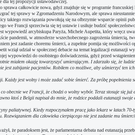
e dla tej propozycji ustawodawczej.
 to sprawa całkowicie nowa, gdyż znajduje się w programie francuskiej 
ygrać tej sprawy w Zgromadzeniu Narodowym, ale sprawa nieustannie
cy takiego rozwiązania powołują się na olbrzymie wsparcie opinii pub
ego we Francji sprzeciwia się tej ustawie i usiłuje budzić społeczeńst
st wypowiedź arcybiskupa Paryża, Michele Aupetita, który wręcz uważa
ście pandemii, w atmosferze wszechobecnego zagrożenia śmiercią, twor
niem jest zadanie choremu śmierci, a zupełnie pomija się możliwości 
tit wziął udział w społecznej debacie na temat legalizacji eutanazji 
ojej wypowiedzi do osobistego doświadczenia, gdyż przed wstąpieni
rotnie miałem okazję towarzyszyć umierającym. I zdarzało się, że ludzi
nie jest zabijanie pacjentów. Robiłem co możliwe, aby uśmierzyć ten ich
acji. Każdy jest wolny i może zadać sobie śmierć. Za próbę popełnienia
co obecnie we Francji, że chodzi o wolny wybór. Teraz stosuje się już 
no ktoś z Belgii napisał do mnie, że rodzice poddali eutanazji swoje 
yny paliatywnej. Kiedy rozpoczynałem pracę jako lekarz w latach 70-ty
iu. Rozwiązaniem dla człowieka cierpiącego nie jest zadanie mu śmierci
ażył, że paradoksem jest, że parlamentarna debata nad eutanazją przeb