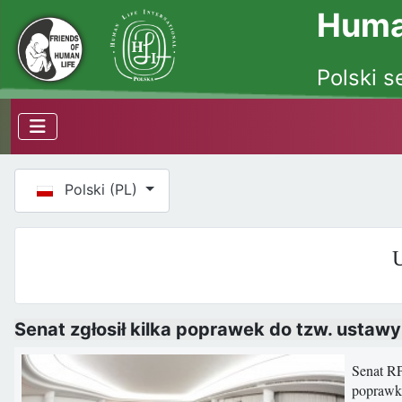
Human
Polski s
Wybierz swój język
Polski (PL)
U
Senat zgłosił kilka poprawek do tzw. ustawy
Senat RP
poprawka