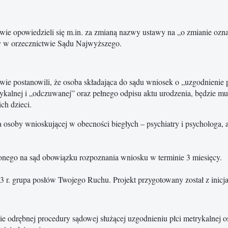
wie opowiedzieli się m.in. za zmianą nazwy ustawy na „o zmianie oznac
 w orzecznictwie Sądu Najwyższego.
wie postanowili, że osoba składająca do sądu wniosek o „uzgodnienie 
rykalnej i „odczuwanej” oraz pełnego odpisu aktu urodzenia, będzie mu
ch dzieci.
soby wnioskującej w obecności biegłych – psychiatry i psychologa, a 
onego na sąd obowiązku rozpoznania wniosku w terminie 3 miesięcy.
013 r. grupa posłów Twojego Ruchu. Projekt przygotowany został z inic
ie odrębnej procedury sądowej służącej uzgodnieniu płci metrykalnej os