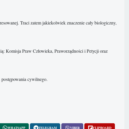
esowanej. Traci zatem jakiekolwiek znaczenie cały biologiczny,
nią: Komisja Praw Człowieka, Praworządności i Petycji oraz
u postępowania cywilnego.
WHATSAPP
TELEGRAM
VIBER
FLIPBOARD