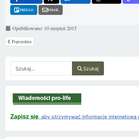
TRELLO
EMAIL
Szczegóły
Opublikowano: 10 sierpień 2015
Poprzednia strona: Młodzi zaczynają rozumieć, czym jest aborcja
Poprzednia
Szukaj
Szukaj
Zapisz się
, aby otrzymywać informację internetową n