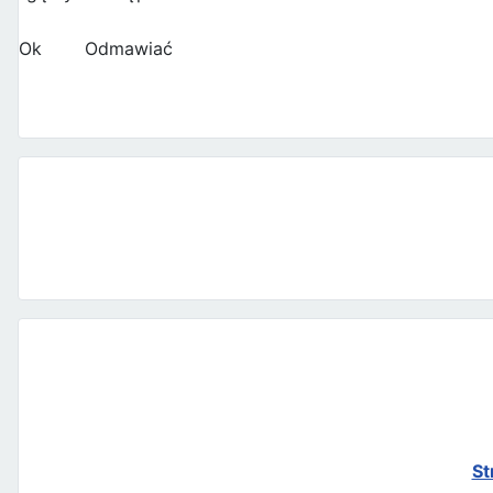
Ok
Odmawiać
St