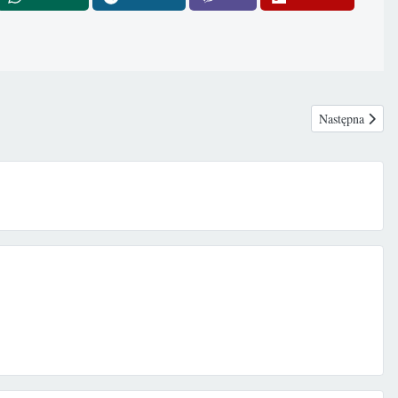
Następna strona
Następna