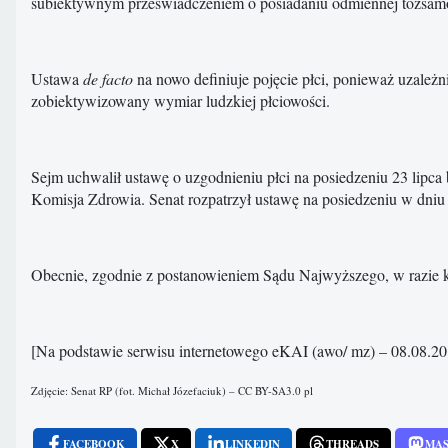
subiektywnym przeświadczeniem o posiadaniu odmiennej tożsamo
Ustawa
de facto
na nowo definiuje pojęcie płci, ponieważ uzależn
zobiektywizowany wymiar ludzkiej płciowości.
Sejm uchwalił ustawę o uzgodnieniu płci na posiedzeniu 23 lipca 
Komisja Zdrowia. Senat rozpatrzył ustawę na posiedzeniu w dniu 7
Obecnie, zgodnie z postanowieniem Sądu Najwyższego, w razie ko
[Na podstawie serwisu internetowego eKAI (awo/ mz) – 08.08.2015 
Zdjęcie: Senat RP (fot. Michał Józefaciuk) – CC BY-SA3.0 pl
FACEBOOK
X
LINKEDIN
THREADS
MA