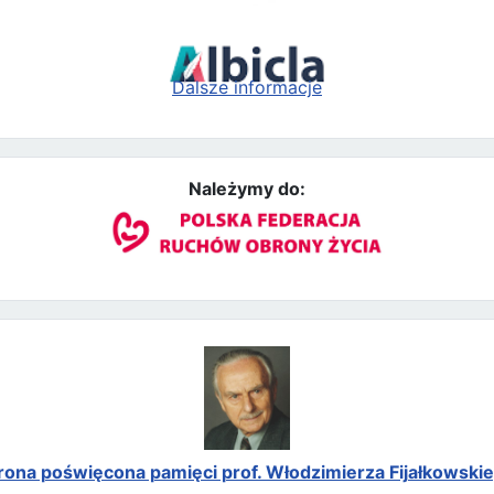
Dalsze informacje
Należymy do:
rona poświęcona pamięci prof. Włodzimierza Fijałkowski