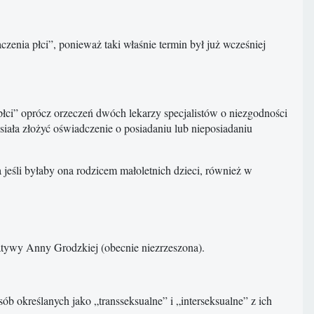
zenia płci”, ponieważ taki właśnie termin był już wcześniej
płci” oprócz orzeczeń dwóch lekarzy specjalistów o niezgodności
siała złożyć oświadczenie o posiadaniu lub nieposiadaniu
jeśli byłaby ona rodzicem małoletnich dzieci, również w
jatywy Anny Grodzkiej (obecnie niezrzeszona).
ób określanych jako „transseksualne” i „interseksualne” z ich