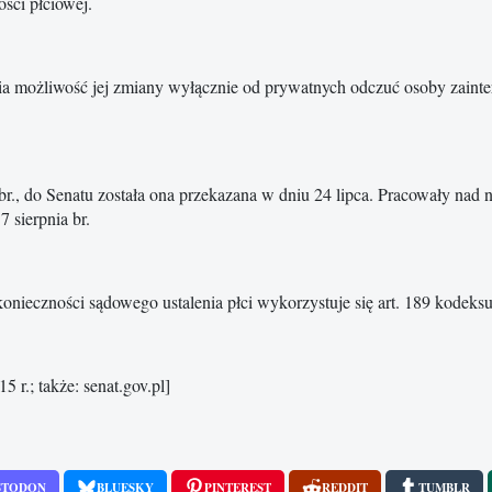
ści płciowej.
ia możliwość jej zmiany wyłącznie od prywatnych odczuć osoby zainter
br., do Senatu została ona przekazana w dniu 24 lipca. Pracowały nad 
 sierpnia br.
nieczności sądowego ustalenia płci wykorzystuje się art. 189 kodeks
r.; także: senat.gov.pl]
STODON
BLUESKY
PINTEREST
REDDIT
TUMBLR