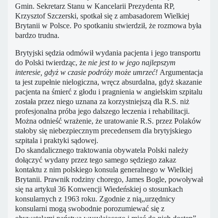
Gmin. Sekretarz Stanu w Kancelarii Prezydenta RP,
Krzysztof Szczerski, spotkał się z ambasadorem Wielkiej
Brytanii w Polsce. Po spotkaniu stwierdził, że rozmowa była
bardzo trudna.
Brytyjski sędzia odmówił wydania pacjenta i jego transportu
do Polski twierdząc, że
nie jest to w jego najlepszym
interesie, gdyż w czasie podróży może umrzeć!
Argumentacja
ta jest zupełnie nielogiczna, wręcz absurdalna, gdyż skazanie
pacjenta na śmierć z głodu i pragnienia w angielskim szpitalu
została przez niego uznana za korzystniejszą dla R.S. niż
profesjonalna próba jego dalszego leczenia i rehabilitacji.
Można odnieść wrażenie, że uratowanie R.S. przez Polaków
stałoby się niebezpiecznym precedensem dla brytyjskiego
szpitala i praktyki sądowej.
Do skandalicznego traktowania obywatela Polski należy
dołączyć wydany przez tego samego sędziego zakaz
kontaktu z nim polskiego konsula generalnego w Wielkiej
Brytanii. Prawnik rodziny chorego, James Bogle, powoływał
się na artykuł 36 Konwencji Wiedeńskiej o stosunkach
konsularnych z 1963 roku. Zgodnie z nią„urzędnicy
konsularni mogą swobodnie porozumiewać się z