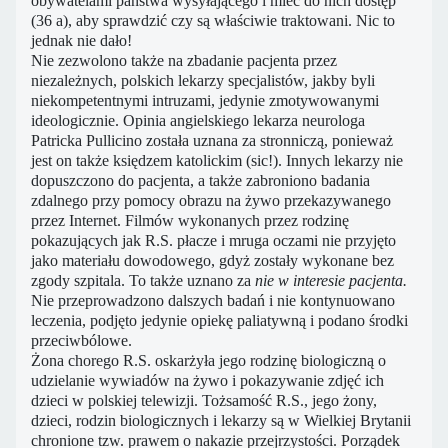
obywatelami państwa wysyłającego i mieć do nich dostęp”
(36 a), aby sprawdzić czy są właściwie traktowani. Nic to
jednak nie dało!
Nie zezwolono także na zbadanie pacjenta przez
niezależnych, polskich lekarzy specjalistów, jakby byli
niekompetentnymi intruzami, jedynie zmotywowanymi
ideologicznie. Opinia angielskiego lekarza neurologa
Patricka Pullicino została uznana za stronniczą, ponieważ
jest on także księdzem katolickim (sic!). Innych lekarzy nie
dopuszczono do pacjenta, a także zabroniono badania
zdalnego przy pomocy obrazu na żywo przekazywanego
przez Internet. Filmów wykonanych przez rodzinę
pokazujących jak R.S. płacze i mruga oczami nie przyjęto
jako materiału dowodowego, gdyż zostały wykonane bez
zgody szpitala. To także uznano za
nie w interesie pacjenta.
Nie przeprowadzono dalszych badań i nie kontynuowano
leczenia, podjęto jedynie opiekę paliatywną i podano środki
przeciwbólowe.
Żona chorego R.S. oskarżyła jego rodzinę biologiczną o
udzielanie wywiadów na żywo i pokazywanie zdjęć ich
dzieci w polskiej telewizji. Tożsamość R.S., jego żony,
dzieci, rodzin biologicznych i lekarzy są w Wielkiej Brytanii
chronione tzw. prawem o nakazie przejrzystości. Porządek