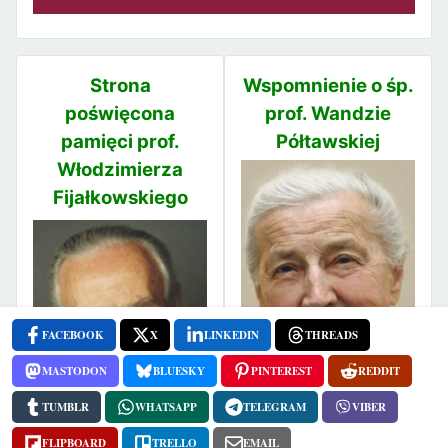
Strona
Wspomnienie o śp.
poświęcona
prof. Wandzie
pamięci prof.
Półtawskiej
Włodzimierza
Fijałkowskiego
FACEBOOK
X
LINKEDIN
THREADS
MASTODON
BLUESKY
PINTEREST
REDDIT
TUMBLR
WHATSAPP
TELEGRAM
VIBER
FLIPBOARD
TRELLO
EMAIL