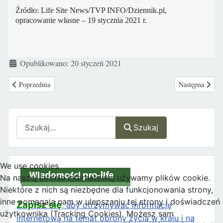
Źródło: Life Site News/TVP INFO/Dziennik.pl,
opracowanie własne – 19 stycznia 2021 r.
Szczegóły
Opublikowano: 20 styczeń 2021
Poprzednia strona: Senat Francji odrzucił projekt ustawy zezwalający na ab
Następna strona
Poprzednia
Następna
Szukaj
Szukaj
We use cookies
Na naszej stronie internetowej używamy plików cookie.
Niektóre z nich są niezbędne dla funkcjonowania strony,
inne pomagają nam w ulepszaniu tej strony i doświadczeń
Zapisz się
, aby otrzymywać informację
użytkownika (Tracking Cookies). Możesz sam
internetową na temat obrony życia w kraju i na