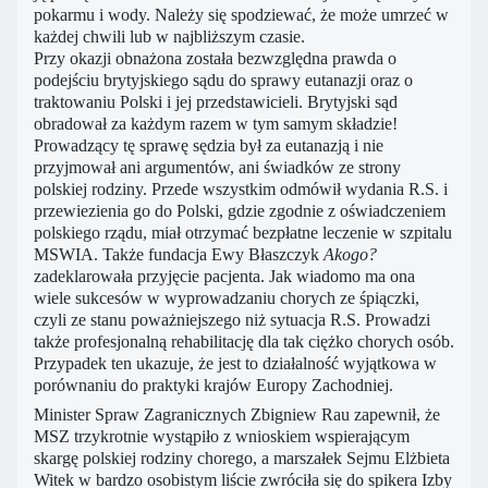
pokarmu i wody. Należy się spodziewać, że może umrzeć w
każdej chwili lub w najbliższym czasie.
Przy okazji obnażona została bezwzględna prawda o
podejściu brytyjskiego sądu do sprawy eutanazji oraz o
traktowaniu Polski i jej przedstawicieli. Brytyjski sąd
obradował za każdym razem w tym samym składzie!
Prowadzący tę sprawę sędzia był za eutanazją i nie
przyjmował ani argumentów, ani świadków ze strony
polskiej rodziny. Przede wszystkim odmówił wydania R.S. i
przewiezienia go do Polski, gdzie zgodnie z oświadczeniem
polskiego rządu, miał otrzymać bezpłatne leczenie w szpitalu
MSWIA. Także fundacja Ewy Błaszczyk
Akogo?
zadeklarowała przyjęcie pacjenta. Jak wiadomo ma ona
wiele sukcesów w wyprowadzaniu chorych ze śpiączki,
czyli ze stanu poważniejszego niż sytuacja R.S. Prowadzi
także profesjonalną rehabilitację dla tak ciężko chorych osób.
Przypadek ten ukazuje, że jest to działalność wyjątkowa w
porównaniu do praktyki krajów Europy Zachodniej.
Minister Spraw Zagranicznych Zbigniew Rau zapewnił, że
MSZ trzykrotnie wystąpiło z wnioskiem wspierającym
skargę polskiej rodziny chorego, a marszałek Sejmu Elżbieta
Witek w bardzo osobistym liście zwróciła się do spikera Izby