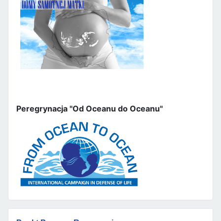
Peregrynacja "Od Oceanu do Oceanu"