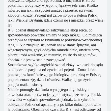
odłączeniu ciężko chorego Polaka, o inicjałach R.S., od
pokarmu i wody leży w
jego najlepszym interesie
. Krótko
mówiąc ma jak najszybciej umrzeć i przestać sprawiać
kłopoty i koszty. Pacjent jest zarówno obywatelem Polski,
jak i Wielkiej Brytanii, gdzie ożenił się i mieszkał przez wiele
lat.
R.S. doznał długotrwałego zatrzymania akcji serca, co
spowodowało poważne zmiany w jego mózgu. Od miesiąca
przebywa w szpitalu w Plymouth w południowo-zachodniej
Anglii. Nie znajduje się jednak ani w stanie śpiączki, ani
wegetatywnym, gdyż oddycha samodzielnie, otwiera oczy,
płacze i robi wrażenie, że rozumie, co się do niego mówi,
chociaż nie jest w stanie zareagować.
Stosunkowo szybko angielski szpital złożył wniosek do sądu
o odłączenie pacjenta od żywienia i pojenia. Żona, która
pozostaje w konflikcie z jego biologiczną rodziną w Polsce,
poparła eutanazję, dzieci również. Walkę o jego życie
podjęła matka i siostry.
Nic nie pomogły działania wynajętego angielskiego
adwokata oraz interwencje dyplomatyczne ze strony Polski.
Ta walka w sądach spowodowała jednak, że trzykrotnie
odłączano Polaka od aparatury, a po kilku dniach ponownie
ją podłączano. Obecnie od czwartku R.S. jest odłączony od