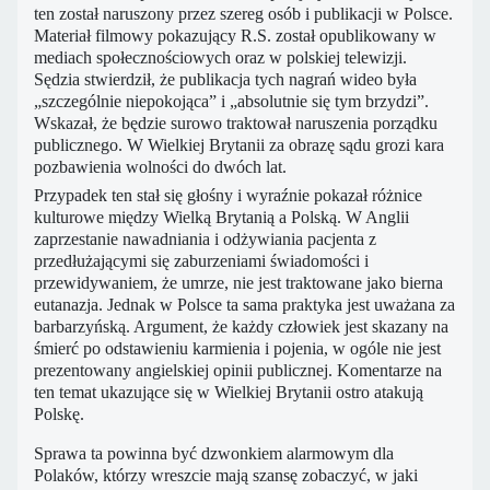
ten został naruszony przez szereg osób i publikacji w Polsce.
Materiał filmowy pokazujący R.S. został opublikowany w
mediach społecznościowych oraz w polskiej telewizji.
Sędzia stwierdził, że publikacja tych nagrań wideo była
„szczególnie niepokojąca” i „absolutnie się tym brzydzi”.
Wskazał, że będzie surowo traktował naruszenia porządku
publicznego. W Wielkiej Brytanii za obrazę sądu grozi kara
pozbawienia wolności do dwóch lat.
Przypadek ten stał się głośny i wyraźnie pokazał różnice
kulturowe między Wielką Brytanią a Polską. W Anglii
zaprzestanie nawadniania i odżywiania pacjenta z
przedłużającymi się zaburzeniami świadomości i
przewidywaniem, że umrze, nie jest traktowane jako bierna
eutanazja. Jednak w Polsce ta sama praktyka jest uważana za
barbarzyńską. Argument, że każdy człowiek jest skazany na
śmierć po odstawieniu karmienia i pojenia, w ogóle nie jest
prezentowany angielskiej opinii publicznej. Komentarze na
ten temat ukazujące się w Wielkiej Brytanii ostro atakują
Polskę.
Sprawa ta powinna być dzwonkiem alarmowym dla
Polaków, którzy wreszcie mają szansę zobaczyć, w jaki