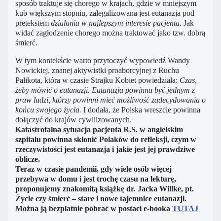
sposób traktuje się chorego w krajach, gdzie w mniejszym
kub większym stopniu, zalegalizowana jest eutanazja pod
pretekstem
działania w najlepszym interesie pacjenta.
Jak
widać zagłodzenie chorego można traktować jako tzw. dobrą
śmierć.
W tym kontekście warto przytoczyć wypowiedź Wandy
Nowickiej, znanej aktywistki proaborcyjnej z Ruchu
Palikota, która w czasie Strajku Kobiet powiedziała:
Czas,
żeby mówić o eutanazji. Eutanazja powinna być jednym z
praw ludzi, którzy powinni mieć możliwość zadecydowania o
końcu swojego życia.
I dodała, że Polska wreszcie powinna
dołączyć do krajów cywilizowanych.
Katastrofalna sytuacja pacjenta R.S. w angielskim
szpitalu powinna skłonić Polaków do refleksji, czym w
rzeczywistości jest eutanazja i jakie jest jej prawdziwe
oblicze.
Teraz w czasie pandemii, gdy wiele osób więcej
przebywa w domu i jest trochę czasu na lekturę,
proponujemy znakomitą książkę dr. Jacka Willke, pt.
Życie czy śmierć – stare i nowe tajemnice eutanazji.
Można ją bezpłatnie pobrać w postaci e-booka
TUTAJ