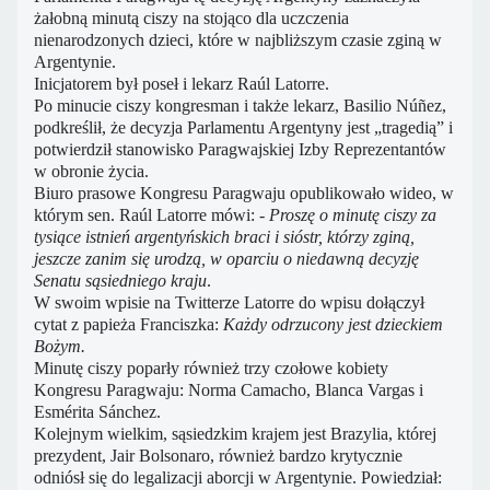
żałobną minutą ciszy na stojąco dla uczczenia
nienarodzonych dzieci, które w najbliższym czasie zginą w
Argentynie.
Inicjatorem był poseł i lekarz Raúl Latorre.
Po minucie ciszy kongresman i także lekarz, Basilio Núñez,
podkreślił, że decyzja Parlamentu Argentyny jest „tragedią” i
potwierdził stanowisko Paragwajskiej Izby Reprezentantów
w obronie życia.
Biuro prasowe Kongresu Paragwaju opublikowało wideo, w
którym sen. Raúl Latorre mówi: -
Proszę o minutę ciszy za
tysiące istnień argentyńskich braci i sióstr, którzy zginą,
jeszcze zanim się urodzą, w oparciu o niedawną decyzję
Senatu sąsiedniego kraju
.
W swoim wpisie na Twitterze Latorre do wpisu dołączył
cytat z papieża Franciszka:
Każdy odrzucony jest dzieckiem
Bożym.
Minutę ciszy poparły również trzy czołowe kobiety
Kongresu Paragwaju: Norma Camacho, Blanca Vargas i
Esmérita Sánchez.
Kolejnym wielkim, sąsiedzkim krajem jest Brazylia, której
prezydent, Jair Bolsonaro, również bardzo krytycznie
odniósł się do legalizacji aborcji w Argentynie. Powiedział: