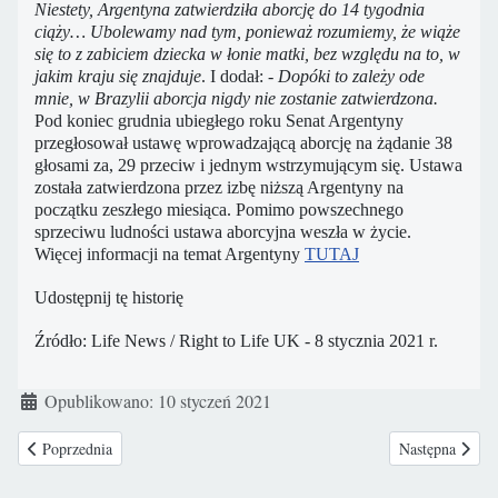
Niestety, Argentyna zatwierdziła aborcję do 14 tygodnia
ciąży… Ubolewamy nad tym, ponieważ rozumiemy, że wiąże
się to z zabiciem dziecka w łonie matki, bez względu na to, w
jakim kraju się znajduje
. I dodał:
- Dopóki to zależy ode
mnie, w Brazylii aborcja nigdy nie zostanie zatwierdzona.
Pod koniec grudnia ubiegłego roku Senat Argentyny
przegłosował ustawę wprowadzającą aborcję na żądanie 38
głosami za, 29 przeciw i jednym wstrzymującym się. Ustawa
została zatwierdzona przez izbę niższą Argentyny na
początku zeszłego miesiąca. Pomimo powszechnego
sprzeciwu ludności ustawa aborcyjna weszła w życie.
Więcej informacji na temat Argentyny
TUTAJ
Udostępnij tę historię
Źródło: Life News / Right to Life UK - 8 stycznia 2021 r.
Szczegóły
Opublikowano: 10 styczeń 2021
Poprzednia strona: Najnowsze badanie wykazało, że śpiewanie swoim pr
Następna strona
Poprzednia
Następna