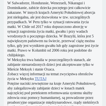
W Salwadorze, Hondurasie, Wenezueli, Nikaragui i
Dominikanie, zabicie dziecka poczętego jest całkowicie
zakazane. W innych krajach Ameryki Południowej aborcja
jest nielegalna, ale jest dozwolona w tzw. szczególnych
przypadkach. W Peru tylko w sytuacji ratowania życia
matki. W Chile od 2017 roku dopuszczono aborcję w
sytuacji zagrożenia życia matki, gwałtu i przy wadach
wrodzonych u poczętego dziecka. W Brazylii, która jest 5
największym państwem na świecie, przerwać ciążę można
tylko, gdy jest wynikiem gwałtu lub gdy zagrożone jest życie
matki. Prawo w Kolumbii od 2006 roku jest podobne do
chilijskiego.
W Meksyku trwa batalia w poszczególnych stanach, ale
zabijanie nienarodzonych dzieci jest akceptowane tylko w
Mieście Meksyk i stanie Oxaca.
Zobacz więcej informacji na temat zwycięstwa obrońców
życia w Meksyku
TUTAJ
Potężne naciski zewnętrzne na kraje Ameryki Południowej,
aby zalegalizowały zabijanie dzieci w łonach matek
najczęściej pod pretekstem reformowania systemu służby
zdrowia oraz pomocy humanitarnej, są prowadzone przez
proaborcyjne organizacje międzynarodowe, rządy niektórych