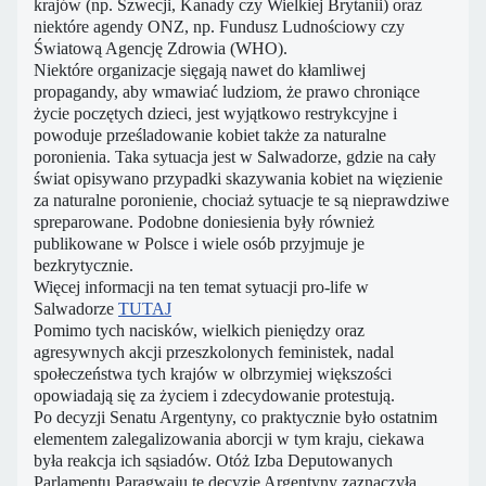
krajów (np. Szwecji, Kanady czy Wielkiej Brytanii) oraz
niektóre agendy ONZ, np. Fundusz Ludnościowy czy
Światową Agencję Zdrowia (WHO).
Niektóre organizacje sięgają nawet do kłamliwej
propagandy, aby wmawiać ludziom, że prawo chroniące
życie poczętych dzieci, jest wyjątkowo restrykcyjne i
powoduje prześladowanie kobiet także za naturalne
poronienia. Taka sytuacja jest w Salwadorze, gdzie na cały
świat opisywano przypadki skazywania kobiet na więzienie
za naturalne poronienie, chociaż sytuacje te są nieprawdziwe
spreparowane. Podobne doniesienia były również
publikowane w Polsce i wiele osób przyjmuje je
bezkrytycznie.
Więcej informacji na ten temat sytuacji pro-life w
Salwadorze
TUTAJ
Pomimo tych nacisków, wielkich pieniędzy oraz
agresywnych akcji przeszkolonych feministek, nadal
społeczeństwa tych krajów w olbrzymiej większości
opowiadają się za życiem i zdecydowanie protestują.
Po decyzji Senatu Argentyny, co praktycznie było ostatnim
elementem zalegalizowania aborcji w tym kraju, ciekawa
była reakcja ich sąsiadów. Otóż Izba Deputowanych
Parlamentu Paragwaju tę decyzję Argentyny zaznaczyła