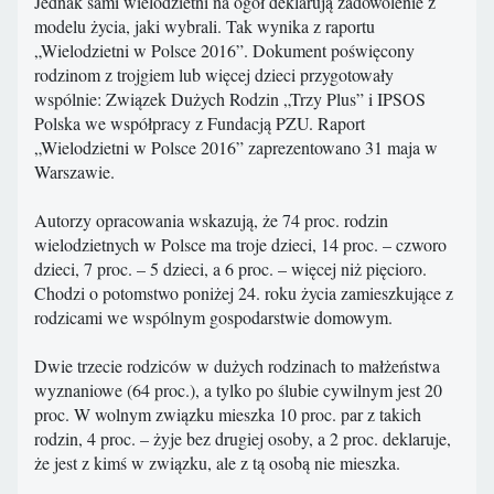
Jednak sami wielodzietni na ogół deklarują zadowolenie z
modelu życia, jaki wybrali. Tak wynika z raportu
„Wielodzietni w Polsce 2016”. Dokument poświęcony
rodzinom z trojgiem lub więcej dzieci przygotowały
wspólnie: Związek Dużych Rodzin „Trzy Plus” i IPSOS
Polska we współpracy z Fundacją PZU. Raport
„Wielodzietni w Polsce 2016” zaprezentowano 31 maja w
Warszawie.
Autorzy opracowania wskazują, że 74 proc. rodzin
wielodzietnych w Polsce ma troje dzieci, 14 proc. – czworo
dzieci, 7 proc. – 5 dzieci, a 6 proc. – więcej niż pięcioro.
Chodzi o potomstwo poniżej 24. roku życia zamieszkujące z
rodzicami we wspólnym gospodarstwie domowym.
Dwie trzecie rodziców w dużych rodzinach to małżeństwa
wyznaniowe (64 proc.), a tylko po ślubie cywilnym jest 20
proc. W wolnym związku mieszka 10 proc. par z takich
rodzin, 4 proc. – żyje bez drugiej osoby, a 2 proc. deklaruje,
że jest z kimś w związku, ale z tą osobą nie mieszka.