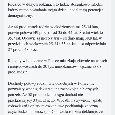
Rodzice w dużych rodzinach to ludzie stosunkowo młodzi,
którzy mimo posiadania trojga dzieci, nadal mają potencjał
demograficzny.
Aż 44 proc. matek rodzin wielodzietnych ma 25-34 lata,
prawie połowa (49 proc.) – od 35 do 44 lat. Średni wiek to
35,7 lat. Ojcowie są nieco starsi – średnio mają 38,8 lat, w
przedziałach wiekowych 25-34 i 35-44 lata jest odpowiednio
27 proc. i 48 proc.
Rodziny wielodzietne w Polsce mieszkają głównie na wsiach
i miejscowościach do 20 tys. mieszkańców - łącznie aż 68
proc. rodzin.
Dochody połowy rodzin wielodzietnych w Polsce nie
pozwalały według deklaracji na zaspokojenie bieżących
potrzeb. Aż 58 proc. rodzin osiąga dochód nie
przekraczający 3 tys. zł netto. Wydatki na żywność, spłatę
zobowiązań i opłaty mieszkaniowe pochłaniają znaczną
część budżetu domowego. Co trzecia rodzina deklaruje, że