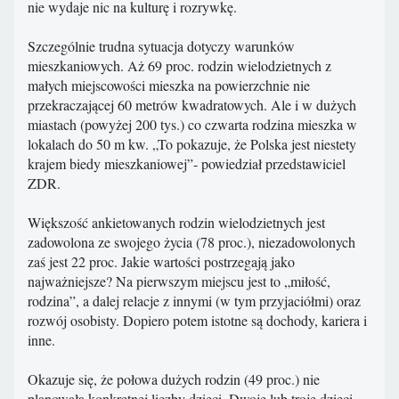
nie wydaje nic na kulturę i rozrywkę.
Szczególnie trudna sytuacja dotyczy warunków
mieszkaniowych. Aż 69 proc. rodzin wielodzietnych z
małych miejscowości mieszka na powierzchnie nie
przekraczającej 60 metrów kwadratowych. Ale i w dużych
miastach (powyżej 200 tys.) co czwarta rodzina mieszka w
lokalach do 50 m kw. „To pokazuje, że Polska jest niestety
krajem biedy mieszkaniowej”- powiedział przedstawiciel
ZDR.
Większość ankietowanych rodzin wielodzietnych jest
zadowolona ze swojego życia (78 proc.), niezadowolonych
zaś jest 22 proc. Jakie wartości postrzegają jako
najważniejsze? Na pierwszym miejscu jest to „miłość,
rodzina”, a dalej relacje z innymi (w tym przyjaciółmi) oraz
rozwój osobisty. Dopiero potem istotne są dochody, kariera i
inne.
Okazuje się, że połowa dużych rodzin (49 proc.) nie
planowała konkretnej liczby dzieci. Dwoje lub troje dzieci