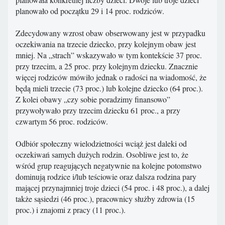
planowało od początku 29 i 14 proc. rodziców.
Zdecydowany wzrost obaw obserwowany jest w przypadku
oczekiwania na trzecie dziecko, przy kolejnym obaw jest
mniej. Na „strach” wskazywało w tym kontekście 37 proc.
przy trzecim, a 25 proc. przy kolejnym dziecku. Znacznie
więcej rodziców mówiło jednak o radości na wiadomość, że
będą mieli trzecie (73 proc.) lub kolejne dziecko (64 proc.).
Z kolei obawy „czy sobie poradzimy finansowo”
przywoływało przy trzecim dziecku 61 proc., a przy
czwartym 56 proc. rodziców.
Odbiór społeczny wielodzietności wciąż jest daleki od
oczekiwań samych dużych rodzin. Osobliwe jest to, że
wśród grup reagujących negatywnie na kolejne potomstwo
dominują rodzice i/lub teściowie oraz dalsza rodzina pary
mającej przynajmniej troje dzieci (54 proc. i 48 proc.), a dalej
także sąsiedzi (46 proc.), pracownicy służby zdrowia (15
proc.) i znajomi z pracy (11 proc.).