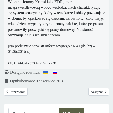
W opinii Joanny Krupskiej z ZDR, sporą
niesprawiedliwością wobec wielodzietnych charakteryzuje
się system emerytalny, który wręcz karze kobiety pozostające
w domu, by opiekować się dziećmi: zarówno te, które mając
wiele dzieci wypadły z rynku pracy, jak i te, które po prostu
postanowiły poświęcić się pracy domowej. Na starość
otrzymują najniższe świadczenia.
[Na podstawie serwisu informacyjnego eKAI (lk/ br) –
01.06.2016 r.]
Zdjęcie: Wikipedia (Hillebrand Steve) – PD
Szczegóły
Dostępne również:
Opublikowano: 02 czerwiec 2016
Poprzednia strona: "Cz\u0142owiek zacz\u0105\u0142 w\u0105tpi\u0107 
Następna strona
Poprzednia
Następna
Szukaj