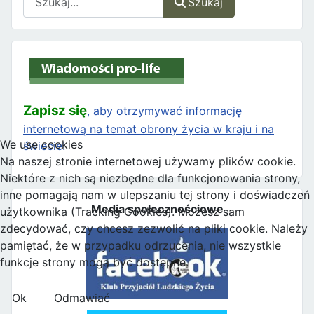
Szukaj
Zapisz się
, aby otrzymywać informację
internetową na temat obrony życia w kraju i na
We use cookies
świecie!
Na naszej stronie internetowej używamy plików cookie.
Niektóre z nich są niezbędne dla funkcjonowania strony,
inne pomagają nam w ulepszaniu tej strony i doświadczeń
Media społecznościowe
użytkownika (Tracking Cookies). Możesz sam
zdecydować, czy chcesz zezwolić na pliki cookie. Należy
pamiętać, że w przypadku odrzucenia, nie wszystkie
funkcje strony mogą być dostępne.
Ok
Odmawiać