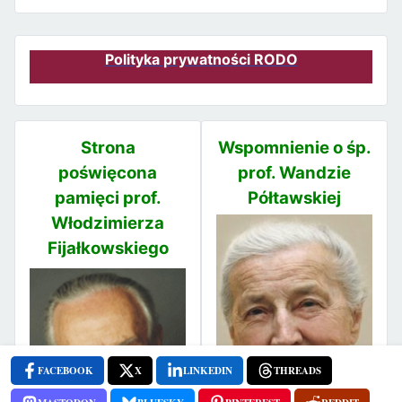
Polityka prywatności RODO
Strona
Wspomnienie o śp.
poświęcona
prof. Wandzie
pamięci prof.
Półtawskiej
Włodzimierza
Fijałkowskiego
FACEBOOK
X
LINKEDIN
THREADS