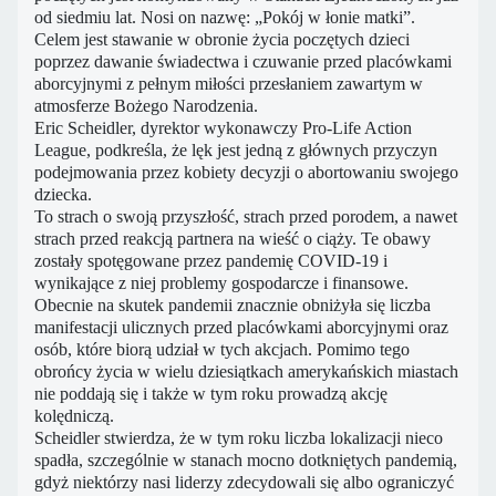
od siedmiu lat. Nosi on nazwę: „Pokój w łonie matki”.
Celem jest stawanie w obronie życia poczętych dzieci
poprzez dawanie świadectwa i czuwanie przed placówkami
aborcyjnymi z pełnym miłości przesłaniem zawartym w
atmosferze Bożego Narodzenia.
Eric Scheidler, dyrektor wykonawczy Pro-Life Action
League, podkreśla, że lęk jest jedną z głównych przyczyn
podejmowania przez kobiety decyzji o abortowaniu swojego
dziecka.
To strach o swoją przyszłość, strach przed porodem, a nawet
strach przed reakcją partnera na wieść o ciąży. Te obawy
zostały spotęgowane przez pandemię COVID-19 i
wynikające z niej problemy gospodarcze i finansowe.
Obecnie na skutek pandemii znacznie obniżyła się liczba
manifestacji ulicznych przed placówkami aborcyjnymi oraz
osób, które biorą udział w tych akcjach. Pomimo tego
obrońcy życia w wielu dziesiątkach amerykańskich miastach
nie poddają się i także w tym roku prowadzą akcję
kolędniczą.
Scheidler stwierdza, że w tym roku liczba lokalizacji nieco
spadła, szczególnie w stanach mocno dotkniętych pandemią,
gdyż niektórzy nasi liderzy zdecydowali się albo ograniczyć