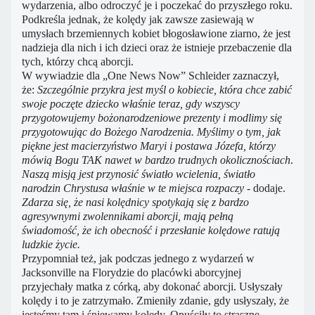
wydarzenia, albo odroczyć je i poczekać do przyszłego roku.
Podkreśla jednak, że kolędy jak zawsze zasiewają w
umysłach brzemiennych kobiet błogosławione ziarno, że jest
nadzieja dla nich i ich dzieci oraz że istnieje przebaczenie dla
tych, którzy chcą aborcji.
W wywiadzie dla „One News Now” Schleider zaznaczył,
że:
Szczególnie przykra jest myśl o kobiecie, która chce zabić
swoje poczęte dziecko właśnie teraz, gdy wszyscy
przygotowujemy bożonarodzeniowe prezenty i modlimy się
przygotowując do Bożego Narodzenia. Myślimy o tym, jak
piękne jest macierzyństwo Maryi i postawa Józefa, którzy
mówią Bogu TAK nawet w bardzo trudnych okolicznościach
.
Naszą misją jest przynosić światło wcielenia, światło
narodzin Chrystusa właśnie w te miejsca rozpaczy -
dodaje.
Zdarza się, że nasi kolędnicy spotykają się z bardzo
agresywnymi zwolennikami aborcji, mają pełną
świadomość, że ich obecność i przesłanie kolędowe ratują
ludzkie życie.
Przypomniał też, jak podczas jednego z wydarzeń w
Jacksonville na Florydzie do placówki aborcyjnej
przyjechały matka z córką, aby dokonać aborcji. Usłyszały
kolędy i to je zatrzymało. Zmieniły zdanie, gdy usłyszały, że
jesteśmy tam i śpiewamy kolędy. Opuściły to straszne