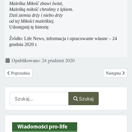
Maleńka Miłość zbawi świat,
Maleńką miłość chrońmy z lękiem.
Dziś ziemia drży i niebo drży
od tej Miłości maleńkiej.
Udostępnij tę historię
Źródło: Life News, informacja i opracowanie własne – 24
grudnia 2020 r.
Szczegóły
Opublikowano: 24 grudzień 2020
Poprzednia strona: Życzenia z okazji Świąt Bożego Narodzenia i Nowego
Następna stron
Poprzednia
Następna
Szukaj
Szukaj