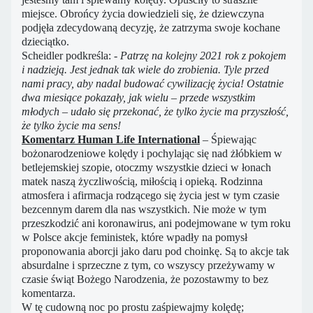
miejsce. Obrońcy życia dowiedzieli się, że dziewczyna
podjęła zdecydowaną decyzję, że zatrzyma swoje kochane
dzieciątko.
Scheidler podkreśla:
- Patrzę na kolejny 2021 rok z pokojem
i nadzieją. Jest jednak tak wiele do zrobienia. Tyle przed
nami pracy, aby nadal budować cywilizację życia! Ostatnie
dwa miesiące pokazały, jak wielu – przede wszystkim
młodych – udało się przekonać, że tylko życie ma przyszłość,
że tylko życie ma sens!
Komentarz Human Life International
– Śpiewając
bożonarodzeniowe kolędy i pochylając się nad żłóbkiem w
betlejemskiej szopie, otoczmy wszystkie dzieci w łonach
matek naszą życzliwością, miłością i opieką. Rodzinna
atmosfera i afirmacja rodzącego się życia jest w tym czasie
bezcennym darem dla nas wszystkich. Nie może w tym
przeszkodzić ani koronawirus, ani podejmowane w tym roku
w Polsce akcje feministek, które wpadły na pomysł
proponowania aborcji jako daru pod choinkę. Są to akcje tak
absurdalne i sprzeczne z tym, co wszyscy przeżywamy w
czasie świąt Bożego Narodzenia, że pozostawmy to bez
komentarza.
W tę cudowną noc po prostu zaśpiewajmy kolędę;