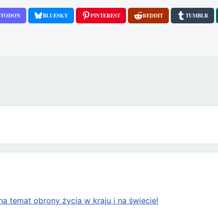
STODON
BLUESKY
PINTEREST
REDDIT
TUMBLR
a temat obrony życia w kraju i na świecie!