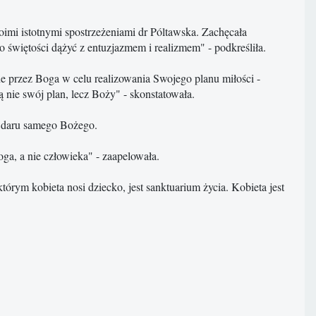
oimi istotnymi spostrzeżeniami dr Póltawska. Zachęcała
o świętości dążyć z entuzjazmem i realizmem" - podkreśliła.
ne przez Boga w celu realizowania Swojego planu miłości -
 nie swój plan, lecz Boży" - skonstatowała.
u daru samego Bożego.
oga, a nie człowieka" - zaapelowała.
którym kobieta nosi dziecko, jest sanktuarium życia. Kobieta jest