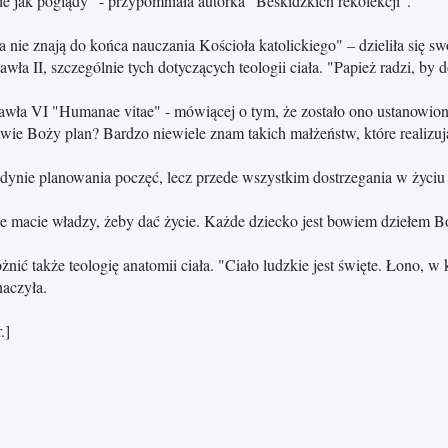
ie jak poglądy" - przypomniała autorka "Beskidzkich rekolekcji".
ie znają do końca nauczania Kościoła katolickiego" – dzieliła się sw
a II, szczególnie tych dotyczących teologii ciała. "Papież radzi, by d
 Pawła VI "Humanae vitae" - mówiącej o tym, że zostało ono ustanowio
wie Boży plan? Bardzo niewiele znam takich małżeństw, które realizują
jedynie planowania poczęć, lecz przede wszystkim dostrzegania w życi
 nie macie władzy, żeby dać życie. Każde dziecko jest bowiem dziełem B
żnić także teologię anatomii ciała. "Ciało ludzkie jest święte. Łono, w 
naczyła.
.]