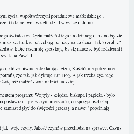
zyni życia, współtwórczyni poradnictwa małżeńskiego i
czeni i dobrej woli wzięli udział w walce o dobro.
nego świadectwa życia małżeńskiego i rodzinnego, trudno będzie
a miesiąc. Ludzie potrzebują pomocy na co dzień. Jak to zrobić?
ństw, które razem się spotykają, by się nauczyć być rodzicami i
św. Jana Pawła II.
ch, którzy otwarcie deklarują ateizm, Kościół nie potrzebuje
otrafią żyć tak, jak dyktuje Pan Bóg. A jak trzeba żyć, tego
 świętość małżeństwa i miłości ludzkiej".
mentem programu Wojtyły - księdza, biskupa i papieża - było
 postawić na pierwszym miejscu to, co sprzyja osobistej
ie zamiast dążyć do świętości grzeszą, a nawet "popełniają
 taki jak twoje czyny. Jakość czynów przechodzi na sprawcę. Czyny