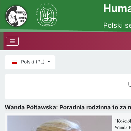
Human
Polski s
Wybierz swój język
Polski (PL)
U
Wanda Półtawska: Poradnia rodzinna to za 
"Kościół
Wanda Pó