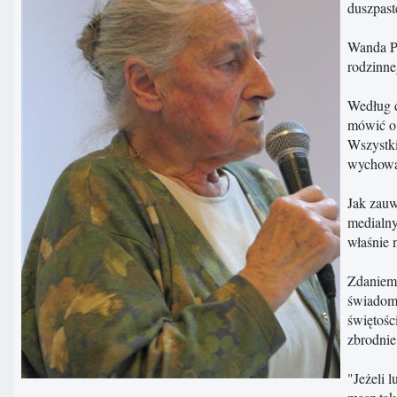
duszpast
Wanda Pó
rodzinne
Według d
mówić o 
Wszystki
wychowaw
Jak zauw
medialny
właśnie 
Zdaniem 
świadome
świętośc
zbrodnie
"Jeżeli 