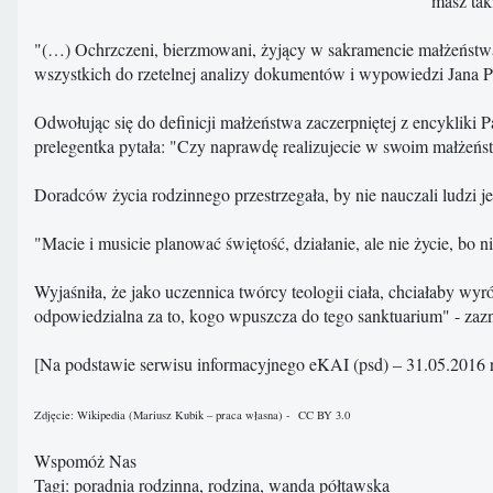
masz tak
"(…) Ochrzczeni, bierzmowani, żyjący w sakramencie małżeństwa n
wszystkich do rzetelnej analizy dokumentów i wypowiedzi Jana Pawł
Odwołując się do definicji małżeństwa zaczerpniętej z encykliki
prelegentka pytała: "Czy naprawdę realizujecie w swoim małżeńst
Doradców życia rodzinnego przestrzegała, by nie nauczali ludzi 
"Macie i musicie planować świętość, działanie, ale nie życie, bo
Wyjaśniła, że jako uczennica twórcy teologii ciała, chciałaby wyró
odpowiedzialna za to, kogo wpuszcza do tego sanktuarium" - zaz
[Na podstawie serwisu informacyjnego eKAI (psd) – 31.05.2016 r
Zdjęcie: Wikipedia (Mariusz Kubik – praca własna) - CC BY 3.0
Wspomóż Nas
Tagi: poradnia rodzinna, rodzina, wanda półtawska