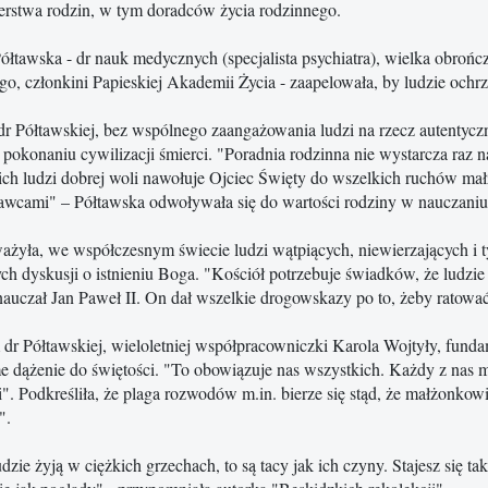
erstwa rodzin, w tym doradców życia rodzinnego.
łtawska - dr nauk medycznych (specjalista psychiatra), wielka obrońc
go, członkini Papieskiej Akademii Życia - zaapelowała, by ludzie ochrz
r Półtawskiej, bez wspólnego zaangażowania ludzi na rzecz autentycz
pokonaniu cywilizacji śmierci. "Poradnia rodzinna nie wystarcza raz n
ch ludzi dobrej woli nawołuje Ojciec Święty do wszelkich ruchów małże
cami" – Półtawska odwoływała się do wartości rodziny w nauczaniu 
ażyła, we współczesnym świecie ludzi wątpiących, niewierzających i ty
ch dyskusji o istnieniu Boga. "Kościół potrzebuje świadków, że ludzie p
nauczał Jan Paweł II. On dał wszelkie drogowskazy po to, żeby ratować
dr Półtawskiej, wieloletniej współpracowniczki Karola Wojtyły, funda
 dążenie do świętości. "To obowiązuje nas wszystkich. Każdy z nas ma
i". Podkreśliła, że plaga rozwodów m.in. bierze się stąd, że małżonkow
".
ludzie żyją w ciężkich grzechach, to są tacy jak ich czyny. Stajesz się