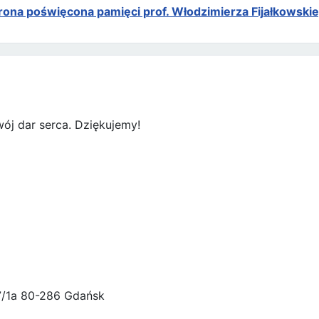
rona poświęcona pamięci prof. Włodzimierza Fijałkowski
ój dar serca. Dziękujemy!
47/1a 80-286 Gdańsk