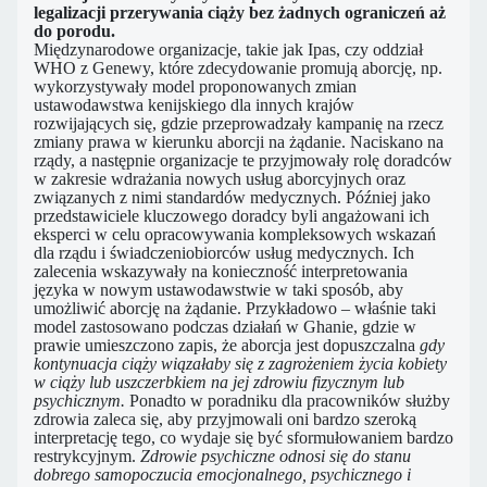
legalizacji przerywania ciąży bez żadnych ograniczeń aż
do porodu.
Międzynarodowe organizacje, takie jak Ipas, czy oddział
WHO z Genewy, które zdecydowanie promują aborcję, np.
wykorzystywały model proponowanych zmian
ustawodawstwa kenijskiego dla innych krajów
rozwijających się, gdzie przeprowadzały kampanię na rzecz
zmiany prawa w kierunku aborcji na żądanie. Naciskano na
rządy, a następnie organizacje te przyjmowały rolę doradców
w zakresie wdrażania nowych usług aborcyjnych oraz
związanych z nimi standardów medycznych. Później jako
przedstawiciele kluczowego doradcy byli angażowani ich
eksperci w celu opracowywania kompleksowych wskazań
dla rządu i świadczeniobiorców usług medycznych. Ich
zalecenia wskazywały na konieczność interpretowania
języka w nowym ustawodawstwie w taki sposób, aby
umożliwić aborcję na żądanie. Przykładowo – właśnie taki
model zastosowano podczas działań w Ghanie, gdzie w
prawie umieszczono zapis, że aborcja jest dopuszczalna
gdy
kontynuacja ciąży wiązałaby się z zagrożeniem życia kobiety
w ciąży lub uszczerbkiem na jej zdrowiu fizycznym lub
psychicznym.
Ponadto w poradniku dla pracowników służby
zdrowia zaleca się, aby przyjmowali oni bardzo szeroką
interpretację tego, co wydaje się być sformułowaniem bardzo
restrykcyjnym.
Zdrowie psychiczne odnosi się do stanu
dobrego samopoczucia emocjonalnego, psychicznego i