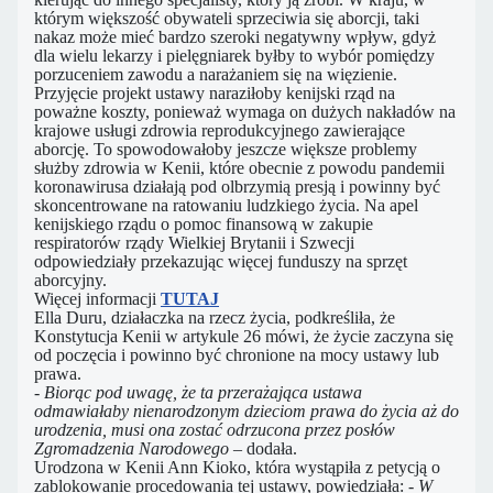
którym większość obywateli sprzeciwia się aborcji, taki
nakaz może mieć bardzo szeroki negatywny wpływ, gdyż
dla wielu lekarzy i pielęgniarek byłby to wybór pomiędzy
porzuceniem zawodu a narażaniem się na więzienie.
Przyjęcie projekt ustawy naraziłoby kenijski rząd na
poważne koszty, ponieważ wymaga on dużych nakładów na
krajowe usługi zdrowia reprodukcyjnego zawierające
aborcję. To spowodowałoby jeszcze większe problemy
służby zdrowia w Kenii, które obecnie z powodu pandemii
koronawirusa działają pod olbrzymią presją i powinny być
skoncentrowane na ratowaniu ludzkiego życia. Na apel
kenijskiego rządu o pomoc finansową w zakupie
respiratorów rządy Wielkiej Brytanii i Szwecji
odpowiedziały przekazując więcej funduszy na sprzęt
aborcyjny.
Więcej informacji
TUTAJ
Ella Duru, działaczka na rzecz życia, podkreśliła, że
Konstytucja Kenii w artykule 26 mówi, że ​​życie zaczyna się
od poczęcia i powinno być chronione na mocy ustawy lub
prawa.
-
Biorąc pod uwagę, że ta przerażająca ustawa
odmawiałaby nienarodzonym dzieciom prawa do życia aż do
urodzenia, musi ona zostać odrzucona przez posłów
Zgromadzenia Narodowego
– dodała.
Urodzona w Kenii Ann Kioko, która wystąpiła z petycją o
zablokowanie procedowania tej ustawy, powiedziała:
- W