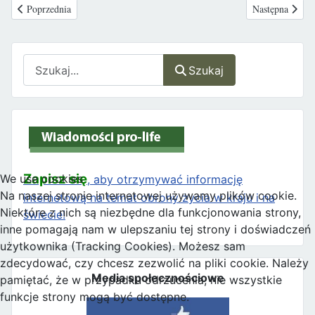
Poprzednia strona: Włochy dopuszczają aborcję farmakologiczną bez hospita
Następna strona
Poprzednia
Następna
Szukaj
Szukaj
Zapisz się
We use cookies
, aby otrzymywać informację
Na naszej stronie internetowej używamy plików cookie.
internetową na temat obrony życia w kraju i na
Niektóre z nich są niezbędne dla funkcjonowania strony,
świecie!
inne pomagają nam w ulepszaniu tej strony i doświadczeń
użytkownika (Tracking Cookies). Możesz sam
zdecydować, czy chcesz zezwolić na pliki cookie. Należy
Media społecznościowe
pamiętać, że w przypadku odrzucenia, nie wszystkie
funkcje strony mogą być dostępne.