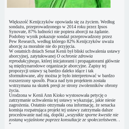
Większość Kenijczyków opowiada się za życiem. Według
sondażu, przeprowadzonego w 2014 roku przez Ipsos
Synovate, 87% ludności nie popiera aborcji na żądanie.
Podobny wynik pokazuje sondaż przeprowadzony przez
Pew Research, według którego 82% Kenijczyków uważa
aborcję za moralnie nie do przyjęcia.
W ostatnich dniach Senat Kenii był bliski uchwalenia ustawy
aborcyjnej, zatytułowanej
O ochronie zdrowia
reprodukcyjnego
, której inicjatorami i propagatorami głównie
są międzynarodowe organizacje aborcyjne. Zapisy tej
propozycji ustawy są bardzo daleko idące i tak
sformułowane, aby można je było interpretować w bardzo
rozszerzony sposób. Praca nad tym projektem została
wstrzymana na skutek presji ze strony zwolenników obrony
życia.
Urodzona w Kenii Ann Kioko wystosowała petycję o
zatrzymanie uchwalenia tej ustawy wykazując, jakie niesie
zagrożenia. Ostatnio otrzymała ona informację, że senacka
komisja rozpatrująca projekt tej ustawy zatrzymała dalsze
procedowanie nad nią, dopóki „
wszystkie sporne kwestie nie
zostaną wyjaśnione poprzez konsultacje ze społeczeństwem.
.
”