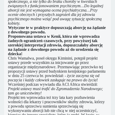
społecznego, a nie tylko do braku choroby w kwestiach
związanych z funkcjonowaniem psychicznym…Do legalnej
aborcji nie jest wymagana ocena psychiatryczna…Przy
ocenie obecnych i przyszłych zagrożeń dla jej zdrowia
psychicznego można wziąć pod uwagę sytuację społeczną
kobiety.
Wytyczne te w praktyce dopuszczają aborcję na żądanie
z dowolnego powodu.
Proponowana ustawa w Kenii, która nie wprowadza
żadnych ograniczeń czasowych, przy powyższej tak
szerokiej interpretacji zdrowia, dopuszczałaby aborcję
na żądanie z dowolnego powodu aż do urodzenia się
dziecka!
Chris Wamalwa, poseł okręgu Kiminini, potępił projekt
ustawy przede wszystkim za inicjowanie go przez
organizacje międzynarodowe. Przemawiając przeciwko tej
propozycji ustawy przed budynkiem kenijskiego parlamentu
w dniu 25 czerwca br. powiedział: -
życie zaczyna się od
poczęcia i każdy człowiek zasługuje na prawo do życia
!
Wcześniej podczas wywiadu dla ACI Africa stwierdził:
Projekt ustawy musi trafić do Zgromadzenia Narodowego;
tam go unicestwimy!
Projekt ten wprowadza też trzy lata kary pozbawienia
wolności dla lekarzy i pracowników służby zdrowia, którzy
z powodu sprzeciwu sumienia sprzeciwiają się
wykonywaniu aborcji lub nie chcą w niej uczestniczyć,
kierując do innego specjalisty, który ją zrobi. W kraju, w