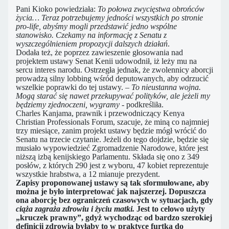
Pani Kioko powiedziała:
To połowa zwycięstwa obrońców
życia… Teraz potrzebujemy jedności wszystkich po stronie
pro-life, abyśmy mogli przedstawić jedno wspólne
stanowisko. Czekamy na informację z Senatu z
wyszczególnieniem propozycji dalszych działań
.
Dodała też, że poprzez zawieszenie głosowania nad
projektem ustawy ​​Senat Kenii udowodnił, iż leży mu na
sercu interes narodu. Ostrzegła jednak, że zwolennicy aborcji
prowadzą silny lobbing wśród deputowanych, aby odrzucić
wszelkie poprawki do tej ustawy.
– To nieustanna wojna.
Mogą starać się nawet przekupywać polityków, ale jeżeli my
będziemy zjednoczeni, wygramy
- podkreśliła.
Charles Kanjama, prawnik i przewodniczący Kenya
Christian Professionals Forum, szacuje, że miną co najmniej
trzy miesiące, zanim projekt ustawy będzie mógł wrócić do
Senatu na trzecie czytanie. Jeżeli do tego dojdzie, będzie się
musiało wypowiedzieć Zgromadzenie Narodowe, które jest
niższą izbą kenijskiego Parlamentu. Składa się ono z 349
posłów, z których 290 jest z wyboru, 47 kobiet reprezentuje
wszystkie hrabstwa, a 12 mianuje prezydent.
Zapisy proponowanej ustawy są tak sformułowane, aby
można je było interpretować jak najszerzej. Dopuszcza
ona aborcję bez ograniczeń czasowych w sytuacjach, gdy
ciąża zagraża zdrowiu i życiu matki.
Jest to celowo użyty
„kruczek prawny”, gdyż wychodząc od bardzo szerokiej
definicji zdrowia byłaby to w praktyce furtka do