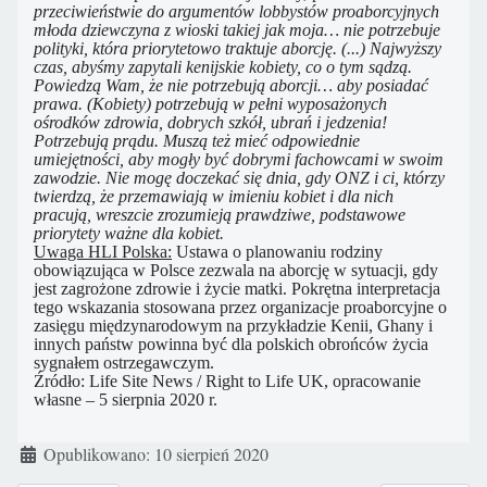
przeciwieństwie do argumentów lobbystów proaborcyjnych
młoda dziewczyna z wioski takiej jak moja… nie potrzebuje
polityki, która priorytetowo traktuje aborcję. (...) Najwyższy
czas, abyśmy zapytali kenijskie kobiety, co o tym sądzą.
Powiedzą Wam, że nie potrzebują aborcji… aby posiadać
prawa. (Kobiety) potrzebują w pełni wyposażonych
ośrodków zdrowia, dobrych szkół, ubrań i jedzenia!
Potrzebują prądu. Muszą też mieć odpowiednie
umiejętności, aby mogły być dobrymi fachowcami w swoim
zawodzie. Nie mogę doczekać się dnia, gdy ONZ i ci, którzy
twierdzą, że przemawiają w imieniu kobiet i dla nich
pracują, wreszcie zrozumieją prawdziwe, podstawowe
priorytety ważne dla kobiet.
Uwaga HLI Polska:
Ustawa o planowaniu rodziny
obowiązująca w Polsce zezwala na aborcję w sytuacji, gdy
jest zagrożone zdrowie i życie matki. Pokrętna interpretacja
tego wskazania stosowana przez organizacje proaborcyjne o
zasięgu międzynarodowym na przykładzie Kenii, Ghany i
innych państw powinna być dla polskich obrońców życia
sygnałem ostrzegawczym.
Źródło: Life Site News / Right to Life UK, opracowanie
własne – 5 sierpnia 2020 r.
Szczegóły
Opublikowano: 10 sierpień 2020