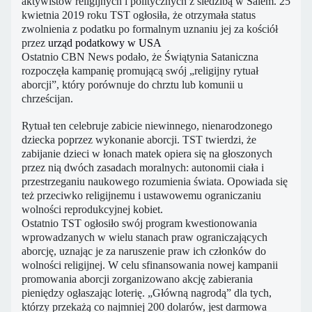
aktywistów religijnych i politycznych z siedzibą w Salem. 25
kwietnia 2019 roku TST ogłosiła, że otrzymała status
zwolnienia z podatku po formalnym uznaniu jej za kościół
przez
urząd podatkowy w USA
Ostatnio CBN News podało, że Świątynia Sataniczna
rozpoczęła kampanię promującą swój „religijny rytuał
aborcji”, który porównuje do chrztu lub komunii u
chrześcijan.
Rytuał ten celebruje zabicie niewinnego, nienarodzonego
dziecka poprzez wykonanie aborcji. TST twierdzi, że
zabijanie dzieci w łonach matek opiera się na głoszonych
przez nią dwóch zasadach moralnych: autonomii ciała i
przestrzeganiu naukowego rozumienia świata. Opowiada się
też przeciwko religijnemu i ustawowemu ograniczaniu
wolności reprodukcyjnej kobiet.
Ostatnio TST ogłosiło swój program kwestionowania
wprowadzanych w wielu stanach praw ograniczających
aborcję, uznając je za naruszenie praw ich członków do
wolności religijnej. W celu sfinansowania nowej kampanii
promowania aborcji zorganizowano akcję zabierania
pieniędzy ogłaszając loterię. „Główną nagrodą” dla tych,
którzy przekażą co najmniej 200 dolarów, jest darmowa