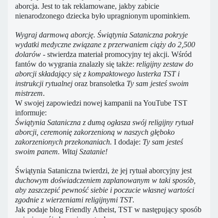
aborcja. Jest to tak reklamowane, jakby zabicie
nienarodzonego dziecka było upragnionym upominkiem.
Wygraj darmową aborcję. Świątynia Sataniczna pokryje
wydatki medyczne związane z przerwaniem ciąży do 2,500
dolarów
- stwierdza materiał promocyjny tej akcji. Wśród
fantów do wygrania znalazły się także:
religijny zestaw do
aborcji składający się z kompaktowego lusterka TST i
instrukcji rytualnej
oraz bransoletka
Ty sam jesteś swoim
mistrzem
.
W swojej zapowiedzi nowej kampanii na YouTube TST
informuje:
Świątynia Sataniczna z dumą ogłasza swój religijny rytuał
aborcji, ceremonię zakorzenioną w naszych głęboko
zakorzenionych przekonaniach.
I dodaje:
Ty sam jesteś
swoim panem. Witaj Szatanie!
Świątynia Sataniczna twierdzi, że jej rytuał aborcyjny jest
duchowym doświadczeniem zaplanowanym w taki sposób,
aby zaszczepić pewność siebie i poczucie własnej wartości
zgodnie z wierzeniami religijnymi TST
.
Jak podaje blog Friendly Atheist, TST w następujący sposób