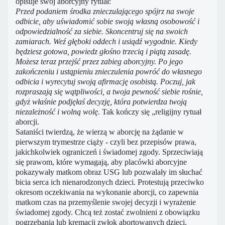
opisuje swój aborcyjny rytuał:
Przed podaniem środka znieczulającego spójrz na swoje
odbicie, aby uświadomić sobie swoją własną osobowość i
odpowiedzialność za siebie. Skoncentruj się na swoich
zamiarach. Weź głęboki oddech i usiądź wygodnie. Kiedy
będziesz gotowa, powiedz głośno trzecią i piątą zasadę.
Możesz teraz przejść przez zabieg aborcyjny. Po jego
zakończeniu i ustąpieniu znieczulenia powróć do własnego
odbicia i wyrecytuj swoją afirmację osobistą. Poczuj, jak
rozpraszają się wątpliwości, a twoja pewność siebie rośnie,
gdyż właśnie podjęłaś decyzję, która potwierdza twoją
niezależność i wolną wolę.
Tak kończy się „religijny rytuał
aborcji.
Sataniści twierdzą, że wierzą w aborcję na żądanie w
pierwszym trymestrze ciąży - czyli bez przepisów prawa,
jakichkolwiek ograniczeń i świadomej zgody. Sprzeciwiają
się prawom, które wymagają, aby placówki aborcyjne
pokazywały matkom obraz USG lub pozwalały im słuchać
bicia serca ich nienarodzonych dzieci. Protestują przeciwko
okresom oczekiwania na wykonanie aborcji, co zapewnia
matkom czas na przemyślenie swojej decyzji i wyrażenie
świadomej zgody. Chcą też zostać zwolnieni z obowiązku
pogrzebania lub kremacji zwłok abortowanych dzieci.