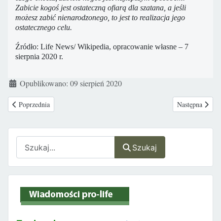
Zabicie kogoś jest ostateczną ofiarą dla szatana, a jeśli
możesz zabić nienarodzonego, to jest to realizacja jego
ostatecznego celu.
Źródło: Life News/ Wikipedia, opracowanie własne – 7
sierpnia 2020 r.
Szczegóły
Opublikowano: 09 sierpień 2020
Poprzednia strona: Obrońcy życia przyblokowali projekt ustawy aborcyjne
Następna stron
Poprzednia
Następna
Szukaj
Szukaj