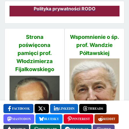
Polityka prywatności RODO
Strona
Wspomnienie o śp.
poświęcona
prof. Wandzie
pamięci prof.
Półtawskiej
Włodzimierza
Fijałkowskiego
FACEBOOK
X
LINKEDIN
THREADS
MASTODON
BLUESKY
PINTEREST
REDDIT