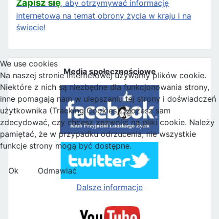
Zapisz się
, aby otrzymywać informację
internetową na temat obrony życia w kraju i na
świecie!
We use cookies
Media społecznościowe
Na naszej stronie internetowej używamy plików cookie.
Niektóre z nich są niezbędne dla funkcjonowania strony,
inne pomagają nam w ulepszaniu tej strony i doświadczeń
użytkownika (Tracking Cookies). Możesz sam
zdecydować, czy chcesz zezwolić na pliki cookie. Należy
pamiętać, że w przypadku odrzucenia, nie wszystkie
funkcje strony mogą być dostępne.
Ok
Odmawiać
Dalsze informacje