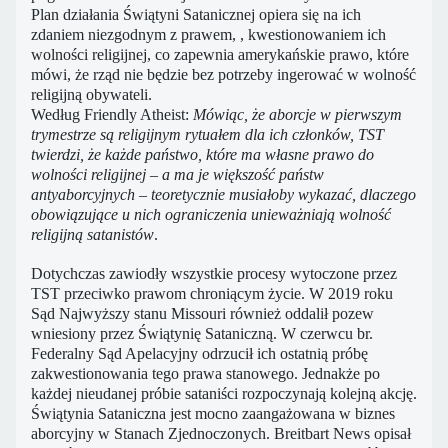
Plan działania Świątyni Satanicznej opiera się na ich
zdaniem niezgodnym z prawem, , kwestionowaniem ich
wolności religijnej, co zapewnia amerykańskie prawo, które
mówi, że rząd nie będzie bez potrzeby ingerować w wolność
religijną obywateli.
Według Friendly Atheist:
Mówiąc, że aborcje w pierwszym
trymestrze są religijnym rytuałem dla ich członków, TST
twierdzi, że każde państwo, które ma własne prawo do
wolności religijnej – a ma je większość państw
antyaborcyjnych – teoretycznie musiałoby wykazać, dlaczego
obowiązujące u nich ograniczenia unieważniają wolność
religijną satanistów
.
Dotychczas zawiodły wszystkie procesy wytoczone przez
TST przeciwko prawom chroniącym życie. W 2019 roku
Sąd Najwyższy stanu Missouri również oddalił pozew
wniesiony przez Świątynię Sataniczną. W czerwcu br.
Federalny Sąd Apelacyjny odrzucił ich ostatnią próbę
zakwestionowania tego prawa stanowego. Jednakże po
każdej nieudanej próbie sataniści rozpoczynają kolejną akcję.
Świątynia Sataniczna jest mocno zaangażowana w biznes
aborcyjny w Stanach Zjednoczonych. Breitbart News opisał