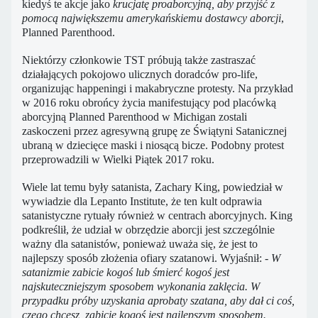
kiedyś te akcje jako
krucjatę proaborcyjną, aby przyjść z
pomocą największemu amerykańskiemu dostawcy aborcji
,
Planned Parenthood.
Niektórzy członkowie TST próbują także zastraszać
działających pokojowo ulicznych doradców pro-life,
organizując happeningi i makabryczne protesty. Na przykład
w 2016 roku obrońcy życia manifestujący pod placówką
aborcyjną Planned Parenthood w Michigan zostali
zaskoczeni przez agresywną grupę ze Świątyni Satanicznej
ubraną w dziecięce maski i niosącą bicze. Podobny protest
przeprowadzili w Wielki Piątek 2017 roku.
Wiele lat temu były satanista, Zachary King, powiedział w
wywiadzie dla Lepanto Institute, że ten kult odprawia
satanistyczne rytuały również w centrach aborcyjnych. King
podkreślił, że udział w obrzędzie aborcji jest szczególnie
ważny dla satanistów, ponieważ uważa się, że jest to
najlepszy sposób złożenia ofiary szatanowi. Wyjaśnił:
- W
satanizmie zabicie kogoś lub śmierć kogoś jest
najskuteczniejszym sposobem wykonania zaklęcia. W
przypadku próby uzyskania aprobaty szatana, aby dał ci coś,
czego chcesz, zabicie kogoś jest najlepszym sposobem.