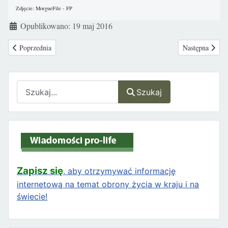
Zdjęcie: MorgueFile - FP
Szczegóły
Opublikowano: 19 maj 2016
Poprzednia strona: USA: Pożałowania godne zarządzenie Obamy
Następna strona
Poprzednia
Następna
Szukaj
Szukaj
Zapisz się
, aby otrzymywać informację
internetową na temat obrony życia w kraju i na
świecie!