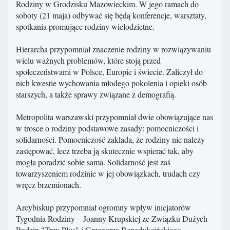
Rodziny w Grodzisku Mazowieckim. W jego ramach do
soboty (21 maja) odbywać się będą konferencje, warsztaty,
spotkania promujące rodziny wielodzietne.
Hierarcha przypomniał znaczenie rodziny w rozwiązywaniu
wielu ważnych problemów, które stoją przed
społeczeństwami w Polsce, Europie i świecie. Zaliczył do
nich kwestie wychowania młodego pokolenia i opieki osób
starszych, a także sprawy związane z demografią.
Metropolita warszawski przypomniał dwie obowiązujące nas
w trosce o rodziny podstawowe zasady: pomocniczości i
solidarności. Pomocniczość zakłada, że rodziny nie należy
zastępować, lecz trzeba ją skutecznie wspierać tak, aby
mogła poradzić sobie sama. Solidarność jest zaś
towarzyszeniem rodzinie w jej obowiązkach, trudach czy
wręcz brzemionach.
Arcybiskup przypomniał ogromny wpływ inicjatorów
Tygodnia Rodziny – Joanny Krupskiej ze Związku Dużych
Rodzin "Trzy Plus" i Grzegorza Benedykcińskiego