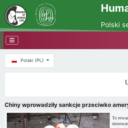
Human
Polski s
Wybierz swój język
Polski (PL)
U
Chiny wprowadziły sankcje przeciwko ame
To rewan
stosowan