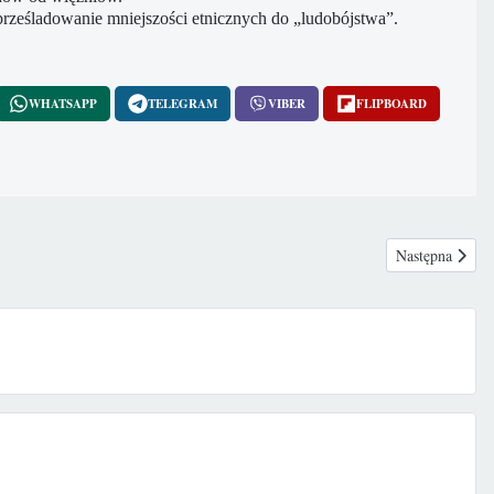
rześladowanie mniejszości etnicznych do „ludobójstwa”.
WHATSAPP
TELEGRAM
VIBER
FLIPBOARD
awie wprowadzenia zakazu aborcji eugenicznej
Następna stron
Następna