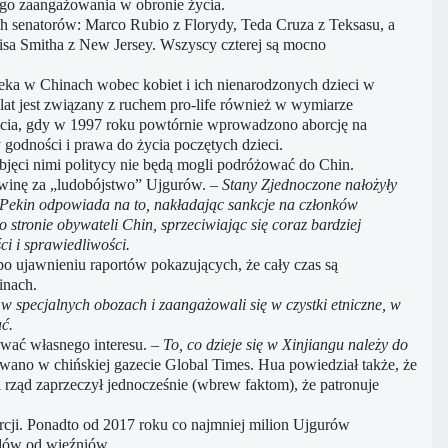
go zaangażowania w obronie życia.
h senatorów: Marco Rubio z Florydy, Teda Cruza z Teksasu, a
sa Smitha z New Jersey. Wszyscy czterej są mocno
eka w Chinach wobec kobiet i ich nienarodzonych dzieci w
lat jest związany z ruchem pro-life również w wymiarze
cia, gdy w 1997 roku powtórnie wprowadzono aborcję na
dności i prawa do życia poczętych dzieci.
bjęci nimi politycy nie będą mogli podróżować do Chin.
 winę za „ludobójstwo” Ujgurów.
– Stany Zjednoczone nałożyły
 Pekin odpowiada na to, nakładając sankcje na członków
stronie obywateli Chin, sprzeciwiając się coraz bardziej
i i sprawiedliwości.
o ujawnieniu raportów pokazujących, że cały czas są
inach.
w specjalnych obozach i zaangażowali się w czystki etniczne, w
ć.
ować własnego interesu.
– To, co dzieje się w Xinjiangu należy do
ano w chińskiej gazecie Global Times. Hua powiedział także, że
rząd zaprzeczył jednocześnie (wbrew faktom), że patronuje
orcji. Ponadto od 2017 roku co najmniej milion Ujgurów
ądów od więźniów.