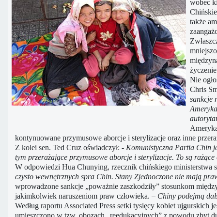
wobec ki
Chińskie
także am
zaangażo
Zwłaszcz
mniejszo
międzyna
życzenie
Nie ogło
Chris Sm
sankcje 
Amerykań
autoryta
Amerykań
kontynuowane przymusowe aborcje i sterylizacje oraz inne przer
Z kolei sen. Ted Cruz oświadczył:
- Komunistyczna Partia Chin je
tym przerażające przymusowe aborcje i sterylizacje. To są rażące
W odpowiedzi Hua Chunying, rzecznik chińskiego ministerstwa s
czysto wewnętrznych spra Chin. Stany Zjednoczone nie mają prawa
wprowadzone sankcje „poważnie zaszkodziły” stosunkom między o
jakimkolwiek naruszeniom praw człowieka.
– Chiny podejmą dals
Według raportu Associated Press setki tysięcy kobiet ujgurskich
umieszczono w tzw. obozach „reedukacyjnych” z powodu zbyt duże