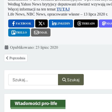
Według Yahoo News brytyjscy deputowani również wzywają swój r
Więcej informacji na ten temat
TUTAJ
Life News, NBC News, opracowanie własne – 13 lipca 2020 r.
FACEBOOK
X
LINKEDIN
THREADS
MA
TRELLO
EMAIL
Szczegóły
Opublikowano: 23 lipiec 2020
Poprzednia strona: List Polskiej Federacji Ruchów Obrony Życia i Rodzi
Poprzednia
Szukaj
Szukaj