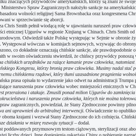
lku znaczących przywódców amerykańskich, którzy są znani ze swoje
 Ministerstwo Spraw Zagranicznych nałożyło sankcje na amerykańskic
basadora wolności religijnej Sama Brownbacka oraz kongresmena Chri
wani w sprzeciwianie się aborcji.
a Chris Smith pełnił wiodącą rolę w ujawnianiu naruszeń praw człowi
ści etnicznej Ujgurów w regionie Xinjiang w Chinach. Chris Smith od 
rodowym. Odwiedził także Polskę występując w Sejmie w obronie ży
. Występował wówczas w komisjach sejmowych, wzywając do obrony go
szono, co dokładnie oznaczają chińskie sankcje, ale prawdopodobnie o
ith w swoim oświadczeniu stwierdził, że chińscy przywódcy ponoszą
na chińskich urzędników za rażące łamanie praw człowieka, natomiast
skiego Kongresu, którzy bronią praw człowieka. Musimy nadal stać po 
rnemu chińskiemu rządowi, który tłumi uzasadnione pragnienia wolnośc
ska prasa opisała to wydarzenie jako odwet na administracji Trumpa p
ażające naruszenia praw człowieka wobec mniejszości etnicznych w Ch
st przerażona i atakuje. Zmusili ponad milion Ujgurów do zamknięcia 
 okrucieństwa i naruszenia praw człowieka, których nie można tolerowa
praw zagranicznych, powiedział, że Stany Zjednoczone powinny piln
 ani uprawnień do arbitralnej interwencji.
Oświadczenie to opublikow
boma krajami i wezwał Stany Zjednoczone do ich cofnięcia. Chiński 
ze działania w miarę rozwoju sytuacji
– dodał.
 jest poddawanych przymusowym testom ciążowym, sterylizacji oraz ab
j liczby dzieci. Inne doniesienia oskarżają Chiny o pobieranie narz