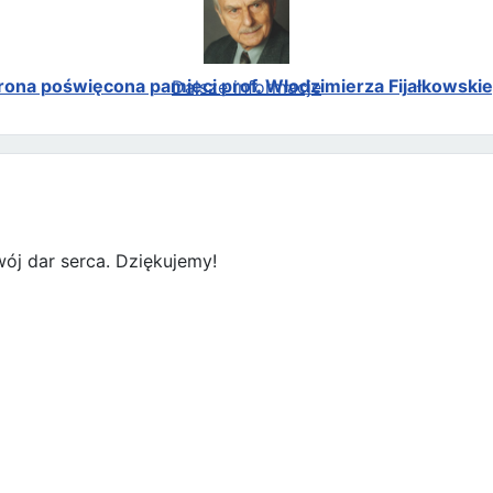
rona poświęcona pamięci prof. Włodzimierza Fijałkowski
Dalsze informacje
ój dar serca. Dziękujemy!