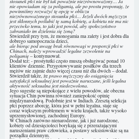
stosunek płci nie był tak poważnie niezrównoważony… Ja
nie opowiadam się za poligamią, ale po prostu proponuję, że
powinniśmy rozważyć tę opcję w obliczu
niezrównoważonego stosunku płci… Jeżeli dwóch mężczyzn
jest skłonnych poślubić tę samą kobietę, a kobieta nie ma nic
przeciwko temu, to jaki jest powód, aby społeczeństwo
zabraniało im dzielenia się żoną?
Stwierdził przy tym, że monogamia ma zalety i jest dobra dla
dobrego samopoczucia dzieci,
ale biorąc pod uwagę brak równowagi w proporcji płci w
Chinach, należy wprowadzić legalne zezwolenie na
poligamię
– kontynuował.
Dodał też: - prostytutki często muszą obsługiwać ponad 10
klientów dziennie. Przygotowywanie posiłków dla trzech
mężów nie zajmie dużo więcej czasu niż dla dwóch – dodał.
Stwierdził także, że
prawo mężczyzny do osiągnięcia
satysfakcji seksualnej jest poważnie naruszane, jeśli legalna
aktywność seksualna jest niedozwolona
.
Jego sugestie są niepokojące z wielu powodów, ale obecna
sytuacja Chin powinna również zaniepokoić opinię
międzynarodową. Podobnie jest w Indiach. Zresztą selekcja
płci poprzez aborcję, która jest w pełni legalna, staje się
coraz większym problemem w wielu krajach, także wysoko
uprzemysłowionej, zachodniej Europy.
W Chinach zarówno nienarodzone, jak i już narodzone,
kobiety od dziesięcioleci borykają się z przerażającymi
naruszeniami praw człowieka, a postawy seksistowskie są na
porządku dziennym.