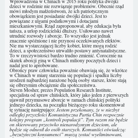
Wprowadzona w Chinach w 2015 roku polityka dwójki
dzieci w rodzinie nie rozwiązuje problemów. Obecnie rząd
mówi młodym małżeństwom, że ich patriotycznym
obowiązkiem jest posiadanie dwójki dzieci. Jest to
powiązane z ulgami podatkowymi i dotacjami
mieszkaniowymi. Rząd zaproponował, aby edukacja była
tańsza, a urlop rodzicielski dłuższy. Usiłowano nawet
utrudnić rozwody i aborcje. To wszystko jest jednak
znacznie spóźnione i nie przynosi oczekiwanych efektów.
Nie ma wystarczającej liczby kobiet, które mogą rodzić
dzieci, a społeczeństwo utrwaliło postawy antynatalistyczne.
To w rzeczywistości bardzo trudno zmienić. Corocznie na
skutek aborcji giną w Chinach miliony poczętych dzieci i
nadal jest to aprobowane.
Obrońcy praw człowieka poważnie obawiają się, że wkrótce
w Chinach w miarę starzenia się populacji i spadku liczby
urodzeń najbardziej narażone będą osoby starsze, które stają
się olbrzymim obciążenie dla społeczeństwa.
Steven Mosher, prezes Population Research Institute,
specjalista od spraw chińskich, który jako jeden z pierwszych
ujawnił przymusowe aborcje w ramach chińskiej polityki
jednego dziecka, na początku bieżącego roku skomentował
tę sytuację następująco:
Jestem przekonany, że w niezbyt
odległej przyszłości Komunistyczna Partia Chin rozpocznie
kolejny program „kontroli populacji”. Tym razem nie będzie
on skierowany przeciwko nienarodzonym dzieciom, ale
będzie się odnosił do osób starszych. Komuniści oświadczą:
„bezużyteczni konsumenci” muszą zostać wyeliminowani,