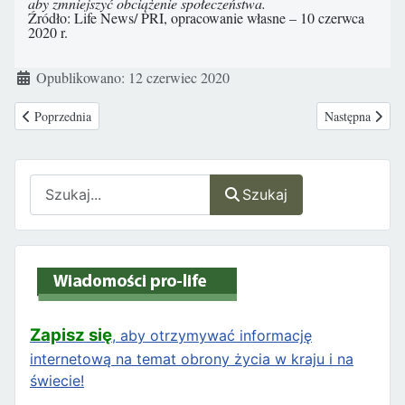
aby zmniejszyć obciążenie społeczeństwa.
Źródło: Life News/ PRI, opracowanie własne – 10 czerwca
2020 r.
Szczegóły
Opublikowano: 12 czerwiec 2020
Poprzednia strona: Sondaż: Co Polacy myślą o ideologii LGBT?
Następna stron
Poprzednia
Następna
Szukaj
Szukaj
Zapisz się
, aby otrzymywać informację
internetową na temat obrony życia w kraju i na
świecie!