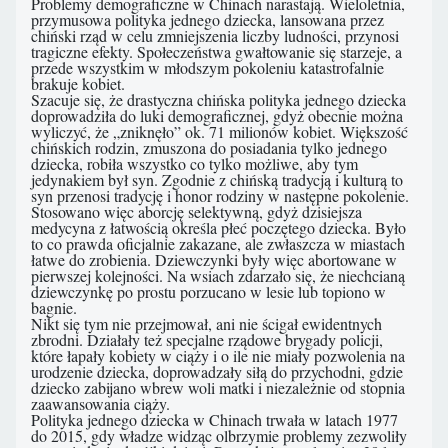
Problemy demograficzne w Chinach narastają. Wieloletnia,
przymusowa polityka jednego dziecka, lansowana przez
chiński rząd w celu zmniejszenia liczby ludności, przynosi
tragiczne efekty. Społeczeństwa gwałtowanie się starzeje, a
przede wszystkim w młodszym pokoleniu katastrofalnie
brakuje kobiet.
Szacuje się, że drastyczna chińska polityka jednego dziecka
doprowadziła do luki demograficznej, gdyż obecnie można
wyliczyć, że „zniknęło” ok. 71 milionów kobiet. Większość
chińskich rodzin, zmuszona do posiadania tylko jednego
dziecka, robiła wszystko co tylko możliwe, aby tym
jedynakiem był syn. Zgodnie z chińską tradycją i kulturą to
syn przenosi tradycję i honor rodziny w następne pokolenie.
Stosowano więc aborcję selektywną, gdyż dzisiejsza
medycyna z łatwością określa płeć poczętego dziecka. Było
to co prawda oficjalnie zakazane, ale zwłaszcza w miastach
łatwe do zrobienia. Dziewczynki były więc abortowane w
pierwszej kolejności. Na wsiach zdarzało się, że niechcianą
dziewczynkę po prostu porzucano w lesie lub topiono w
bagnie.
Nikt się tym nie przejmował, ani nie ścigał ewidentnych
zbrodni. Działały też specjalne rządowe brygady policji,
które łapały kobiety w ciąży i o ile nie miały pozwolenia na
urodzenie dziecka, doprowadzały siłą do przychodni, gdzie
dziecko zabijano wbrew woli matki i niezależnie od stopnia
zaawansowania ciąży.
Polityka jednego dziecka w Chinach trwała w latach 1977
do 2015, gdy władze widząc olbrzymie problemy zezwoliły