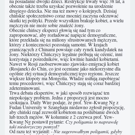
na posiadanie dwójki dzieci. Restrykcje trwały więc 38 lat, a
obecnie także trzeba uzyskać pozwolenie na urodzenie
drugiego dziecka. Nie ma też mowy o kolejnych. Dzisiaj
chińskie społeczeństwo coraz mocniej zaczyna odczuwać
skutki tej polityki. Przede wszystkim brakuje kobiet, a wielu
mężczyzn nie może sobie znaleźć żony.
Obecnie chińscy eksperci głowią się nad tym co
zaproponować, aby rozładować napięcie demograficzne,
które przekłada się na miliony sfrustrowanych mężczyzn,
którzy z konieczności pozostają samotni. W krajach
graniczących z Chinami powstaje cały rynek kandydatek na
żony. Niektórzy Chińczycy legalnie próbują się ożenić, inni
korzystają z pośredników, więc kwitnie handel kobietami.
Nawet w Rosji zaobserwowano zjawisko emigracji kobiet
(Rosjanek) do Chin, co jest oceniane jako niekorzystne dla
ogólnie złej sytuacji demograficznej tego regionu. Jeszcze
większe kłopoty ma Mongolia. Władze usiłują zapobiegać
temu procederowi, więc Chińczycy stają się coraz bardziej
zdeterminowani.
Trwa debata ekspertów, w jaki sposób rozwiązać ten
niepokojący problem. Jedna z propozycji jest mocno
szokująca. Daily Wire podaje, że prof. Yew-Kwang Ng z
Fudan University w Szanghaju niedawno zgłosił propozycję,
aby chiński rząd zezwolił kobietom na poślubianie dwóch
lub trzech mężów. W kolumnie z 2 czerwca prof. Yew-
Kwang Ng postawił pytanie:
Czy poligamia to naprawdę
taki niedorzeczny pomysł?
Od razu też wyjaśnił:
- Nie sugerowałbym poligamii, gdyby