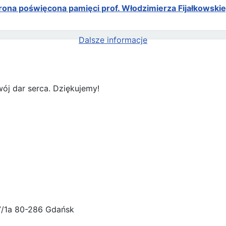
rona poświęcona pamięci prof. Włodzimierza Fijałkowski
Dalsze informacje
ój dar serca. Dziękujemy!
47/1a 80-286 Gdańsk