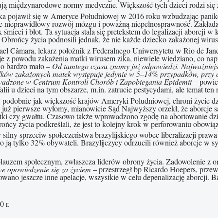
ją międzynarodowe normy medyczne. Większość tych dzieci rodzi się
ka pojawił się w Ameryce Południowej w 2016 roku wzbudzając panikę, 
 nieprawidłowy rozwój mózgu i poważną niepełnosprawność. Zakłada 
 śmieci i błot. Ta sytuacja stała się pretekstem do legalizacji aborcji 
 Obrońcy życia podnosili jednak, że nie każde dziecko zakażonej wirus
el Câmara, lekarz położnik z Federalnego Uniwersytetu w Rio de Jane
je z powodu zakażenia matki wirusem zika, niewiele wiedziano, co n
no bardzo mało
– Od tamtego czasu znamy już odpowiedzi. Najważniejszy 
ów zakażonych matek występuje jedynie w 5–14% przypadków, przy cz
wadzone w Centrum Kontroli Chorób i Zapobiegania Epidemii –
powie
lii u dzieci na tym obszarze, m.in. zatrucie pestycydami, ale temat ten 
, podobnie jak większość krajów Ameryki Południowej, chroni życie dz
 już pierwsze wyłomy, mianowicie Sąd Najwyższy orzekł, że aborcje są
tki czy gwałtu. Czasowo także wprowadzono zgodę na abortowanie d
rońcy życia podkreślali, że jest to kolejny krok w perforowaniu obowi
ilny sprzeciw społeczeństwa brazylijskiego wobec liberalizacji prawa
ło ją tylko 32% obywateli. Brazylijczycy odrzucili również aborcje w
auzem społecznym, zwłaszcza liderów obrony życia. Zadowolenie z orz
we opowiedzenie się za życiem
– przestrzegł bp Ricardo Hoepers, przew
ano jeszcze inne apelacje, wszystkie w celu depenalizację aborcji. Bat
 r.