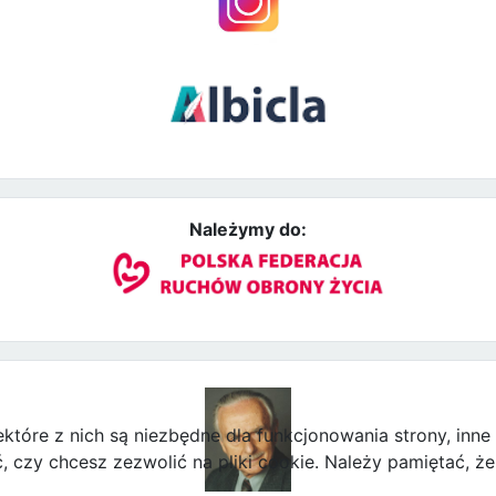
Należymy do:
ektóre z nich są niezbędne dla funkcjonowania strony, inn
zy chcesz zezwolić na pliki cookie. Należy pamiętać, że 