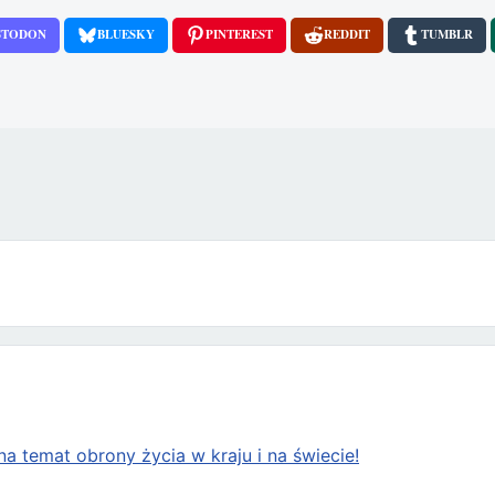
STODON
BLUESKY
PINTEREST
REDDIT
TUMBLR
yjnej chce to odwrócić
a temat obrony życia w kraju i na świecie!