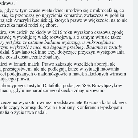
 zdrowa.
gdyż w tym czasie wiele dzieci urodziło się z mikrocefalią, co
się, że przenoszą go ugryzienia komarów, zwłaszcza w pobliżu
w krajach Ameryki Łacińskiej, których prawo w większości na to nie
em zika matki rodzi się chore.
iro, stwierdził, że kiedy w 2016 roku wyrażono czasową zgodę
aprawdę wywołuje tę wadę rozwojową, a o samym wirusie także
jest fakt, że ostatnie badania wykazują, iż mikrocefalia u
ym większość z nich ma łagodny przebieg. Badania te zostały
dział. Stawiano też inne tezy, dotyczące przyczyn występowania
nie został dostatecznie zbadany.
ieci w łonach matek. Prawo zakazuje wszelkich aborcji, ale
 przestępstwem, ale nie podlegają karze w sytuacji ratowania
zieci podejrzanych o małomózgowie u matek zakażonych wirusem
ązującego prawa.
 aborcyjnego. Instytut Datafolha podał, że 58% Brazylijczyków
 sytuacji, gdy u nienarodzonego dziecka zdiagnozowano
eczenia wyrazili również przedstawiciele Kościoła katolickiego.
odniczący Komisji ds. Życia i Rodziny Konferencji Episkopatu
alia o życie trwa nadal.