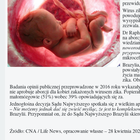
przewidu
Wirus zi
powoduje
wysypisk
zezwala.
Dr Rapha
na aborc
wiedzia
noworodk
przepro
mikrocefa
Brazylia
powstały
życia ma
zika. Ob
Badania opinii publicznej przeprowadzone w 2016 roku wykazały s
nie aprobuje aborcji dla kobiet zakażonych wirusem zika. Popiera
małomózgowie (51%) wobec 39% opowiadających się za.
Jednogłośna decyzja Sądu Najwyższego spotkała się z wielkim apl
–
Nie możemy jednak dać się zwieść myśląc, że jest to komplekso
Brazylii. Przypomniał on, że do Sądu Najwyższego Brazylii skierow
Źródło: CNA / Life News, opracowanie własne – 28 kwietnia 2020