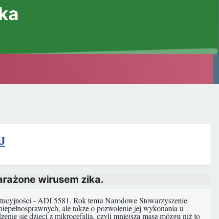
ska
J
zarażone wirusem zika.
ytucyjności - ADI 5581. Rok temu Narodowe Stowarzyszenie
 niepełnosprawnych, ale także o pozwolenie jej wykonania u
zenie się dzieci z mikrocefalią, czyli mniejszą masą mózgu niż to