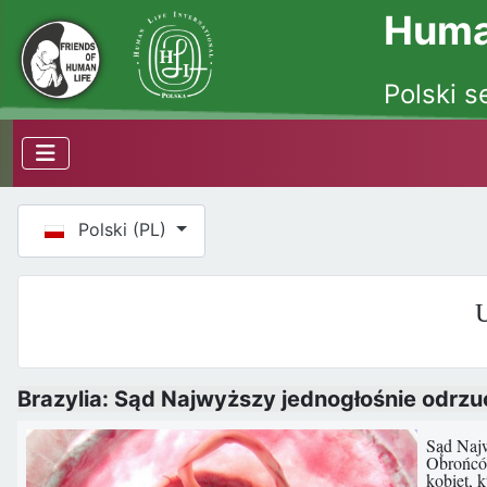
Human
Polski s
Wybierz swój język
Polski (PL)
U
Brazylia: Sąd Najwyższy jednogłośnie odrzuci
Sąd Najw
Obrońców
kobiet, 