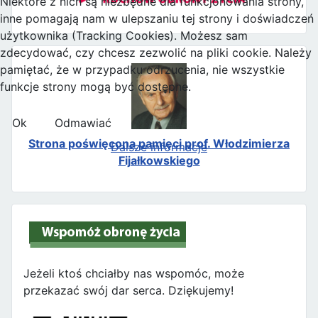
Niektóre z nich są niezbędne dla funkcjonowania strony,
inne pomagają nam w ulepszaniu tej strony i doświadczeń
użytkownika (Tracking Cookies). Możesz sam
zdecydować, czy chcesz zezwolić na pliki cookie. Należy
pamiętać, że w przypadku odrzucenia, nie wszystkie
funkcje strony mogą być dostępne.
Ok
Odmawiać
Strona poświęcona pamięci prof. Włodzimierza
Dalsze informacje
Fijałkowskiego
Jeżeli ktoś chciałby nas wspomóc, może
przekazać swój dar serca. Dziękujemy!