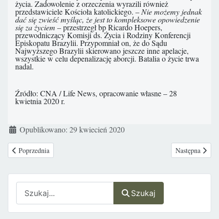
życia. Zadowolenie z orzeczenia wyrazili również
przedstawiciele Kościoła katolickiego. –
Nie możemy jednak
dać się zwieść myśląc, że jest to kompleksowe opowiedzenie
się za życiem
– przestrzegł bp Ricardo Hoepers,
przewodniczący Komisji ds. Życia i Rodziny Konferencji
Episkopatu Brazylii. Przypomniał on, że do Sądu
Najwyższego Brazylii skierowano jeszcze inne apelacje,
wszystkie w celu depenalizację aborcji. Batalia o życie trwa
nadal.
Źródło: CNA / Life News, opracowanie własne – 28
kwietnia 2020 r.
Szczegóły
Opublikowano: 29 kwiecień 2020
Poprzednia strona: USA: rekordowa liczba kobiet po zażyciu pigułki aborc
Następna stron
Poprzednia
Następna
Szukaj
Szukaj