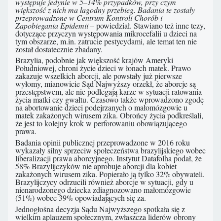
występuje jedynie w 5–14% przypadków, przy czym
większość z nich ma łagodny przebieg. Badania te zostały
przeprowadzone w Centrum Kontroli Chorób i
Zapobiegania Epidemii –
powiedział. Stawiano też inne tezy,
dotyczące przyczyn występowania mikrocefalii u dzieci na
tym obszarze, m.in. zatrucie pestycydami, ale temat ten nie
został dostatecznie zbadany.
Brazylia, podobnie jak większość krajów Ameryki
Południowej, chroni życie dzieci w łonach matek. Prawo
zakazuje wszelkich aborcji, ale powstały już pierwsze
wyłomy, mianowicie Sąd Najwyższy orzekł, że aborcje są
przestępstwem, ale nie podlegają karze w sytuacji ratowania
życia matki czy gwałtu. Czasowo także wprowadzono zgodę
na abortowanie dzieci podejrzanych o małomózgowie u
matek zakażonych wirusem zika. Obrońcy życia podkreślali,
że jest to kolejny krok w perforowaniu obowiązującego
prawa.
Badania opinii publicznej przeprowadzone w 2016 roku
wykazały silny sprzeciw społeczeństwa brazylijskiego wobec
liberalizacji prawa aborcyjnego. Instytut Datafolha podał, że
58% Brazylijczyków nie aprobuje aborcji dla kobiet
zakażonych wirusem zika. Popierało ją tylko 32% obywateli.
Brazylijczycy odrzucili również aborcje w sytuacji, gdy u
nienarodzonego dziecka zdiagnozowano małomózgowie
(51%) wobec 39% opowiadających się za.
Jednogłośna decyzja Sądu Najwyższego spotkała się z
wielkim aplauzem społecznym, zwłaszcza liderów obrony