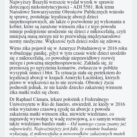
Najwyższy Brazylii wreszcie wydał wyrok w sprawie
dotyczącej niekonstytucyjności - ADI 5581. Rok temu
Narodowe Stowarzyszenie Obrońców Publicznych wniosło
tę sprawę, postulując legalizację aborcji dzieci
niepełnosprawnych, ale także o pozwolenie jej wykonania u
kobiet, które są zarażone wirusem zika i z tego powodu
istnieje podejrzenie urodzenie się dzieci z mikrocefalią, czyli
mniejszą masą mózgu niż to przewidują międzynarodowe
normy medyczne. Większość tych dzieci rodzi się zdrowa.
Wirus zika pojawił się w Ameryce Południowej w 2016 roku
wzbudzając panikę, gdyż w tym czasie wiele dzieci urodziło
się z mikrocefalią, co powoduje nieprawidłowy rozwój
mózgu i poważną niepełnosprawność. Zakłada się, że
przenoszą go ugryzienia komarów, zwłaszcza w pobliżu
wysypisk śmieci i błot. Ta sytuacja stała się pretekstem do
legalizacji aborcji w krajach Ameryki Łacińskiej, których
prawo w większości na to nie zezwala. Obrońcy życia
podnosili jednak, że nie każde dziecko zakażonej wirusem
zika matki rodzi się chore.
Dr Raphael Câmara, lekarz położnik z Federalnego
Uniwersytetu w Rio de Janeiro, stwierdził, że kiedy w 2016
roku wyrażono czasową zgodę na aborcje z powodu
zakażenia matki wirusem zika, niewiele wiedziano, co
naprawdę wywołuje tę wadę rozwojową, a o samym wirusie
także wiedziano bardzo mało
– Od tamtego czasu znamy już
odpowiedzi. Najważniejszy jest fakt, że ostatnie badania
wykazują, iż mikrocefalia u noworodków zakażonych matek