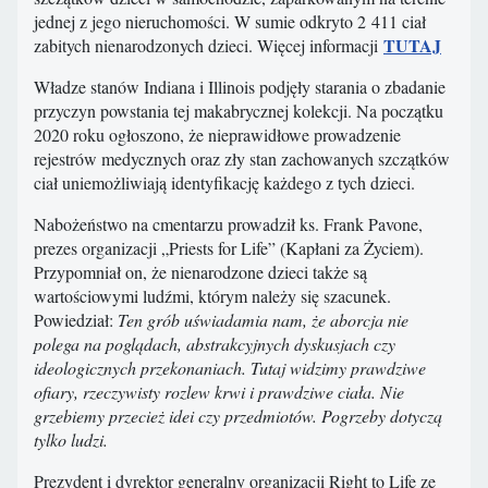
jednej z jego nieruchomości. W sumie odkryto 2 411 ciał
TUTAJ
zabitych nienarodzonych dzieci. Więcej informacji
Władze stanów Indiana i Illinois podjęły starania o zbadanie
przyczyn powstania tej makabrycznej kolekcji. Na początku
2020 roku ogłoszono, że nieprawidłowe prowadzenie
rejestrów medycznych oraz zły stan zachowanych szczątków
ciał uniemożliwiają identyfikację każdego z tych dzieci.
Nabożeństwo na cmentarzu prowadził ks. Frank Pavone,
prezes organizacji „Priests for Life” (Kapłani za Życiem).
Przypomniał on, że nienarodzone dzieci także są
wartościowymi ludźmi, którym należy się szacunek.
Powiedział:
Ten grób uświadamia nam, że aborcja nie
polega na poglądach, abstrakcyjnych dyskusjach czy
ideologicznych przekonaniach. Tutaj widzimy prawdziwe
ofiary, rzeczywisty rozlew krwi i prawdziwe ciała. Nie
grzebiemy przecież idei czy przedmiotów. Pogrzeby dotyczą
tylko ludzi.
Prezydent i dyrektor generalny organizacji Right to Life ze