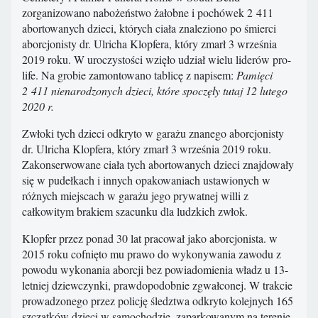
zorganizowano nabożeństwo żałobne i pochówek 2 411
abortowanych dzieci, których ciała znaleziono po śmierci
aborcjonisty dr. Ulricha Klopfera, który zmarł 3 września
2019 roku. W uroczystości wzięło udział wielu liderów pro-
life. Na grobie zamontowano tablicę z napisem:
Pamięci
2 411 nienarodzonych dzieci, które spoczęły tutaj 12 lutego
2020 r.
Zwłoki tych dzieci odkryto w garażu znanego aborcjonisty
dr. Ulricha Klopfera, który zmarł 3 września 2019 roku.
Zakonserwowane ciała tych abortowanych dzieci znajdowały
się w pudełkach i innych opakowaniach ustawionych w
różnych miejscach w garażu jego prywatnej willi z
całkowitym brakiem szacunku dla ludzkich zwłok.
Klopfer przez ponad 30 lat pracował jako aborcjonista. w
2015 roku cofnięto mu prawo do wykonywania zawodu z
powodu wykonania aborcji bez powiadomienia władz u 13-
letniej dziewczynki, prawdopodobnie zgwałconej. W trakcie
prowadzonego przez policję śledztwa odkryto kolejnych 165
szczątków dzieci w samochodzie, zaparkowanym na terenie