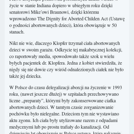
życie w stanie Indiana dopiero w ubiegłym roku dzięki
senatorowi Mike’owi Braunowi, dzięki któremu
wprowadzono The Dignity for Aborted Childen Act (Ustawę
o godności abortowanych dzieci), która obowiązuje w 50
stanach.
Nikt nie wie, dlaczego Klopfer trzymał ciała abortowanych
dzieci w swoim garażu. Odkrycie tej makabrycznej kolekcji,
co raportowały media, spowodowało także szok u wielu
byłych pacjentek dr. Klopfera. Jedna z kobiet stwierdziła, że
nigdy się nie dowie czy wśród odnalezionych ciałek nie było
także jej dziecka.
W Polsce do czasu delegalizacji aborcji na życzenie w 1993
roku, (nawet jeszcze dłużej) w szpitalach przechowywano
liczne „preparaty”, którymi były zakonserwowane ciałka
abortowanych dzieci. W tamtym czasie zorganizowanie
pochówku było nielegalne. Dzieciom tym nie wystawiano
aktu zgonu. Ich ciała były utylizowane razem z odpadami
medycznymi lub po prostu trafiały do kanalizacji. Od
dziewięciu lat obowiązuje w Polsce ustawa, która nakazuje