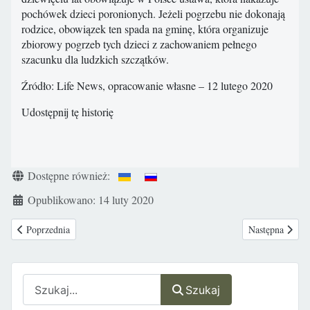
pochówek dzieci poronionych. Jeżeli pogrzebu nie dokonają
rodzice, obowiązek ten spada na gminę, która organizuje
zbiorowy pogrzeb tych dzieci z zachowaniem pełnego
szacunku dla ludzkich szczątków.
Źródło: Life News, opracowanie własne – 12 lutego 2020
Udostępnij tę historię
Szczegóły
Dostępne również:
Opublikowano: 14 luty 2020
Poprzednia strona: Portugalia: lewicowa większość w parlamencie zamierza
Następna stron
Poprzednia
Następna
Szukaj
Szukaj