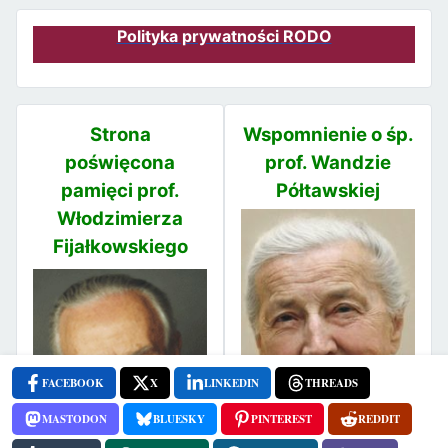
Polityka prywatności RODO
Strona
Wspomnienie o śp.
poświęcona
prof. Wandzie
pamięci prof.
Półtawskiej
Włodzimierza
Fijałkowskiego
FACEBOOK
X
LINKEDIN
THREADS
MASTODON
BLUESKY
PINTEREST
REDDIT