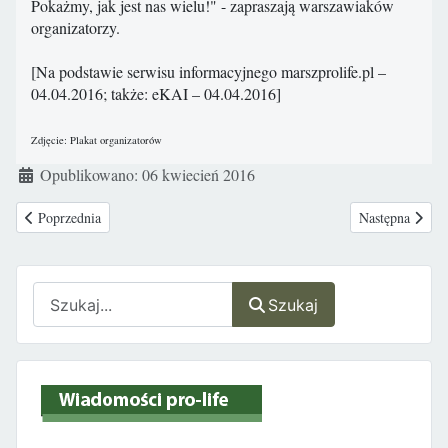
Pokażmy, jak jest nas wielu!" - zapraszają warszawiaków
organizatorzy.
[Na podstawie serwisu informacyjnego marszprolife.pl –
04.04.2016; także: eKAI – 04.04.2016]
Zdjęcie: Plakat organizatorów
Szczegóły
Opublikowano: 06 kwiecień 2016
Poprzednia strona: CBOS: Ustawa o planowaniu rodziny – akceptowana
Następna stron
Poprzednia
Następna
Szukaj
Szukaj