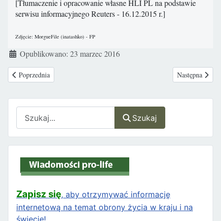
[Tłumaczenie i opracowanie własne HLI PL na podstawie
serwisu informacyjnego Reuters - 16.12.2015 r.]
Zdjęcie: MorgueFile (inatashko) - FP
Szczegóły
Opublikowano: 23 marzec 2016
Poprzednia strona: „Spłukali moje dziecko w toalecie”
Następna stron
Poprzednia
Następna
Szukaj
Szukaj
Zapisz się
, aby otrzymywać informację
internetową na temat obrony życia w kraju i na
świecie!