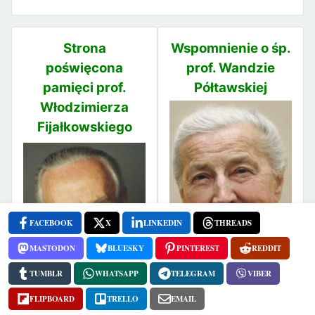
Strona
Wspomnienie o śp.
poświęcona
prof. Wandzie
pamięci prof.
Półtawskiej
Włodzimierza
Fijałkowskiego
FACEBOOK
X
LINKEDIN
THREADS
MASTODON
BLUESKY
PINTEREST
REDDIT
TUMBLR
WHATSAPP
TELEGRAM
VIBER
FLIPBOARD
TRELLO
EMAIL