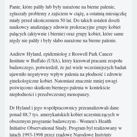
Panie, które paliły lub były narażone na bierne palenie,
zgłaszały problemy z zajściem w ciążę, a ostatnią miesiączkę
miały przed ukończeniem 50 lat. Do takich ustaleń doszli
naukowcy analizujący zdrowie prokreacyjne grupy kobiet
palących (aktywnie i biernie) oraz grupy kobiet, które same
nigdy nie paliły i były słabo narażone na bierne palenie.
Andrew Hyland, epidemiolog z Roswell Park Cancer
Institute w Buffalo (USA), który kierował pracami zespołu
badawczego, potwierdził, że już wiele wcześniejszych badań
ujawniło negatywny wpływ palenia na płodność i zdrowie
ginekologiczne kobiet. Natomiast znacznie mniej uwagi
poświęcono skutkom biernego palenia w kontekście
niepłodności i przedwczesnej menopauzy.
Dr Hyland i jego współpracownicy przeanalizowali dane
ponad 88,7 tys. amerykańskich kobiet uczestniczących w
obszernym programie badawczym - Women's Health
Initiative Observational Study. Program był realizowany w
latach 1993-1998 przez rządowe Narodowe Instytuty