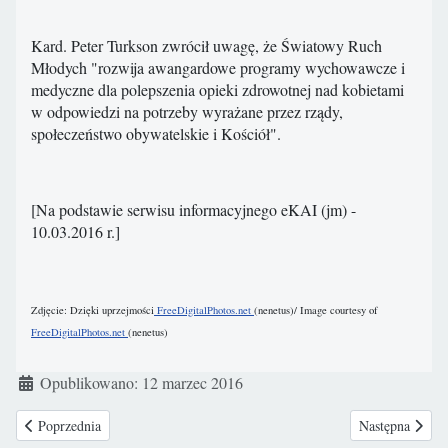
Kard. Peter Turkson zwrócił uwagę, że Światowy Ruch
Młodych "rozwija awangardowe programy wychowawcze i
medyczne dla polepszenia opieki zdrowotnej nad kobietami
w odpowiedzi na potrzeby wyrażane przez rządy,
społeczeństwo obywatelskie i Kościół".
[Na podstawie serwisu informacyjnego eKAI (jm) -
10.03.2016 r.]
Zdjęcie: Dzięki uprzejmości
FreeDigitalPhotos.net
(nenetus)/ Image courtesy of
FreeDigitalPhotos.net
(nenetus)
Szczegóły
Opublikowano: 12 marzec 2016
Poprzednia strona: Peru: Wielki Marsz dla Życia
Następna strona
Poprzednia
Następna