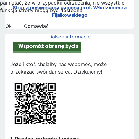
pamiętać, że w przypadku odrzucenia, nie wszystkie
Strona poświęcona pamięci prof. Włodzimierza
funkcje strony mogą być dostępne.
Fijałkowskiego
Ok
Odmawiać
Dalsze informacje
Jeżeli ktoś chciałby nas wspomóc, może
przekazać swój dar serca. Dziękujemy!
1. Przelew na konto fundacji: