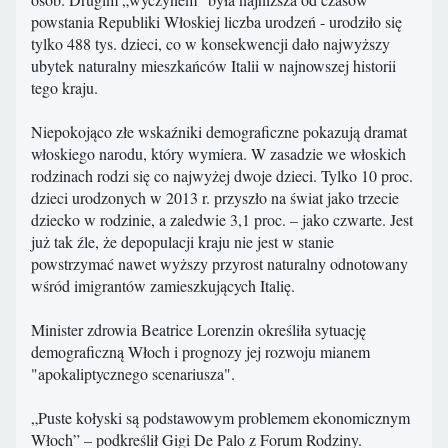
powstania Republiki Włoskiej liczba urodzeń - urodziło się
tylko 488 tys. dzieci, co w konsekwencji dało najwyższy
ubytek naturalny mieszkańców Italii w najnowszej historii
tego kraju.
Niepokojąco złe wskaźniki demograficzne pokazują dramat
włoskiego narodu, który wymiera. W zasadzie we włoskich
rodzinach rodzi się co najwyżej dwoje dzieci. Tylko 10 proc.
dzieci urodzonych w 2013 r. przyszło na świat jako trzecie
dziecko w rodzinie, a zaledwie 3,1 proc. – jako czwarte. Jest
już tak źle, że depopulacji kraju nie jest w stanie
powstrzymać nawet wyższy przyrost naturalny odnotowany
wśród imigrantów zamieszkujących Italię.
Minister zdrowia Beatrice Lorenzin określiła sytuację
demograficzną Włoch i prognozy jej rozwoju mianem
"apokaliptycznego scenariusza".
„Puste kołyski są podstawowym problemem ekonomicznym
Włoch” – podkreślił Gigi De Palo z Forum Rodziny.