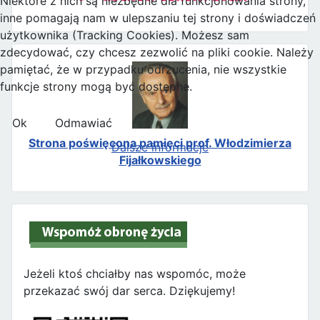
Niektóre z nich są niezbędne dla funkcjonowania strony,
inne pomagają nam w ulepszaniu tej strony i doświadczeń
użytkownika (Tracking Cookies). Możesz sam
zdecydować, czy chcesz zezwolić na pliki cookie. Należy
pamiętać, że w przypadku odrzucenia, nie wszystkie
funkcje strony mogą być dostępne.
Ok
Odmawiać
Strona poświęcona pamięci prof. Włodzimierza
Dalsze informacje
Fijałkowskiego
Jeżeli ktoś chciałby nas wspomóc, może
przekazać swój dar serca. Dziękujemy!