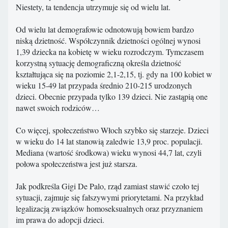
Niestety, ta tendencja utrzymuje się od wielu lat.
Od wielu lat demografowie odnotowują bowiem bardzo
niską dzietność. Współczynnik dzietności ogólnej wynosi
1,39 dziecka na kobietę w wieku rozrodczym. Tymczasem
korzystną sytuację demograficzną określa dzietność
kształtująca się na poziomie 2,1-2,15, tj. gdy na 100 kobiet w
wieku 15-49 lat przypada średnio 210-215 urodzonych
dzieci. Obecnie przypada tylko 139 dzieci. Nie zastąpią one
nawet swoich rodziców…
Co więcej, społeczeństwo Włoch szybko się starzeje. Dzieci
w wieku do 14 lat stanowią zaledwie 13,9 proc. populacji.
Mediana (wartość środkowa) wieku wynosi 44,7 lat, czyli
połowa społeczeństwa jest już starsza.
Jak podkreśla Gigi De Palo, rząd zamiast stawić czoło tej
sytuacji, zajmuje się fałszywymi priorytetami. Na przykład
legalizacją związków homoseksualnych oraz przyznaniem
im prawa do adopcji dzieci.