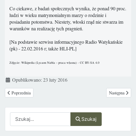
Co ciekawe, z badań społecznych wynika, że ponad 90 proc.
ludzi w wieku matrymonialnym marzy o rodzinie i
posiadaniu potomstwa. Niestety, włoski rząd nie stwarza im
warunków na realizację tych pragnień.
[Na podstawie serwisu informacyjnego Radio Watykańskie
(pk) - 22.02.2016 r; także HLI-PL]
Zdjęcie: Wikipedia (Lycaon Nabla – praca własna) - CC BY-SA 4.0
Szczegóły
Opublikowano: 23 luty 2016
Poprzednia strona: Nie będzie homo-adopcji
Następna strona
Poprzednia
Następna
Szukaj
Szukaj