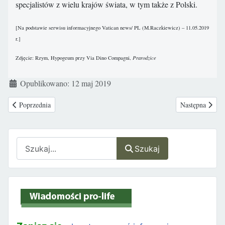
specjalistów z wielu krajów świata, w tym także z Polski.
[Na podstawie serwisu informacyjnego Vatican news/ PL (M.Raczkiewicz) – 11.05.2019
r.]
Zdjęcie: Rzym, Hypogeum przy Via Dino Compagni,
Prarodzice
Szczegóły
Opublikowano: 12 maj 2019
Poprzednia strona: Coraz trudniej o szansę na życie! Diagnostyka preim
Następna stron
Poprzednia
Następna
Szukaj
Szukaj