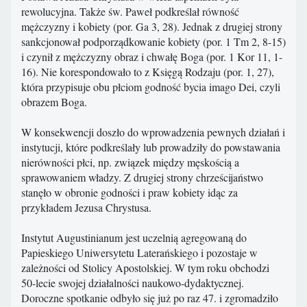
rewolucyjna. Także św. Paweł podkreślał równość
mężczyzny i kobiety (por. Ga 3, 28). Jednak z drugiej strony
sankcjonował podporządkowanie kobiety (por. 1 Tm 2, 8-15)
i czynił z mężczyzny obraz i chwałę Boga (por. 1 Kor 11, 1-
16). Nie korespondowało to z Księgą Rodzaju (por. 1, 27),
która przypisuje obu płciom godność bycia imago Dei, czyli
obrazem Boga.
W konsekwencji doszło do wprowadzenia pewnych działań i
instytucji, które podkreślały lub prowadziły do powstawania
nierówności płci, np. związek między męskością a
sprawowaniem władzy. Z drugiej strony chrześcijaństwo
stanęło w obronie godności i praw kobiety idąc za
przykładem Jezusa Chrystusa.
Instytut Augustinianum jest uczelnią agregowaną do
Papieskiego Uniwersytetu Laterańskiego i pozostaje w
zależności od Stolicy Apostolskiej. W tym roku obchodzi
50-lecie swojej działalności naukowo-dydaktycznej.
Doroczne spotkanie odbyło się już po raz 47. i zgromadziło