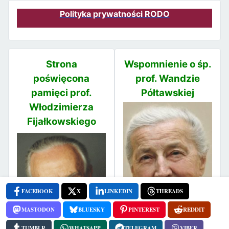
Polityka prywatności RODO
Strona
Wspomnienie o śp.
poświęcona
prof. Wandzie
pamięci prof.
Półtawskiej
Włodzimierza
Fijałkowskiego
FACEBOOK
X
LINKEDIN
THREADS
MASTODON
BLUESKY
PINTEREST
REDDIT
TUMBLR
WHATSAPP
TELEGRAM
VIBER