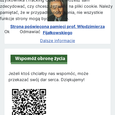
użytkownika (Tracking Cookies). Możesz sam
zdecydować, czy chcesz zezwolić na pliki cookie. Należy
pamiętać, że w przypadku odrzucenia, nie wszystkie
funkcje strony mogą być dostępne.
Strona poświęcona pamięci prof. Włodzimierza
Ok
Odmawiać
Fijałkowskiego
Dalsze informacje
Jeżeli ktoś chciałby nas wspomóc, może
przekazać swój dar serca. Dziękujemy!