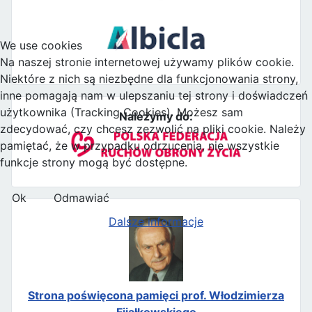
We use cookies
Na naszej stronie internetowej używamy plików cookie.
Niektóre z nich są niezbędne dla funkcjonowania strony,
inne pomagają nam w ulepszaniu tej strony i doświadczeń
użytkownika (Tracking Cookies). Możesz sam
Należymy do:
zdecydować, czy chcesz zezwolić na pliki cookie. Należy
pamiętać, że w przypadku odrzucenia, nie wszystkie
funkcje strony mogą być dostępne.
Ok
Odmawiać
Dalsze informacje
Strona poświęcona pamięci prof. Włodzimierza