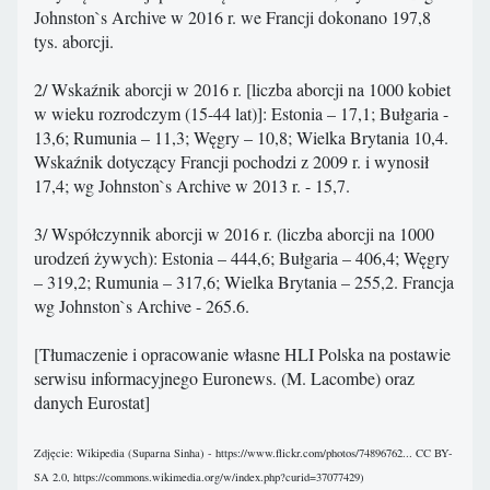
Johnston`s Archive w 2016 r. we Francji dokonano 197,8
tys. aborcji.
2/ Wskaźnik aborcji w 2016 r. [liczba aborcji na 1000 kobiet
w wieku rozrodczym (15-44 lat)]: Estonia – 17,1; Bułgaria -
13,6; Rumunia – 11,3; Węgry – 10,8; Wielka Brytania 10,4.
Wskaźnik dotyczący Francji pochodzi z 2009 r. i wynosił
17,4; wg Johnston`s Archive w 2013 r. - 15,7.
3/ Współczynnik aborcji w 2016 r. (liczba aborcji na 1000
urodzeń żywych): Estonia – 444,6; Bułgaria – 406,4; Węgry
– 319,2; Rumunia – 317,6; Wielka Brytania – 255,2. Francja
wg Johnston`s Archive - 265.6.
[Tłumaczenie i opracowanie własne HLI Polska na postawie
serwisu informacyjnego Euronews. (M. Lacombe) oraz
danych Eurostat]
Zdjęcie: Wikipedia (Suparna Sinha) - https://www.flickr.com/photos/74896762... CC BY-
SA 2.0, https://commons.wikimedia.org/w/index.php?curid=37077429)