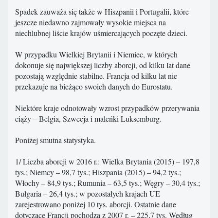
Spadek zauważa się także w Hiszpanii i Portugalii, które
jeszcze niedawno zajmowały wysokie miejsca na
niechlubnej liście krajów uśmiercających poczęte dzieci.
W przypadku Wielkiej Brytanii i Niemiec, w których
dokonuje się największej liczby aborcji, od kilku lat dane
pozostają względnie stabilne. Francja od kilku lat nie
przekazuje na bieżąco swoich danych do Eurostatu.
Niektóre kraje odnotowały wzrost przypadków przerywania
ciąży – Belgia, Szwecja i maleńki Luksemburg.
Poniżej smutna statystyka.
1/ Liczba aborcji w 2016 r.: Wielka Brytania (2015) – 197,8
tys.; Niemcy – 98,7 tys.; Hiszpania (2015) – 94,2 tys.;
Włochy – 84,9 tys.; Rumunia – 63,5 tys.; Węgry – 30,4 tys.;
Bułgaria – 26,4 tys.; w pozostałych krajach UE
zarejestrowano poniżej 10 tys. aborcji. Ostatnie dane
dotyczące Francji pochodzą z 2007 r. – 225,7 tys. Według