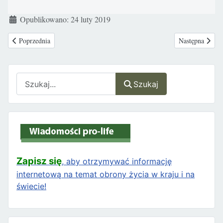
Szczegóły
Opublikowano: 24 luty 2019
Poprzednia strona: Włosi nie chcą mieć dzieci
Następna strona
Poprzednia
Następna
Szukaj
Szukaj
Zapisz się
, aby otrzymywać informację
internetową na temat obrony życia w kraju i na
świecie!