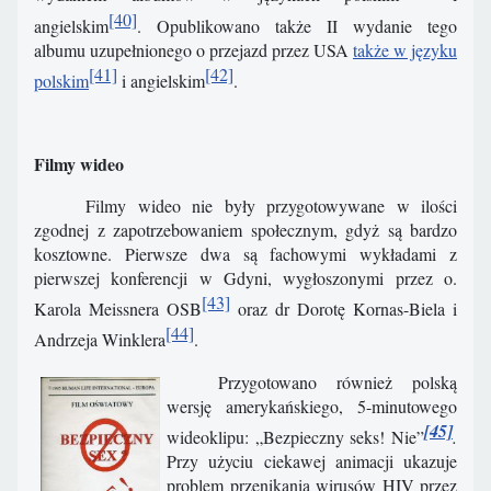
[40]
angielskim
. Opublikowano także II wydanie tego
albumu uzupełnionego o przejazd przez USA
także w języku
[41]
[42]
polskim
i angielskim
.
Filmy wideo
Filmy wideo nie były przygotowywane w ilości
zgodnej z zapotrzebowaniem społecznym, gdyż są bardzo
kosztowne. Pierwsze dwa są fachowymi wykładami z
pierwszej konferencji w Gdyni, wygłoszonymi przez o.
[43]
Karola Meissnera OSB
oraz dr Dorotę Kornas-Biela i
[44]
Andrzeja Winklera
.
Przygotowano również polską
wersję amerykańskiego, 5-minutowego
[45]
wideoklipu: „Bezpieczny seks! Nie”
.
Przy użyciu ciekawej animacji ukazuje
problem przenikania wirusów HIV przez