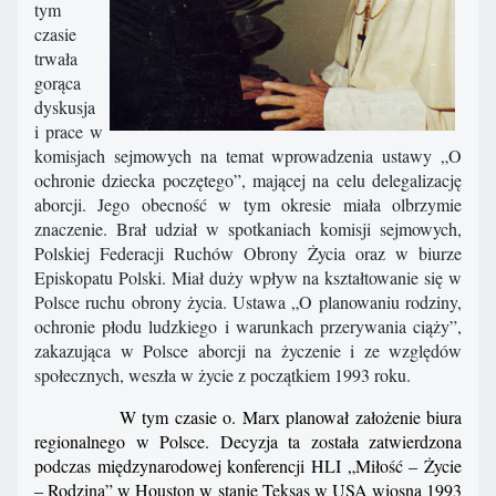
tym
czasie
trwała
gorąca
dyskusja
i prace w
komisjach sejmowych na temat wprowadzenia ustawy „O
ochronie dziecka poczętego”, mającej na celu delegalizację
aborcji. Jego obecność w tym okresie miała olbrzymie
znaczenie. Brał udział w spotkaniach komisji sejmowych,
Polskiej Federacji Ruchów Obrony Życia oraz w biurze
Episkopatu Polski. Miał duży wpływ na kształtowanie się w
Polsce ruchu obrony życia. Ustawa „O planowaniu rodziny,
ochronie płodu ludzkiego i warunkach przerywania ciąży”,
zakazująca w Polsce aborcji na życzenie i ze względów
społecznych, weszła w życie z początkiem 1993 roku.
W tym czasie o. Marx planował założenie biura
regionalnego w Polsce. Decyzja ta została zatwierdzona
podczas międzynarodowej konferencji HLI „Miłość – Życie
– Rodzina” w Houston w stanie Teksas w USA wiosną 1993