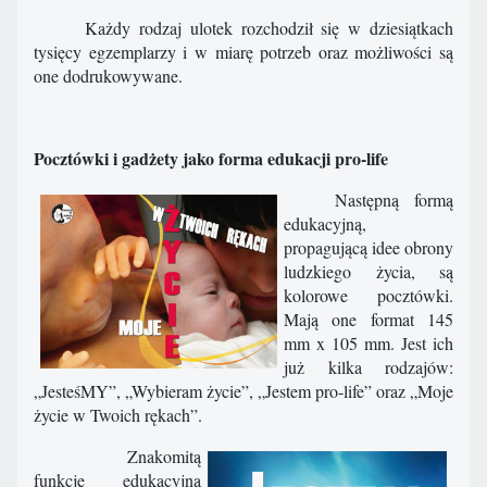
Każdy rodzaj ulotek rozchodził się w dziesiątkach
tysięcy egzemplarzy i w miarę potrzeb oraz możliwości są
one dodrukowywane.
Pocztówki i gadżety jako forma edukacji pro-life
Następną formą
edukacyjną,
propagującą idee obrony
ludzkiego życia, są
kolorowe pocztówki.
Mają one format 145
mm x 105 mm. Jest ich
już kilka rodzajów:
„JesteśMY”, „Wybieram życie”, „Jestem pro-life” oraz „Moje
życie w Twoich rękach”.
Znakomitą
funkcję edukacyjną