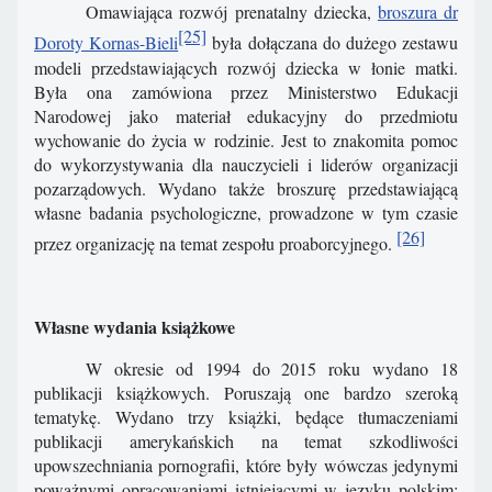
Omawiająca rozwój prenatalny dziecka,
broszura dr
[25]
Doroty Kornas-Bieli
była dołączana do dużego zestawu
modeli przedstawiających rozwój dziecka w łonie matki.
Była ona zamówiona przez Ministerstwo Edukacji
Narodowej jako materiał edukacyjny do przedmiotu
wychowanie do życia w rodzinie. Jest to znakomita pomoc
do wykorzystywania dla nauczycieli i liderów organizacji
pozarządowych. Wydano także broszurę przedstawiającą
własne badania psychologiczne, prowadzone w tym czasie
[26]
przez organizację na temat zespołu proaborcyjnego.
Własne wydania książkowe
W okresie od 1994 do 2015 roku wydano 18
publikacji książkowych. Poruszają one bardzo szeroką
tematykę. Wydano trzy książki, będące tłumaczeniami
publikacji amerykańskich na temat szkodliwości
upowszechniania pornografii, które były wówczas jedynymi
poważnymi opracowaniami istniejącymi w języku polskim: