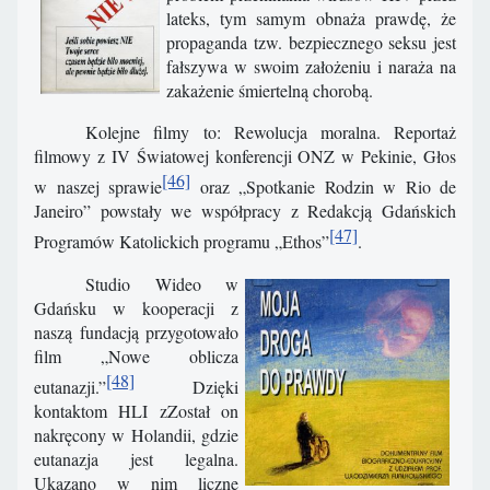
lateks, tym samym obnaża prawdę, że
propaganda tzw. bezpiecznego seksu jest
fałszywa w swoim założeniu i naraża na
zakażenie śmiertelną chorobą.
Kolejne filmy to: Rewolucja moralna. Reportaż
filmowy z IV Światowej konferencji ONZ w Pekinie, Głos
[46]
w naszej sprawie
oraz „Spotkanie Rodzin w Rio de
Janeiro” powstały we współpracy z Redakcją Gdańskich
[47]
Programów Katolickich programu „Ethos”
.
Studio Wideo w
Gdańsku w kooperacji z
naszą fundacją przygotowało
film „Nowe oblicza
[48]
eutanazji.”
Dzięki
kontaktom HLI zZostał on
nakręcony w Holandii, gdzie
eutanazja jest legalna.
Ukazano w nim liczne