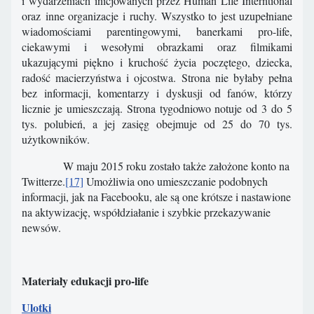
i wydarzeniach inicjowanych przez Human Life Interntional
oraz inne organizacje i ruchy. Wszystko to jest uzupełniane
wiadomościami parentingowymi, banerkami pro-life,
ciekawymi i wesołymi obrazkami oraz filmikami
ukazującymi piękno i kruchość życia poczętego, dziecka,
radość macierzyństwa i ojcostwa. Strona nie byłaby pełna
bez informacji, komentarzy i dyskusji od fanów, którzy
licznie je umieszczają. Strona tygodniowo notuje od 3 do 5
tys. polubień, a jej zasięg obejmuje od 25 do 70 tys.
użytkowników.
W maju 2015 roku zostało także założone konto na
Twitterze.
[17]
Umożliwia ono umieszczanie podobnych
informacji, jak na Facebooku, ale są one krótsze i nastawione
na aktywizację, współdziałanie i szybkie przekazywanie
newsów.
Materiały edukacji pro-life
Ulotki