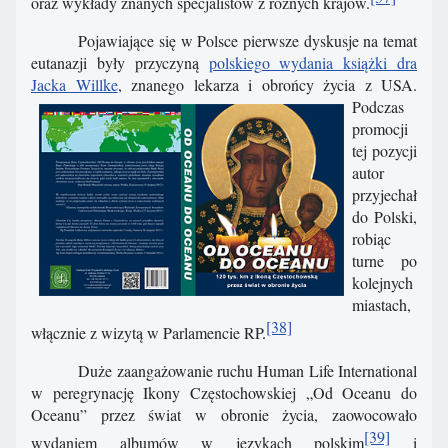
oraz wykłady znanych specjalistów z różnych krajów.
Pojawiające się w Polsce pierwsze dyskusje na temat
eutanazji były przyczyną
polskiego wydania książki dra
Jacka Willke
, znanego lekarza i obrońcy życia z USA.
Podczas
promocji
tej pozycji
autor
przyjechał
do Polski,
robiąc
turne po
kolejnych
miastach,
[38]
włącznie z wizytą w Parlamencie RP
.
Duże zaangażowanie ruchu Human Life International
w peregrynację Ikony Częstochowskiej „Od Oceanu do
Oceanu” przez świat w obronie życia, zaowocowało
[39]
wydaniem albumów w językach polskim
i