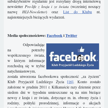
subskrybentów regularnie jest rozsyłany drogą internetową
newsletter
Pro-life z kraju i ze świata
(wcześniej noszący
nazwę
HLI-Newsletter
) oraz
List do Klubu
nt.
najistotniejszych bieżących wydarzeń.
Media społecznościowe:
Facebook
i
Twitter
Odpowiadając
na potrzeby
współczesnego świata,
w którym informacje
rozchodzą się w trybie
natychmiastowym,
została utworzona facebookowa społeczność „za życiem”
Klub Przyjaciół Ludzkiego Życia
[16]
. Konto zostało
założone w grudniu 2011 r. Kilkanaście razy dziennie przez
siedem dni w tygodniu umieszczane są na nim bieżące
newsy z kraju i ze świata, dotyczące m. in. obrony życia i
rodziny, polityki prorodzinnej, informacje o akcjach