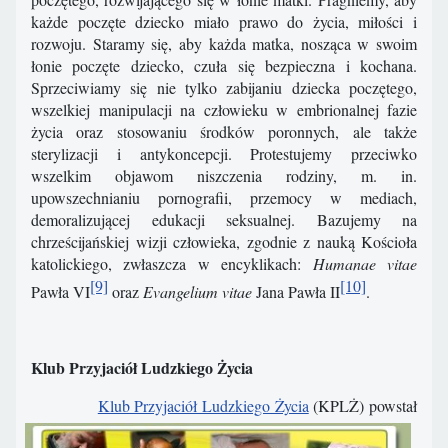
każde poczęte dziecko miało prawo do życia, miłości i
rozwoju. Staramy się, aby każda matka, nosząca w swoim
łonie poczęte dziecko, czuła się bezpieczna i kochana.
Sprzeciwiamy się nie tylko zabijaniu dziecka poczętego,
wszelkiej manipulacji na człowieku w embrionalnej fazie
życia oraz stosowaniu środków poronnych, ale także
sterylizacji i antykoncepcji. Protestujemy przeciwko
wszelkim objawom niszczenia rodziny, m. in.
upowszechnianiu pornografii, przemocy w mediach,
demoralizującej edukacji seksualnej. Bazujemy na
chrześcijańskiej wizji człowieka, zgodnie z nauką Kościoła
katolickiego, zwłaszcza w encyklikach:
Humanae vitae
[9]
[10]
Pawła VI
oraz
Evangelium vitae
Jana Pawła II
.
Klub Przyjaciół Ludzkiego Życia
Klub Przyjaciół Ludzkiego Życia
(KPLŻ) powstał