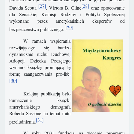
[27]
[28]
Davida Scotta
, Victora B. Cline
oraz opracowanie
dla Senackiej Komisji Rodziny i Polityki Społecznej
wykonane przez amerykańskich ekspertów od
[29]
bezpieczeństwa publicznego.
W ramach wspierania
rozwijającego się bardzo
dynamicznie ruchu Duchowej
Adopcji Dziecka Poczętego
wydano książkę promującą tę
formę zaangażowania pro-life.
[30]
Kolejną publikacją było
tłumaczenie książki
amerykańskiego demografa
Roberta Sassone na temat mitu
[31]
przeludnienia.
W roku 2001 fundacja na zlecenie programu