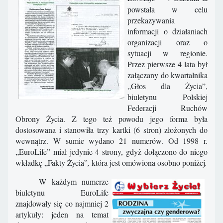
powstała w celu
przekazywania
informacji o działaniach
organizacji oraz o
sytuacji w regionie.
Przez pierwsze 4 lata był
załączany do kwartalnika
„Głos dla Życia”,
biuletynu Polskiej
Federacji Ruchów
Obrony Życia. Z tego też powodu jego forma była
dostosowana i stanowiła trzy kartki (6 stron) złożonych do
wewnątrz. W sumie wydano 21 numerów. Od 1998 r.
„EuroLife” miał jedynie 4 strony, gdyż dołączono do niego
wkładkę „Fakty Życia”
,
która jest omówiona osobno poniżej
.
W każdym numerze
biuletynu EuroLife
znajdowały się co najmniej 2
artykuły: jeden na temat