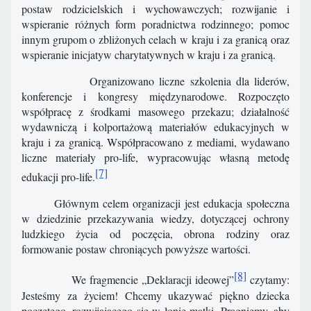
postaw rodzicielskich i wychowawczych; rozwijanie i
wspieranie różnych form poradnictwa rodzinnego; pomoc
innym grupom o zbliżonych celach w kraju i za granicą oraz
wspieranie inicjatyw charytatywnych w kraju i za granicą.
Organizowano liczne szkolenia dla liderów,
konferencje i kongresy międzynarodowe. Rozpoczęto
współpracę z środkami masowego przekazu; działalność
wydawniczą i kolportażową materiałów edukacyjnych w
kraju i za granicą. Współpracowano z mediami, wydawano
liczne materiały pro-life, wypracowując własną metodę
[7]
edukacji pro-life.
Głównym celem organizacji jest edukacja społeczna
w dziedzinie przekazywania wiedzy, dotyczącej ochrony
ludzkiego życia od poczęcia, obrona rodziny oraz
formowanie postaw chroniących powyższe wartości.
[8]
We fragmencie „Deklaracji ideowej”
czytamy:
Jesteśmy za życiem! Chcemy ukazywać piękno dziecka
poczętego, rozwijającego się w łonie matki. Pragniemy, aby