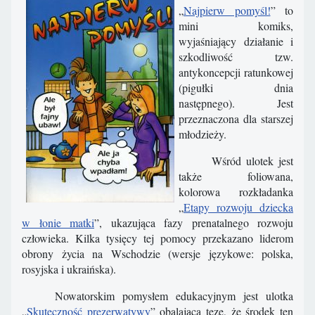
„
Najpierw pomyśl!
” to
mini komiks,
wyjaśniający działanie i
szkodliwość tzw.
antykoncepcji ratunkowej
(pigułki dnia
następnego). Jest
przeznaczona dla starszej
młodzieży.
Wśród ulotek jest
także foliowana,
kolorowa rozkładanka
„
Etapy rozwoju dziecka
w łonie matki
”, ukazująca fazy prenatalnego rozwoju
człowieka. Kilka tysięcy tej pomocy przekazano liderom
obrony życia na Wschodzie (wersje językowe: polska,
rosyjska i ukraińska).
Nowatorskim pomysłem edukacyjnym jest ulotka
„
Skuteczność prezerwatywy
” obalająca tezę, że środek ten