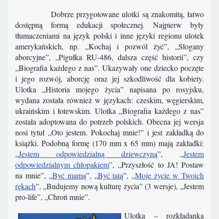
Dobrze przygotowane ulotki są znakomitą, łatwo
dostępną formą edukacji społecznej. Najpierw były
tłumaczeniami na język polski i inne języki regionu ulotek
amerykańskich, np. „Kochaj i pozwól żyć”, „Slogany
aborcyjne”, „Pigułka RU-486, dalsza część historii”, czy
„Biografia każdego z nas”. Ukazywały one dziecko poczęte
i jego rozwój, aborcję oraz jej szkodliwość dla kobiety.
Ulotka „Historia mojego życia” napisana po rosyjsku,
wydana została również w językach: czeskim, węgierskim,
ukraińskim i łotewskim. Ulotka „Biografia każdego z nas”
została adoptowana do potrzeb polskich. Obecna jej wersja
nosi tytuł „Oto jestem. Pokochaj mnie!” i jest zakładką do
książki. Podobną formę (170 mm x 65 mm) mają zakładki:
„
Jestem odpowiedzialną dziewczyną
”, „
Jestem
odpowiedzialnym chłopakiem
”, „Przyszłość to JA! Postaw
na mnie”, „
Być mamą
”, „
Być tatą
”, „
Moje życie w Twoich
rękach
”, „Budujemy nową kulturę życia” (3 wersje), „Jestem
pro-life”, „Chroń mnie”.
Ulotka – rozkładanka