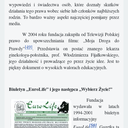
wypowiedzi i świadectwa osób, które doznały skutków
działania tego prawa wobec siebie lub członków najbliższych
rodzin. To bardzo ważny aspekt najczęściej pomijany przez
media.
W 2004 roku fundacja zakupiła od Telewizji Polskiej
prawo do upowszechniania filmu: „Moja Droga do
[49]
Prawdy”
. Przedstawia on postać znanego lekarza
ginekologa-położnika, prof. Włodzimierza Fijałkowskiego,
jego działalność i prowadzące go przez życie idee. Jest to
piękny dokument o wysokich walorach edukacyjnych.
Biuletyn „EuroLife
” i jego następca „Wybierz Życie!”
Fundacja
wydawała w latach
1994-2001 biuletyn
informacyjny
[50]
EuroLife
.
Gazetka ta