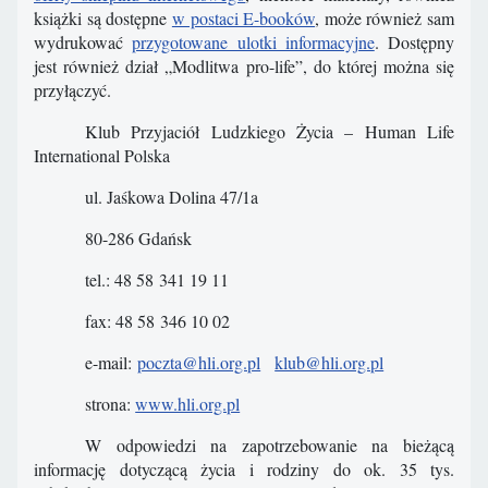
książki są dostępne
w postaci E-booków
, może również sam
wydrukować
przygotowane ulotki informacyjne
. Dostępny
jest również dział „Modlitwa pro-life”, do której można się
przyłączyć.
Klub Przyjaciół Ludzkiego Życia – Human Life
International Polska
ul. Jaśkowa Dolina 47/1a
80-286 Gdańsk
tel.: 48 58 341 19 11
fax: 48 58 346 10 02
e-mail:
poczta@hli.org.pl
klub@hli.org.pl
strona:
www.hli.org.pl
W odpowiedzi na zapotrzebowanie na bieżącą
informację dotyczącą życia i rodziny do ok. 35 tys.