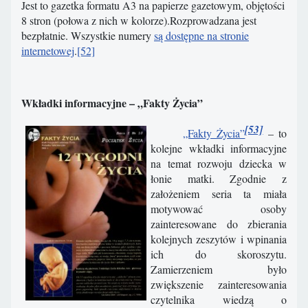
Jest to gazetka formatu A3 na papierze gazetowym, objętości
8 stron (połowa z nich w kolorze).Rozprowadzana jest
bezpłatnie. Wszystkie numery
są dostępne na stronie
internetowej
.
[52]
Wkładki informacyjne – „Fakty Życia
”
[53]
„Fakty Życia”
– to
kolejne wkładki informacyjne
na temat rozwoju dziecka w
łonie matki. Zgodnie z
założeniem seria ta miała
motywować osoby
zainteresowane do zbierania
kolejnych zeszytów i wpinania
ich do skoroszytu.
Zamierzeniem było
zwiększenie zainteresowania
czytelnika wiedzą o