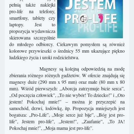
pełnią także naklejki
pro-life na telefony,
smartfony, tablety czy
laptopy. Jest to
propozycja wydawnicza
skierowana szczególnie
do młodego odbiorcy. Ciekawym pomysłem są również
kolorowe przywieszki o średnicy 55 mm ukazujące piękno
ludzkiego życia i uroki rodzicielstwa.
Magnesy są kolejną odpowiedzią na modę
zbierania różnego różnych gadżetów. W ofercie znajdują się
magnesy duże (290 mm x 95 mm) oraz małe (80 mm x 80
mm). Wśród pierwszych: „Aborcja zatrzymuje bicie serca”,
„Od poczęcia człowiek”, „To nie wybór! To dziecko!” i „Oto
jestem! Pokochaj mnie!” – można je przyczepić na
samochód, drzwi, lodówkę, itp. Propozycja mniejszych jest
bogatsza: „Pro-Life”, „Moje serce już bije”, „Bóg jest pro-
life”, Jestem pro-life”, „Jestem!”, „Zaufanie”, „To JA!
Pokochaj mnie!”, „Moja mama jest pro-life”.