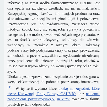
informacją na temat środka farmaceutycznego ellaOne. Jest
ona oparta na rzetelnych źródłach, m. in. na materiałach
Europejskiej Agencji Leków, informacjach producenta oraz
skonsultowana ze specjalistami ginekologii i położnictwa.
Przeznaczona jest do rozdawnictwa, zwłaszcza wśród
młodych kobiet, które nie zdają sobie sprawy z poważnych
następstw, jakie może spowodować zażycie tego preparatu. A
jest to środek embriotoksyczny, szkodliwy dla zdrowia,
wchodzący w interakcje z różnymi lekami, zakazany
podczas ciąży lub podejrzenia ciąży oraz przy prowadzeniu
samochodu, a przede wszystkim zdecydowanie niezalecany
przez producenta dla dziewcząt poniżej 18. roku, chociaż w
Polsce został wprowadzony do wolnej sprzedaży od 15 roku
życia.
Ulotka ta jest rozprowadzana bezpłatnie oraz jest dostępna w
wersji elektronicznej do pobrania przez stronę internetową.
[19]
W tej serii wydano takze
ulotkę nt. zagrożeń, które
niesie Konwencją Rady Europy CAHVIO
oraz
na temat
zapłodnienia pozaustrojowego „in vitro”
również w formie
prostych pytań i odpowiedzi.