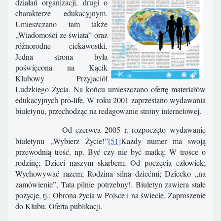
działań organizacji, drugi o
charakterze edukacyjnym.
Umieszczano tam także
„Wiadomości ze świata” oraz
różnorodne ciekawostki.
Jedna strona była
poświęcona na Kącik
Klubowy Przyjaciół
Ludzkiego Życia. Na końcu umieszczano ofertę materiałów
edukacyjnych pro-life. W roku 2001 zaprzestano wydawania
biuletynu, przechodząc na redagowanie strony internetowej.
Od czerwca 2005 r. rozpoczęto wydawanie
biuletynu „Wybierz Życie!”
[51]
Każdy numer ma swoją
przewodnią treść, np. Być czy nie być matką; W trosce o
rodzinę; Dzieci naszym skarbem; Od poczęcia człowiek;
Wychowywać razem; Rodzina silna dziećmi; Dziecko „na
zamówienie”, Tata pilnie potrzebny!. Biuletyn zawiera stałe
pozycje, tj.: Obrona życia w Polsce i na świecie, Zaproszenie
do Klubu, Oferta publikacji.