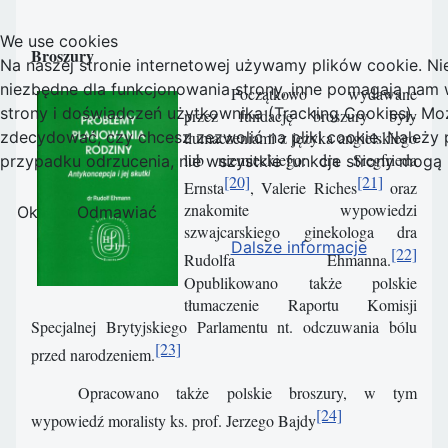
We use cookies
Broszury
Na naszej stronie internetowej używamy plików cookie. Nie
niezbędne dla funkcjonowania strony, inne pomagają nam w
Początkowo wydawane
strony i doświadczeń użytkownika (Tracking Cookies). M
przez fundację broszury były
tłumaczeniami z języka angielskiego
zdecydować, czy chcesz zezwolić na pliki cookie. Należy 
lub niemieckiego: dra Siegfrieda
przypadku odrzucenia, nie wszystkie funkcje strony mogą
[20]
[21]
Ernsta
, Valerie Riches
oraz
znakomite wypowiedzi
Ok
Odmawiać
szwajcarskiego ginekologa dra
Dalsze informacje
[22]
Rudolfa Ehmanna.
Opublikowano także polskie
tłumaczenie Raportu Komisji
Specjalnej Brytyjskiego Parlamentu nt. odczuwania bólu
[23]
przed narodzeniem.
Opracowano także polskie broszury, w tym
[24]
wypowiedź moralisty ks. prof. Jerzego Bajdy