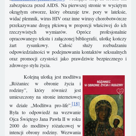
zabezpiecza przed AIDS. Na pierwszej stronie w wyciętym
okrągłym otworze, który obrazuje tzw. pory w lateksie,
widać plemnik, wirus HIV oraz inne wirusy chorobotwórcze
przekazywane drogą płciową w proporcji właściwej do ich
rzeczywistych wymiarów. Oprócz profesjonalnie
opracowanego tekstu i załączonej bibliografii, ulotkę kończy
żart rysunkowy. Całość służy rozbudzaniu
odpowiedzialności w podejmowaniu kontaktów seksualnych
oraz promocji czystości jako prawdziwie bezpiecznego i
zdrowego stylu życia.
Kolejną ulotką jest modlitwa
„Różaniec w obronie życia i
rodziny”, który również jest
umieszczony na stronie internetowej
[18]
w dziale „Modlitwa pro-life”.
.
Była to odpowiedź na wezwanie
Ojca Świętego Jana Pawła II w roku
2000 do modlitwy różańcowej w
intencji obrony rodziny. Wezwania