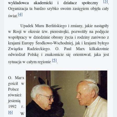
[3]
wykładowca akademicki i działacz społeczny
.
Organizacja ta bardzo szybko swoim zasięgiem objęła cały
[4]
świat.
Upadek Muru Berlińskiego i zmiany, jakie nastąpiły
w Rosji w okresie tzw. pierestrojki, pozwoliły na podjęcie
współpracy w dziedzinie obrony życia i rodziny zarówno z
krajami Europy Środkowo-Wschodniej, jak i krajami byłego
Związku Radzieckiego. О. Рaul Marx kilkakrotnie
odwiedzał Polskę i znakomicie się orientował, jaka jest
[5]
sytuacja w całym regionie
.
O. Магх
gościł w
Polsce
również
jesienią
1992 г.
[6]
W