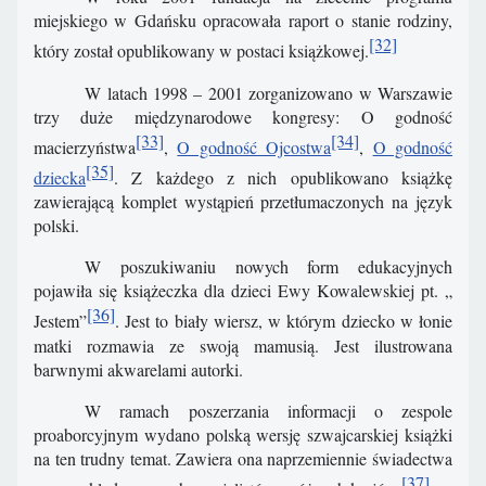
miejskiego w Gdańsku opracowała raport o stanie rodziny,
[32]
który został opublikowany w postaci książkowej.
W latach 1998 – 2001 zorganizowano w Warszawie
trzy duże międzynarodowe kongresy: O godność
[33]
[34]
macierzyństwa
,
O godność Ojcostwa
,
O godność
[35]
dziecka
. Z każdego z nich opublikowano książkę
zawierającą komplet wystąpień przetłumaczonych na język
polski.
W poszukiwaniu nowych form edukacyjnych
pojawiła się książeczka dla dzieci Ewy Kowalewskiej pt. „
[36]
Jestem”
. Jest to biały wiersz, w którym dziecko w łonie
matki rozmawia ze swoją mamusią. Jest ilustrowana
barwnymi akwarelami autorki.
W ramach poszerzania informacji o zespole
proaborcyjnym wydano polską wersję szwajcarskiej książki
na ten trudny temat. Zawiera ona naprzemiennie świadectwa
[37]