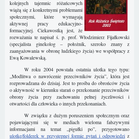
kolejnych tajemnic różańcowych
wiążą się z konkretnymi problemami
społecznymi, które wymagają
aktywnej pracy edukacyjno-
formacyjnej. Ciekawostką jest, że
rozważania te napisał ś. p. prof. Włodzimierz Fijałkowski
(specjalista ginekolog – położnik, szeroko znany z
zaangażowania w obronę ludzkiego życia) we współpracy z
Ewą Kowalewską.
W roku 2004 powstała ostatnia ulotka tego typu:
„Modlitwa o nawrócenie przeciwników życia”, która jest
rozprowadzana do dzisiaj. Jest to prośba do obrońców życia
o aktywność w kierunku starań o przekonanie przeciwników
obrony życia przy zachowaniu pełnej życzliwości i
otwartości dla człowieka o innych przekonaniach.
W związku z dużym poruszeniem społecznym oraz
pojawiającymi się w mediach wieloma fałszywymi
informacjami na temat „pigułki po”, przygotowano
ulotkę/folderek w przystępnej formie pytań i odpowiedzi
z