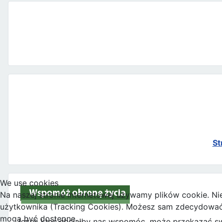
St
We use cookies
Na naszej stronie internetowej używamy plików cookie. Ni
użytkownika (Tracking Cookies). Możesz sam zdecydować, c
mogą być dostępne.
Jeżeli ktoś chciałby nas wspomóc, może przekazać sw