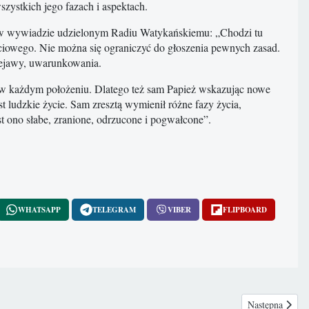
zystkich jego fazach i aspektach.
ł w wywiadzie udzielonym Radiu Watykańskiemu: „Chodzi tu
ściowego. Nie można się ograniczyć do głoszenia pewnych zasad.
rzejawy, uwarunkowania.
i w każdym położeniu. Dlatego też sam Papież wskazując nowe
st ludzkie życie. Sam zresztą wymienił różne fazy życia,
t ono słabe, zranione, odrzucone i pogwałcone”.
WHATSAPP
TELEGRAM
VIBER
FLIPBOARD
Następna strona
Następna