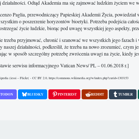
ej działalności. Odtąd Akademia ma się zajmować ludzkim życiem we ws
enzo Paglia, przewodniczący Papieskiej Akademii Życia, powiedzia
szystkim o poszerzenie horyzontów bioetyki. Potrzeba podejścia cało
ostrzegać życie ludzkie, biorąc pod uwagę wszystkiej jego aspekty, p
ie trzeba przyjmować, chronić i szanować we wszystkich jego fazach 
y naszej działalności, podkreślił, że trzeba na nowo zrozumieć, czym je
ając w sposób szczególny potrzebę zwrócenia uwagi na życie, kiedy jes
tawie serwisu informacyjnego Vatican News/ PL – 01.06.2018 r.]
ipedia (iessi – Flickr( - CC BY 2.0, https://commons.wikimedia.org/w/index.php?curid=1303153
STODON
BLUESKY
PINTEREST
REDDIT
TUMBLR
 doszła do skutku