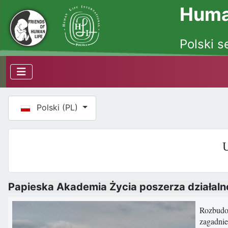
Human
Polski s
Wybierz swój język
Polski (PL)
U
Papieska Akademia Życia poszerza działaln
Rozbudow
zagadnie