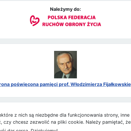
Należymy do:
rona poświęcona pamięci prof. Włodzimierza Fijałkowski
ektóre z nich są niezbędne dla funkcjonowania strony, inn
zy chcesz zezwolić na pliki cookie. Należy pamiętać, że 
ój dar serca. Dziękujemy!