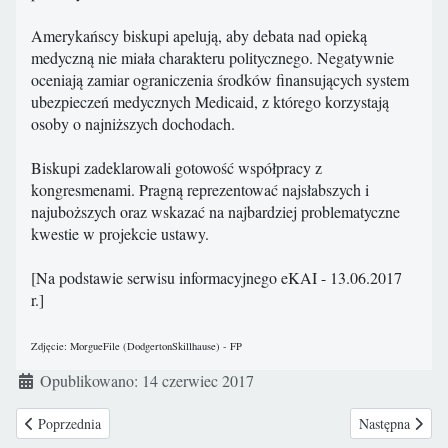
Amerykańscy biskupi apelują, aby debata nad opieką
medyczną nie miała charakteru politycznego. Negatywnie
oceniają zamiar ograniczenia środków finansujących system
ubezpieczeń medycznych Medicaid, z którego korzystają
osoby o najniższych dochodach.
Biskupi zadeklarowali gotowość współpracy z
kongresmenami. Pragną reprezentować najsłabszych i
najuboższych oraz wskazać na najbardziej problematyczne
kwestie w projekcie ustawy.
[Na podstawie serwisu informacyjnego eKAI - 13.06.2017
r.]
Zdjęcie: MorgueFile (DodgertonSkillhause) - FP
Szczegóły
Opublikowano: 14 czerwiec 2017
Poprzednia strona: Światowy Dzień Sprzeciwu wobec Pracy Dzieci
Następna strona
Poprzednia
Następna