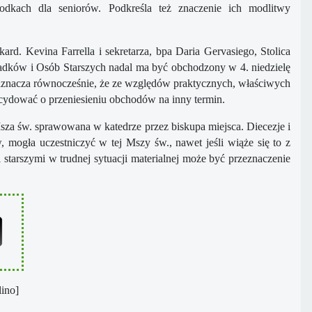
odkach dla seniorów. Podkreśla też znaczenie ich modlitwy
rd. Kevina Farrella i sekretarza, bpa Daria Gervasiego, Stolica
iadków i Osób Starszych nadal ma być obchodzony w 4. niedzielę
 Zaznacza równocześnie, że ze względów praktycznych, właściwych
cydować o przeniesieniu obchodów na inny termin.
sza św. sprawowana w katedrze przez biskupa miejsca. Diecezje i
w, mogła uczestniczyć w tej Mszy św., nawet jeśli wiąże się to z
 starszymi w trudnej sytuacji materialnej może być przeznaczenie
lino]