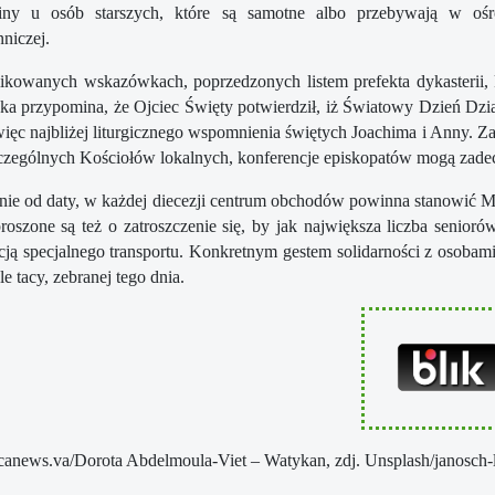
iny u osób starszych, które są samotne albo przebywają w ośr
niczej.
kowanych wskazówkach, poprzedzonych listem prefekta dykasterii, ka
ka przypomina, że Ojciec Święty potwierdził, iż Światowy Dzień Dz
 więc najbliżej liturgicznego wspomnienia świętych Joachima i Anny.
czególnych Kościołów lokalnych, konferencje episkopatów mogą zade
nie od daty, w każdej diecezji centrum obchodów powinna stanowić M
proszone są też o zatroszczenie się, by jak największa liczba senioró
cją specjalnego transportu. Konkretnym gestem solidarności z osobami
le tacy, zebranej tego dnia.
icanews.va/Dorota Abdelmoula-Viet – Watykan, zdj. Unsplash/janosch-