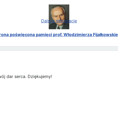
Dalsze informacje
rona poświęcona pamięci prof. Włodzimierza Fijałkowski
ój dar serca. Dziękujemy!