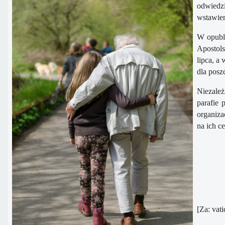
odwiedz
wstawien
W opubli
Apostols
lipca, a
dla posz
Niezależ
parafie 
organiza
na ich ce
[Za: vat