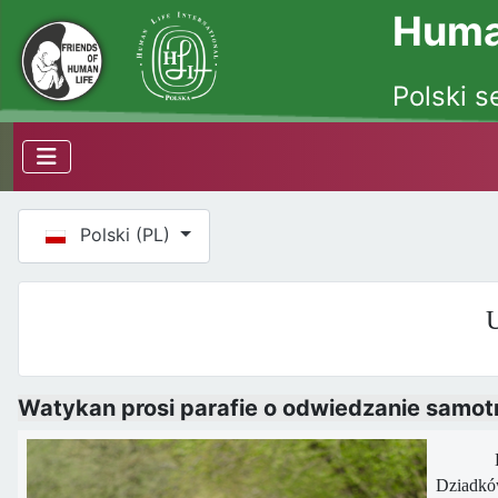
Human
Polski s
Wybierz swój język
Polski (PL)
U
Watykan prosi parafie o odwiedzanie samo
Dykaste
Dziadków