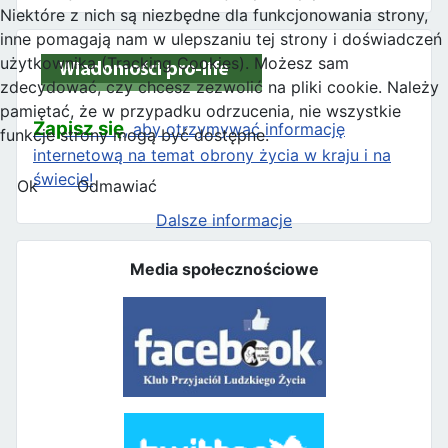
Niektóre z nich są niezbędne dla funkcjonowania strony,
inne pomagają nam w ulepszaniu tej strony i doświadczeń
użytkownika (Tracking Cookies). Możesz sam
zdecydować, czy chcesz zezwolić na pliki cookie. Należy
pamiętać, że w przypadku odrzucenia, nie wszystkie
Zapisz się
, aby otrzymywać informację
funkcje strony mogą być dostępne.
internetową na temat obrony życia w kraju i na
świecie!
Ok
Odmawiać
Dalsze informacje
Media społecznościowe