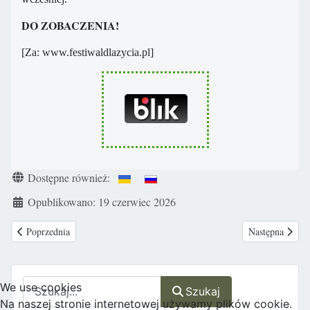
DO ZOBACZENIA!
[Za: www.festiwaldlazycia.pl]
Szczegóły
Dostępne również:
Opublikowano: 19 czerwiec 2026
Poprzednia strona: CZERWIEC 2026 - Marsze dla Życia
Następna strona
Poprzednia
Następna
Szukaj
We use cookies
Szukaj
Na naszej stronie internetowej używamy plików cookie.