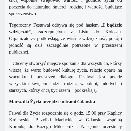
chcą wspólnie świętować wartość i godność życia od
poczęcia do naturalnej śmierci, rodzinę i wartości budujące
społeczeństwo.
Tegoroczny Festuwal odbywa się pod hasłem
„I bądźcie
wdzięczni”
, zaczerpniętym z Listu do Kolosan.
Organizatorzy podkreślają, że właśnie wdzięczność, pokój i
jedność są dziś szczególnie potrzebne w przestrzeni
publicznej.
– Chcemy stworzyć miejsce spotkania dla wszystkich, którzy
wierzą, że warto budować kulturę życia, relacje oparte na
szacunku i przestrzeń dialogu. Festiwal jest przede
wszystkim świętem ludzi: rodzin, wspólnot, młodych i
starszych, którzy chcą być razem – podkreślają.
Marsz dla Życia przejdzie ulicami Gdańska
Fsiwal dla Życia rozpocznie się o godz. 15.00 przy Kaplicy
Królewskiej Bazyliki Mariackiej w Gdańsku wspólną
Koronką do Bożego Miłosierdzia. Następnie uczestnicy