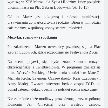
wyruszą w XIV Marszu dla Życia i Rodziny, który przejdzie
ulicami miasta na Plac Zebrań Ludowych (ok. 16:15)
Od lat Marsz jest pokojową i radosną manifestacją
przywiązania do wartości życia i rodziny. Biorą w nim udział
całe rodziny, wspólnoty, osoby starsze i młodzież.
Muzyka, rozmowy i spotkania
Po zakończeniu Marszu uczestnicy przeniosą się na Plac
Zebrań Ludowych, gdzie rozpocznie się Festiwal dla Życia.
Na scenie pojawią się artyści znani z nurtu muzyki
chrześcijańskiej i uwielbieniowej. W programie znalazł się
m.in. Wieczór Polskiego Uwielbienia z udziałem Mate.O,
Michała Króla, Szymona Czyżewskiego, Kasi Czauderny i
Anny Madej. Gwiazdą wieczoru będzie zespół TGD, od
ponad czterech dekad obecny na polskiej scenie muzycznej.
Nie zabraknie także modlitwy prowadzonej przez wspólnotę
Koinonia Jan Chrzciciel oraz występu zespołu