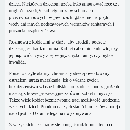
dzieci
. Niektórym dzieciom trzeba było amputować ręce czy
nogi.
Zdarza sięże
kobiety rodzą w schronach
p
rzeciwbombowych, w piwnicach, gdzie nie ma prądu,
wody ani innych podstawowych warunków
sanitarnych i
poczucia bezpieczeństwa.
Rozmowa z kobietami
w ciąży, aby urodziły poczęte
dziecko,
jest
bardzo
trudna. Kobieta
absolutnie
nie wie, czy
jej mąż wróci żywy
z
tej
wojny
,
ciężko ranny, czy
będzie
inwalid
ą
.
Ponadto
ciągłe alarmy, chroniczny stres spowodowany
ostrzałem, utrata mieszkania, lęk o
własne życie i
bezpieczeństwo własne i
bliskich oraz
nieustanne zagrożenie
niszczą zdrowie
prokreacyjne zarówno
kobiet i mężczyzn.
Także w
iele kobiet bezpierwotnie traci możliwość urodzenia
własnych
dzieci.
Pomimo naszych starań i protestów aborcja
nadal jest na Ukrainie legalna i wykonywana.
Z wszystkich sił s
taramy się pom
gać
rodzinom
, aby to
co