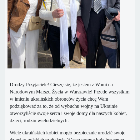
Drodzy Przyjaciele!
Сieszę się, że jestem z Wami
na
Narodowym Marszu Życia w Warszawie!
Przede wszystkim
w imieniu ukraińskich obronców życia chcę
Wam
podziękować za to, że od
wybuchu wojny na Ukrainie
otworzyliście swoje serca i swoje
domy dla naszych kobiet,
dzieci, rodzin wielodzietnych
.
Wiele ukraińskich kobiet mogło bezpiecznie urodzić swoje
dzieci w polskich szpitalach.
Wasza pomoc była bezcenna.