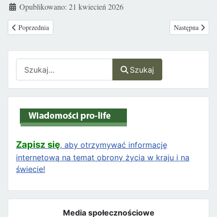
Opublikowano: 21 kwiecień 2026
Poprzednia strona: Kilka tysięcy osób przeszło ulicami Szczecina podc
Następna strona
Poprzednia
Następna
Szukaj
Szukaj
Zapisz się
, aby otrzymywać informację
internetową na temat obrony życia w kraju i na
świecie!
Media społecznościowe