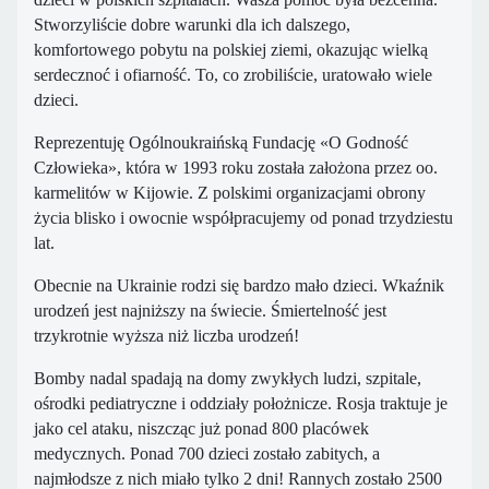
Stworzyliście
dobre
warunki d
la
ich dalszego,
komfortowego pobytu na polskiej ziemi
, okazując wielką
serdecznoć i ofiarność.
To, co zrobiliście, uratowało wiele
dzieci.
Reprezentuj
ę
Og
ó
ln
o
ukraińską Fundację «O Godność
Człowieka»
, która w 1993 roku została założona przez oo.
karmelitów w Kijowie. Z polskimi organizacjami obrony
życia blisko i owocnie współpracujemy od ponad trzydziestu
lat.
Obecnie na Ukrainie rodzi się bardzo mało dzieci. W
kaźnik
urodzeń jest naj
niższy
na świecie. Śmiertelność jest
trzykrotnie wyższa niż liczba urodzeń
!
Bomby nadal spadają na domy zwykłych ludzi, szpitale,
ośrodki pediatryczne i oddziały położnicze. Rosja traktuje je
jako cel ataku, niszcząc już ponad 800 placówek
medycznych. Ponad 700 dzieci
zostało zabitych, a
najmłodsze z nich miało tylko 2 dni!
Rannych zostało
2500