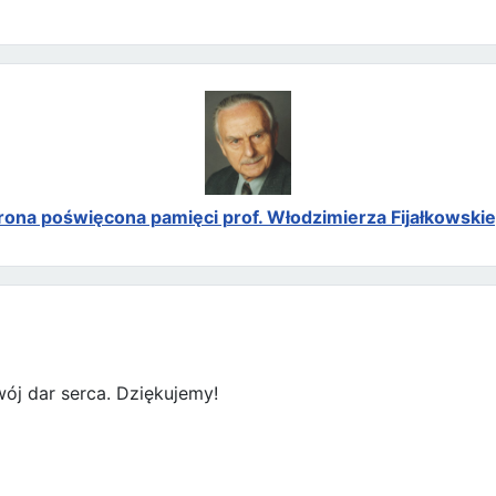
rona poświęcona pamięci prof. Włodzimierza Fijałkowski
ój dar serca. Dziękujemy!