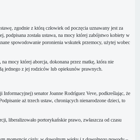
ustawę, zgodnie z którą człowiek od poczęcia uznawany jest za
iej, podpisana została ustawa, na mocy której zabójstwo kobiety w
uznane spowodowanie poronienia wskutek przemocy, użytej wobec
, na mocy której aborcja, dokonana przez matkę, która nie
dą jednego z jej rodziców lub opiekunów prawnych.
 Informacyjnej) senator Joanne Rodríguez Veve, podkreślając, że
dpisanie aż trzech ustaw, chroniących nienarodzone dzieci, to
ji, liberalizowało portorykańskie prawo, zwłaszcza od czasu
wolnym momencie ciąży, w dowolnym wieku i z dowolnego powodu
–