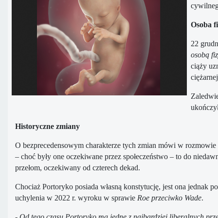
cywilneg
Osoba fi
22 grudn
osobą fi
ciąży uz
ciężarne
Zaledwie
ukończył
Historyczne zmiany
O bezprecedensowym charakterze tych zmian mówi w rozmowie z po
– choć były one oczekiwane przez społeczeństwo – to do niedawn
przełom, oczekiwany od czterech dekad.
Chociaż Portoryko posiada własną konstytucję, jest ona jednak p
uchylenia w 2022 r. wyroku w sprawie
Roe przeciwko Wade
.
- Od tego czasu Portoryko ma jedne z najbardziej liberalnych 