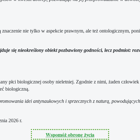
ją znaczenie nie tylko w aspekcie prawnym, ale też ontologicznym, p
ajduje się nieokreślony obiekt pozbawiony godności, lecz podmiot: ro
ny płci biologicznej osoby nieletniej. Zgodnie z nimi, żaden człowiek
ć biologiczną.
 promowania idei antynaukowych i sprzecznych z naturą, powodującyc
nia 2026 r.
Wspomóż obronę życia