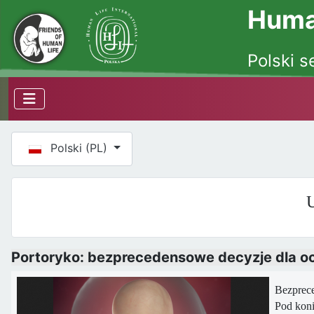
Human
Polski s
Wybierz swój język
Polski (PL)
U
Portoryko: bezprecedensowe decyzje dla oc
Bezprece
Pod koni