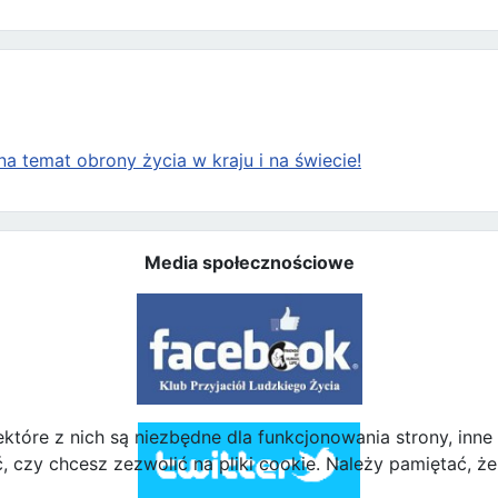
a temat obrony życia w kraju i na świecie!
Media społecznościowe
ektóre z nich są niezbędne dla funkcjonowania strony, inn
zy chcesz zezwolić na pliki cookie. Należy pamiętać, że 