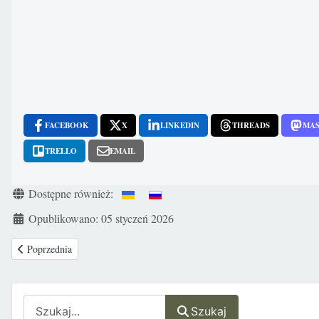
FACEBOOK
X
LINKEDIN
THREADS
MA
TRELLO
EMAIL
Szczegóły
Dostępne również:
Opublikowano: 05 styczeń 2026
Poprzednia strona: Prof. B. Chazan: Żadna procedura medyczna w ginekolo
Poprzednia
Szukaj
Szukaj