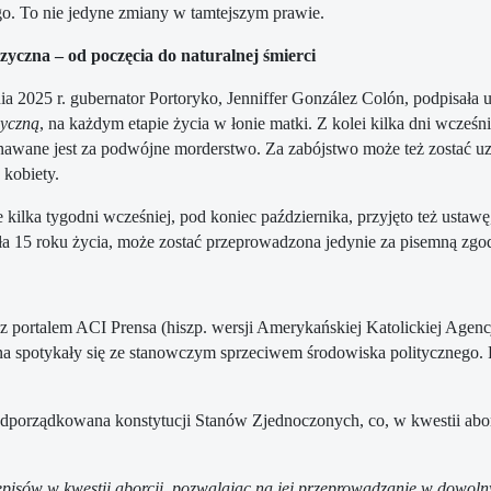
o. To nie jedyne zmiany w tamtejszym prawie.
zyczna – od poczęcia do naturalnej śmierci
ia 2025 r. gubernator Portoryko, Jenniffer González Colón, podpisała 
zyczną
, na każdym etapie życia w łonie matki. Z kolei kilka dni wcześn
nawane jest za podwójne morderstwo. Za zabójstwo może też zostać 
j kobiety.
 kilka tygodni wcześniej, pod koniec października, przyjęto też ustawę
a 15 roku życia, może zostać przeprowadzona jedynie za pisemną zgo
rtalem ACI Prensa (hiszp. wersji Amerykańskiej Katolickiej Agencji
a spotykały się ze stanowczym sprzeciwem środowiska politycznego. Po
odporządkowana konstytucji Stanów Zjednoczonych, co, w kwestii aborc
przepisów w kwestii aborcji, pozwalając na jej przeprowadzanie w do