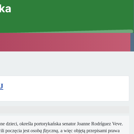
ska
J
e dzieci, określa portorykańska senator Joanne Rodríguez Veve.
li poczęcia jest
osobą fizyczną
, a więc objętą przepisami prawa