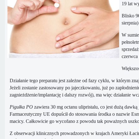
19 lat w
Blisko 9
sierpnia
W sumie 
pełnolet
sprzedaż
czerwca 
Większoś
Działanie tego preparatu jest zależne od fazy cyklu, w którym zna
Jeżeli zostanie zastosowany po jajeczkowaniu, już po zapłodnien
zagnieżdżenie/implantację i dalszy rozwój), ma więc działanie w
Pigułka PO
zawiera 30 mg octanu ulipristalu, co jest dużą dawką 
Farmaceutyczny UE dopuścił do stosowania środka o nazwie Esmy
macicy. Całkowicie go wycofano z powodu tak poważnych uszkodze
Z obserwacji klinicznych prowadzonych w krajach Ameryki Łaci