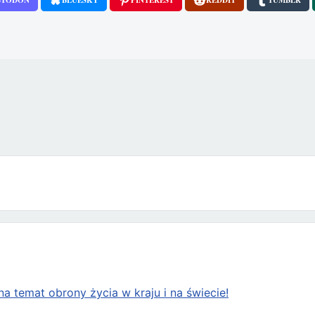
stawy „Tak dla religii i etyki w szkole”
a temat obrony życia w kraju i na świecie!