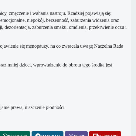
cy, zmęczenie i wahania nastroju. Rzadziej pojawiają się:
emocjonalne, niepokój, bezsenność, zaburzenia widzenia oraz
acji, dezorientacja, zaburzenia smaku, omdlenia, przekrwienie oczu i
 pojawienie się menopauzy, na co zwracała uwagę Naczelna Rada
oraz mniej dzieci, wprowadzenie do obrotu tego środka jest
ijanie prawa, niszczenie płodności.
WHATSAPP
TELEGRAM
VIBER
FLIPBOARD