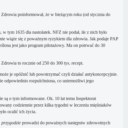
 Zdrowia poinformował, że w bieżącym roku (od stycznia do
 w tym 1635 dla nastolatek. NFZ nie podał, ile z nich było
wanie wiąże się z poważnym ryzykiem dla zdrowia. Jak podaje PAP
reślona jest jako program pilotażowy. Ma on potrwać do 30
Zdrowia to rocznie od 250 do 300 tys. recept.
al może je opóźnić lub powstrzymać czyli działać antykoncepcyjnie.
dzie odpowiednio rozpulchniona, co uniemożliwi jego
nie są o tym informowane. Ok. 10 lat temu Inspektorat
owany codziennie przez kilka tygodni w leczeniu mięśniaków
o ocalić ich życia.
j
przygodzie
prowadzi do poważnych następstw zdrowotnych