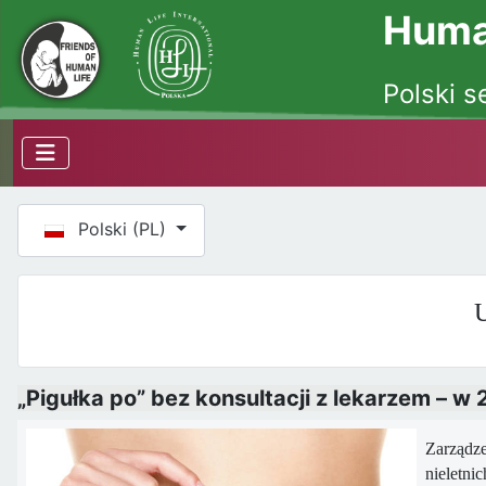
Human
Polski s
Wybierz swój język
Polski (PL)
U
„Pigułka po” bez konsultacji z lekarzem – w
Zarządze
nieletni