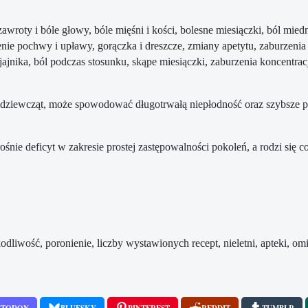
roty i bóle głowy, bóle mięśni i kości, bolesne miesiączki, ból miedni
ie pochwy i upławy, gorączka i dreszcze, zmiany apetytu, zaburzenia 
li jajnika, ból podczas stosunku, skąpe miesiączki, zaburzenia koncentr
ch dziewcząt, może spowodować długotrwałą niepłodność oraz szybsze
śnie deficyt w zakresie prostej zastępowalności pokoleń, a rodzi się c
kodliwość, poronienie, liczby wystawionych recept, nieletni, apteki, om
STODON
BLUESKY
PINTEREST
REDDIT
TUMBLR