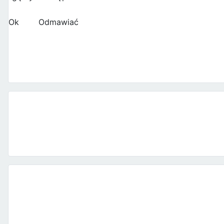
Ok
Odmawiać