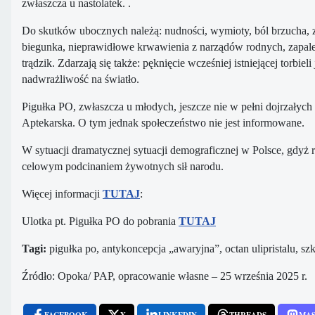
zwłaszcza u nastolatek. .
Do skutków ubocznych należą: nudności, wymioty, ból brzucha, zaw
biegunka, nieprawidłowe krwawienia z narządów rodnych, zapalen
trądzik. Zdarzają się także: pęknięcie wcześniej istniejącej torbie
nadwrażliwość na światło.
Pigułka PO, zwłaszcza u młodych, jeszcze nie w pełni dojrzały
Aptekarska. O tym jednak społeczeństwo nie jest informowane.
W sytuacji dramatycznej sytuacji demograficznej w Polsce, gdyż ro
celowym podcinaniem żywotnych sił narodu.
Więcej informacji
TUTAJ
:
Ulotka pt. Pigułka PO do pobrania
TUTAJ
Tagi:
pigułka po, antykoncepcja „awaryjna”, octan ulipristalu, sz
Źródło: Opoka/ PAP, opracowanie własne – 25 września 2025 r.
FACEBOOK
X
LINKEDIN
THREADS
MA