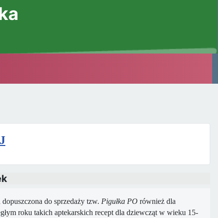
ska
J
ek
ła dopuszczona do sprzedaży tzw.
Pigułka PO
również dla
głym roku takich aptekarskich recept dla dziewcząt w wieku 15-