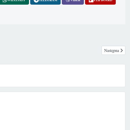
Następna stron
Następna