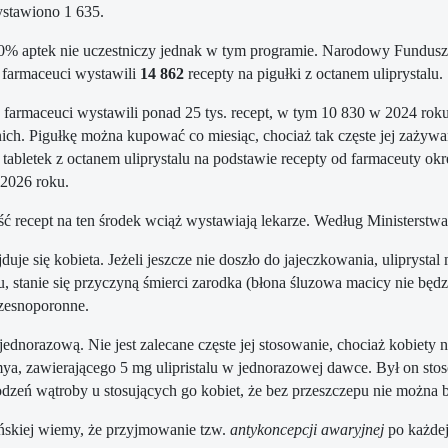
ystawiono 1 635.
0% aptek nie uczestniczy jednak w tym programie. Narodowy Fundusz
) farmaceuci wystawili
14 862
recepty na pigułki z octanem uliprystalu.
farmaceuci wystawili ponad 25 tys. recept, w tym 10 830 w 2024 roku,
nich. Pigułkę można kupować co miesiąc, chociaż tak częste jej zaży
 tabletek z octanem uliprystalu na podstawie recepty od farmaceuty ok
2026 roku.
ć recept na ten środek wciąż wystawiają lekarze. Według Ministerstwa 
jduje się kobieta. Jeżeli jeszcze nie doszło do jajeczkowania, ulipryst
iu, stanie się przyczyną śmierci zarodka (błona śluzowa macicy nie bę
czesnoporonne.
jednorazową. Nie jest zalecane częste jej stosowanie, chociaż kobiety 
a, zawierającego 5 mg ulipristalu w jednorazowej dawce. Był on stos
ń wątroby u stosujących go kobiet, że bez przeszczepu nie można był
ńskiej wiemy, że przyjmowanie tzw.
antykoncepcji awaryjnej
po każde