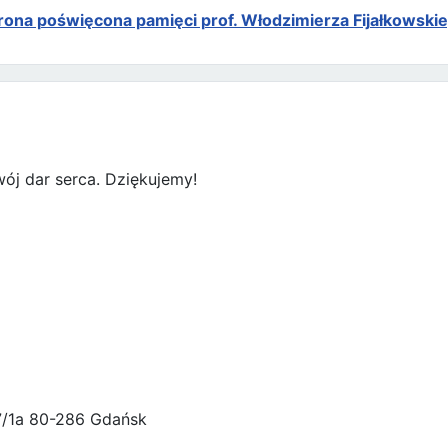
rona poświęcona pamięci prof. Włodzimierza Fijałkowski
ój dar serca. Dziękujemy!
47/1a 80-286 Gdańsk