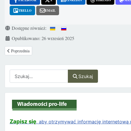
TRELLO
EMAIL
Szczegóły
Dostępne również:
Opublikowano: 26 wrzesień 2025
Poprzednia strona: Sejm za dalszymi pracami nad obywatelskim projektem u
Poprzednia
Szukaj
Szukaj
Zapisz się
, aby otrzymywać informację internetową n