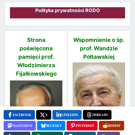
Polityka prywatności RODO
Strona
Wspomnienie o śp.
poświęcona
prof. Wandzie
pamięci prof.
Półtawskiej
Włodzimierza
Fijałkowskiego
FACEBOOK
X
LINKEDIN
THREADS
MASTODON
BLUESKY
PINTEREST
REDDIT