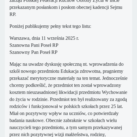
zarząd Polskiej Federacji Ruchów Obrony Życia w liście
przekazanym posłankom i posłom obecnej kadencji Sejmu
RP.
Poniżej publikujemy pełny tekst tego listu:
Warszawa, dnia 11 września 2025 r.
Szanowna Pani Poseł RP
Szanowny Pan Poseł RP
Mając na uwadze dyskusję społeczną nt. wprowadzenia do
szkół nowego przedmiotu Edukacja zdrowotna, pragniemy
przekazać merytoryczne materiały na ten temat. Jednocześnie
chcemy podkreślić, że przedmiot ten został wprowadzony
kosztem nieuzasadnionej likwidacji przedmiotu Wychowanie
do życia w rodzinie. Przedmiot ten był realizowany za zgodą
rodziców i funkcjonował w polskich szkołach przez 25 lat.
Miał on pozytywny wpływ na uczniów, co potwierdzały
badania naukowe. Obecnie zabraknie w szkołach wielu
nauczycieli tego przedmiotu, a tym samym przekazywanej
przez nich pozytywnej wizji małżeństwa, rodziny,