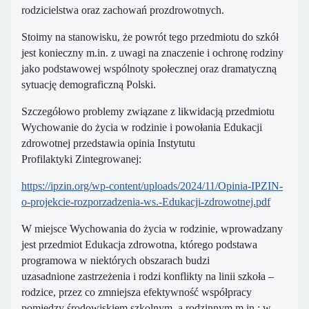
rodzicielstwa oraz zachowań prozdrowotnych.
Stoimy na stanowisku, że powrót tego przedmiotu do szkół
jest konieczny m.in. z uwagi na znaczenie i ochronę rodziny
jako podstawowej wspólnoty społecznej oraz dramatyczną
sytuację demograficzną Polski.
Szczegółowo problemy związane z likwidacją przedmiotu
Wychowanie do życia w rodzinie i powołania Edukacji
zdrowotnej przedstawia opinia Instytutu
Profilaktyki Zintegrowanej:
https://ipzin.org/wp-content/uploads/2024/11/Opinia-IPZIN-
o-projekcie-rozporzadzenia-ws.-Edukacji-zdrowotnej.pdf
W miejsce Wychowania do życia w rodzinie, wprowadzany
jest przedmiot Edukacja zdrowotna, którego podstawa
programowa w niektórych obszarach budzi
uzasadnione zastrzeżenia i rodzi konflikty na linii szkoła –
rodzice, przez co zmniejsza efektywność współpracy
pomiędzy środowiskiem szkolnym, a rodzinnym m.in.: w