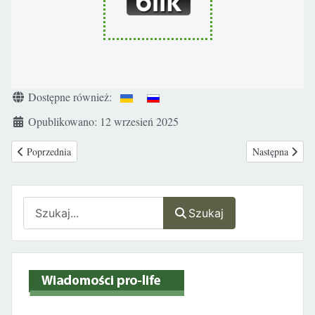
Szczegóły
Dostępne również:
Opublikowano: 12 wrzesień 2025
Poprzednia strona: „Nie »chrzcijcie« edukacji zdrowotnej”. Magdalena Cz
Następna strona
Poprzednia
Następna
Szukaj
Szukaj