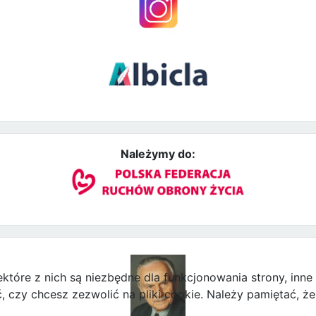
Należymy do:
ektóre z nich są niezbędne dla funkcjonowania strony, inn
zy chcesz zezwolić na pliki cookie. Należy pamiętać, że 