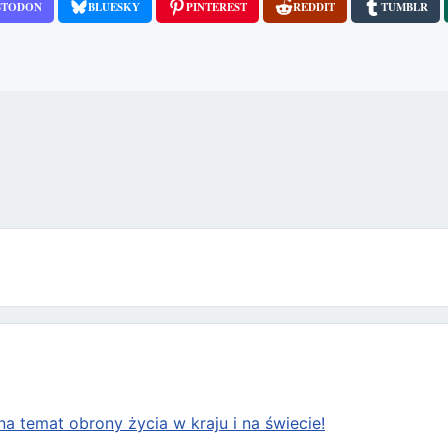
STODON
BLUESKY
PINTEREST
REDDIT
TUMBLR
cie!”
a temat obrony życia w kraju i na świecie!