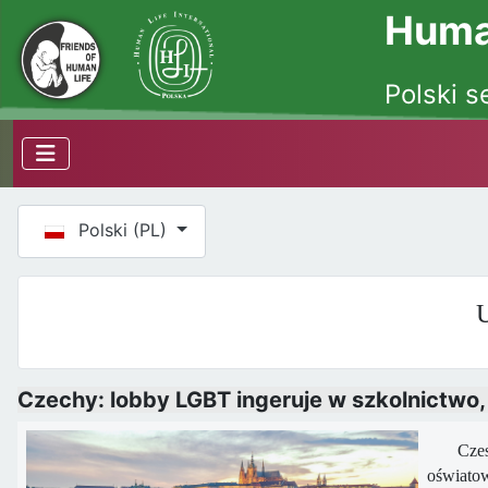
Human
Polski s
Wybierz swój język
Polski (PL)
U
Czechy: lobby LGBT ingeruje w szkolnictwo, 
Czeska o
oświatow