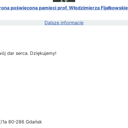
rona poświęcona pamięci prof. Włodzimierza Fijałkowski
Dalsze informacje
ój dar serca. Dziękujemy!
47/1a 80-286 Gdańsk