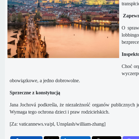
transpłc
Zapewni
O sprawi
lobbing
bezprece
Inspekt
Choć org
wyczerp
obowiązkowe, a jedno dobrowolne.
Sprzeczne z konstytucją
Jana Jochová podkreśla, że niezależność organów publicznych je
Wymaga tego ochrona dzieci i praw rodzicielskich.
[Za: vaticannews.va/pl, Unsplash/william-zhang]