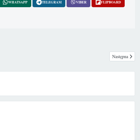
WHATSAPP
TELEGRAM
VIBER
FLIPBOARD
Następna stron
Następna