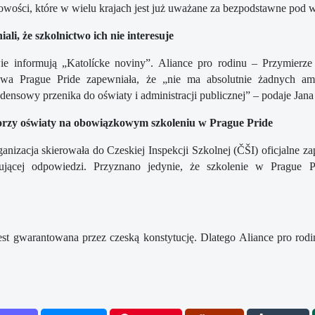
iowości, które w wielu krajach jest już uważane za bezpodstawne pod
ali, że szkolnictwo ich nie interesuje
e informują „Katolícke noviny”. Aliance pro rodinu – Przymierze 
owa Prague Pride zapewniała, że „nie ma absolutnie żadnych am
densowy przenika do oświaty i administracji publicznej” – podaje Jan
orzy oświaty na obowiązkowym szkoleniu w Prague Pride
anizacja skierowała do Czeskiej Inspekcji Szkolnej (ČŠI) oficjalne zap
ującej odpowiedzi. Przyznano jedynie, że szkolenie w Prague P
st gwarantowana przez czeską konstytucję. Dlatego Aliance pro rodin