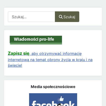
Szukaj
Szukaj
Zapisz się
, aby otrzymywać informację
internetową na temat obrony życia w kraju i na
świecie!
Media społecznościowe