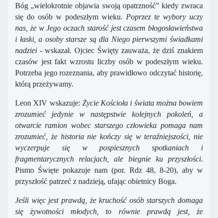
Bóg „wielokrotnie objawia swoją opatrzność” kiedy zwraca
się do osób w podeszłym wieku.
Poprzez te wybory uczy
nas, że w Jego oczach starość jest czasem błogosławieństwa
i łaski, a osoby starsze są dla Niego pierwszymi świadkami
nadziei
- wskazał. Ojciec Święty zauważa, że dziś znakiem
czasów jest fakt wzrostu liczby osób w podeszłym wieku.
Potrzeba jego rozeznania, aby prawidłowo odczytać historię,
którą przeżywamy.
Leon XIV wskazuje:
Życie Kościoła i świata można bowiem
zrozumieć jedynie w następstwie kolejnych pokoleń, a
otwarcie ramion wobec starszego człowieka pomaga nam
zrozumieć, że historia nie kończy się w teraźniejszości, nie
wyczerpuje się w pospiesznych spotkaniach i
fragmentarycznych relacjach, ale biegnie ku przyszłości
.
Pismo Święte pokazuje nam (por. Rdz 48, 8-20), aby w
przyszłość patrzeć z nadzieją, ufając obietnicy Boga.
Jeśli więc jest prawdą, że kruchość osób starszych domaga
się żywotności młodych, to równie prawdą jest, że