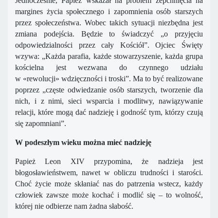
Jednocześnie, Papież wskazał na problem zepchnięcia na
margines życia społecznego i zapomnienia osób starszych
przez społeczeństwa. Wobec takich sytuacji niezbędna jest
zmiana podejścia. Będzie to świadczyć „o przyjęciu
odpowiedzialności przez cały Kościół”. Ojciec Święty
wzywa: „Każda parafia, każde stowarzyszenie, każda grupa
kościelna jest wezwana do czynnego udziału
w «rewolucji» wdzięczności i troski”. Ma to być realizowane
poprzez „częste odwiedzanie osób starszych, tworzenie dla
nich, i z nimi, sieci wsparcia i modlitwy, nawiązywanie
relacji, które mogą dać nadzieję i godność tym, którzy czują
się zapomniani”.
W podeszłym wieku można mieć nadzieję
Papież Leon XIV przypomina, że nadzieja jest
błogosławieństwem, nawet w obliczu trudności i starości.
Choć życie może skłaniać nas do patrzenia wstecz, każdy
człowiek zawsze może kochać i modlić się – to wolność,
której nie odbierze nam żadna słabość.