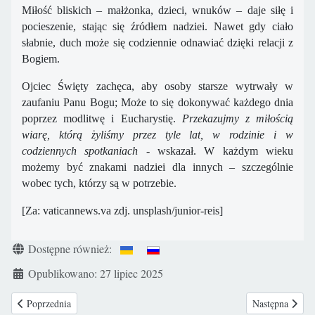
Miłość bliskich – małżonka, dzieci, wnuków – daje siłę i
pocieszenie, stając się źródłem nadziei. Nawet gdy ciało
słabnie, duch może się codziennie odnawiać dzięki relacji z
Bogiem.
Ojciec Święty zachęca, aby osoby starsze wytrwały w
zaufaniu Panu Bogu; Może to się dokonywać każdego dnia
poprzez modlitwę i Eucharystię.
Przekazujmy z miłością
wiarę, którą żyliśmy przez tyle lat, w rodzinie i w
codziennych spotkaniach
- wskazał.
W każdym wieku
możemy być znakami nadziei dla innych – szczególnie
wobec tych, którzy są w potrzebie.
[Za: vaticannews.va zdj. unsplash/junior-reis]
Szczegóły
Dostępne również:
Opublikowano: 27 lipiec 2025
Poprzednia strona: Oświadczenie Stowarzyszenia Nauczycieli i Pracownik
Następna strona
Poprzednia
Następna