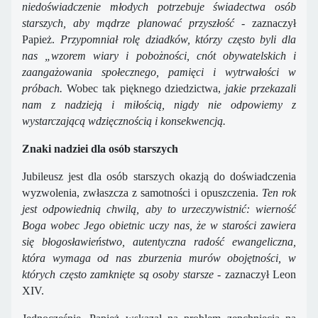
niedoświadczenie młodych potrzebuje świadectwa osób
starszych, aby mądrze planować przyszłość -
zaznaczył
Papież.
Przypomniał rolę dziadków, którzy często byli dla
nas „wzorem wiary i pobożności, cnót obywatelskich i
zaangażowania społecznego, pamięci i wytrwałości w
próbach.
Wobec tak pięknego dziedzictwa,
jakie przekazali
nam z nadzieją i miłością, nigdy nie odpowiemy z
wystarczającą wdzięcznością i konsekwencją.
Znaki nadziei dla osób starszych
Jubileusz jest dla osób starszych okazją do doświadczenia
wyzwolenia, zwłaszcza z samotności i opuszczenia.
Ten rok
jest odpowiednią chwilą, aby to urzeczywistnić: wierność
Boga wobec Jego obietnic uczy nas, że w starości zawiera
się błogosławieństwo, autentyczna radość ewangeliczna,
która wymaga od nas zburzenia murów obojętności, w
których często zamknięte są osoby starsze
- zaznaczył Leon
XIV.