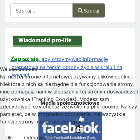
Szukaj
Szukaj
Zapisz się
, aby otrzymywać informację
internetową na temat obrony życia w kraju i na
We use cookies
świecie!
Na naszej stronie internetowej używamy plików cookie.
Niektóre z nich są niezbędne dla funkcjonowania strony,
inne pomagają nam w ulepszaniu tej strony i doświadczeń
użytkownika (Tracking Cookies). Możesz sam
Media społecznościowe
zdecydować, czy chcesz zezwolić na pliki cookie. Należy
pamiętać, że w przypadku odrzucenia, nie wszystkie
funkcje strony mogą być dostępne.
Ok
Odmawiać