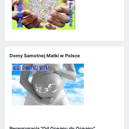
Domy Samotnej Matki w Polsce
Peregrynacja "Od Oceanu do Oceanu"