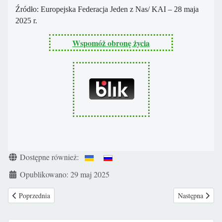
Źródło: Europejska Federacja Jeden z Nas/ KAI – 28 maja
2025 r.
Wspomóż obronę życia
Szczegóły
Dostępne również:
Opublikowano: 29 maj 2025
Poprzednia strona: Szkocja: padł kolejny tragiczny aborcyjny rekord
Następna strona
Poprzednia
Następna