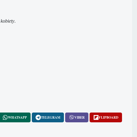
 kobiety
.
WHATSAPP
TELEGRAM
VIBER
FLIPBOARD