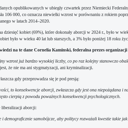
anych opublikowanych w ubiegły czwartek przez Niemiecki Federalny
sła 106 000, co oznacza niewielki wzrost w porównaniu z rokiem popr
anego w latach 2014–2020.
a dziesięć kobiet (69%), które dokonały aborcji w 2024 r., było w wi
kobiet było w wieku 40 lat lub starszych, a 3% było poniżej 18 roku życ
edzi na te dane Cornelia Kaminski, federalna prezes organizacji 
ejny wzrost już bardzo wysokiej liczby, co po raz kolejny stanowczo oba
 jest, że nie ma ani stygmatyzacji, ani kryminalizacji.
aszcza gdy przeprowadza się je pod presją:
wości, to konsekwencje aborcji, zwłaszcza gdy jest ona niepożądana 
 często cierpią z powodu poważnych konsekwencji psychologicznych.
beralizacji aborcji:
e i demograficznie samobójcze, aby politycy rozważali kwestie takie j