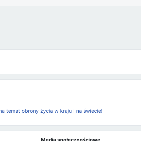
cięcie federalnych funduszy dla biznesu aborcyjnego w USA
a temat obrony życia w kraju i na świecie!
Media społecznościowe