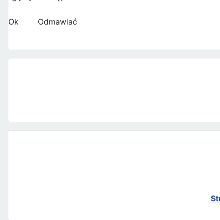
Ok
Odmawiać
St