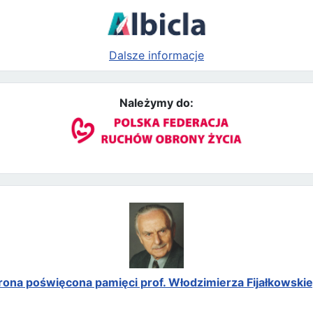
Dalsze informacje
Należymy do:
rona poświęcona pamięci prof. Włodzimierza Fijałkowski