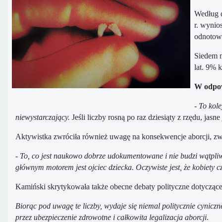
Według d
r. wynio
odnotow
Siedem n
lat. 9% 
W odpowi
- To kol
niewystarczający.
Jeśli liczby rosną po raz dziesiąty z rzędu, jasne
Aktywistka zwróciła również uwagę na konsekwencje aborcji, zwł
-
To, co jest naukowo dobrze udokumentowane i nie budzi wątpli
głównym motorem jest ojciec dziecka. Oczywiste jest, że kobiety
Kamiński skrytykowała także obecne debaty polityczne dotyczące li
Biorąc pod uwagę te liczby, wydaje się niemal politycznie cyniczn
przez ubezpieczenie zdrowotne i całkowita legalizacja aborcji
.