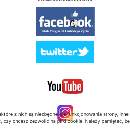
ektóre z nich są niezbędne dla funkcjonowania strony, inn
zy chcesz zezwolić na pliki cookie. Należy pamiętać, że 