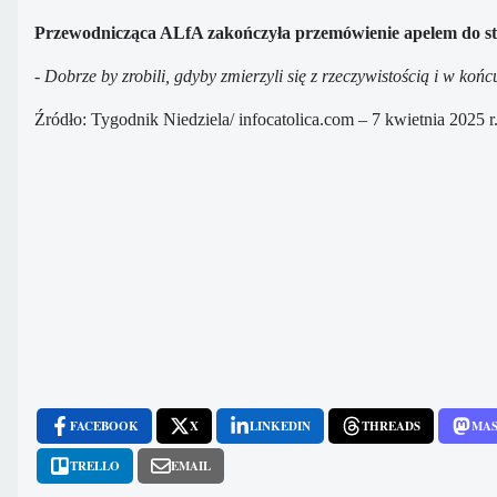
Przewodnicząca ALfA zakończyła przemówienie apelem do str
- Dobrze by zrobili, gdyby zmierzyli się z rzeczywistością i w końc
Źródło: Tygodnik Niedziela/ infocatolica.com – 7 kwietnia 2025 r
FACEBOOK
X
LINKEDIN
THREADS
MA
TRELLO
EMAIL