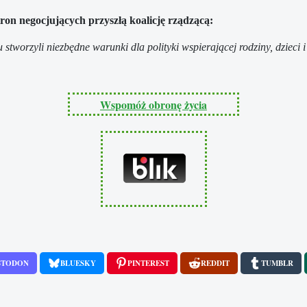
on negocjujących przyszłą koalicję rządzącą:
u stworzyli niezbędne warunki dla polityki wspierającej rodziny, dzieci i
.
Wspomóż obronę życia
STODON
BLUESKY
PINTEREST
REDDIT
TUMBLR