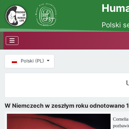
Human
Polski s
Wybierz swój język
Polski (PL)
U
W Niemczech w zeszłym roku odnotowano 1
Cornelia
pozbawio