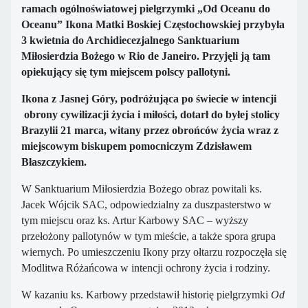
ramach ogólnoświatowej pielgrzymki „Od Oceanu do
Oceanu” Ikona Matki Boskiej Częstochowskiej przybyła
3 kwietnia do Archidiecezjalnego Sanktuarium
Miłosierdzia Bożego w Rio de Janeiro. Przyjęli ją tam
opiekujący się tym miejscem polscy pallotyni.
Ikona z Jasnej Góry, podróżująca po świecie w intencji
obrony cywilizacji życia i miłości, dotarł do byłej stolicy
Brazylii 21 marca, witany przez obrońców życia wraz z
miejscowym biskupem pomocniczym Zdzisławem
Błaszczykiem.
W Sanktuarium Miłosierdzia Bożego obraz powitali ks.
Jacek Wójcik SAC, odpowiedzialny za duszpasterstwo w
tym miejscu oraz ks. Artur Karbowy SAC – wyższy
przełożony pallotynów w tym mieście, a także spora grupa
wiernych. Po umieszczeniu Ikony przy ołtarzu rozpoczęła się
Modlitwa Różańcowa w intencji ochrony życia i rodziny.
W kazaniu ks. Karbowy przedstawił historię pielgrzymki
Od