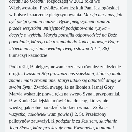
oceanu do Oceanu
, rozpoczętej w 2012 roku we
Władywostoku. Przybliżył również kult Pani Jasnogórskiej
w Polsce i znaczenie pielgrzymowania.
Maryja uczy nas, jak
być pielgrzymami nadziei. Bycie pielgrzymem oznacza
przede wszystkim umiejętność podejmowania ryzyka –
decyzję o wyjściu. Maryja potrafiła odpowiedzieć na Boże
powołanie, którego nie rozumiała do końca, mówiąc Bogu:
«Niech mi się stanie według Twego słowa» (Łk 1, 38)
–
tłumaczył kaznodzie
Podkreślił, iż pielgrzymowanie oznacza również znalezienie
drogi:
- Czasami Bóg prowadzi nas ścieżkami, które są mało
znane i mało zrozumiane. Maryi udało się odnaleźć drogę w
swoim Synu.
Zwrócił uwagę, że na Ikonie z Jasnej Góry
Maryja wskazuje prawą ręką na swego Syna i przypomniał,
iż w Kanie Galilejskiej mówi Ona do sług, którzy nie
wiedzą, jak sobie poradzić z brakiem wina:
- Zróbcie
wszystko, cokolwiek wam powie
(J 2, 5). Przełożony
pallotynów zauważył, iż
podążanie za Jezusem, słuchanie
Jego Słowa, które przekazuje nam Ewangelia, to mapa i