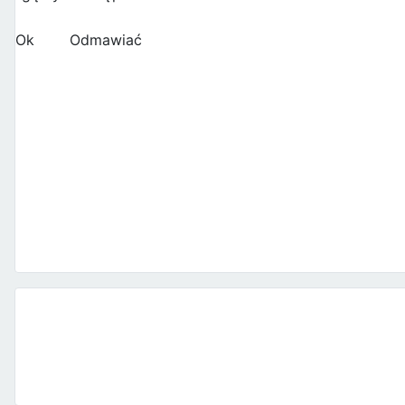
Ok
Odmawiać