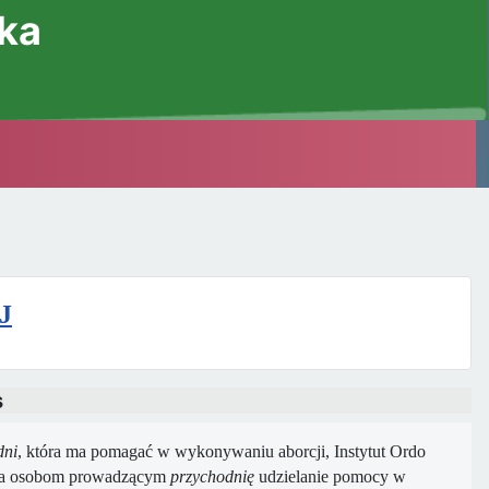
ska
J
s
dni
, która ma pomagać w wykonywaniu aborcji, Instytut Ordo
zuca osobom prowadzącym
przychodnię
udzielanie pomocy w