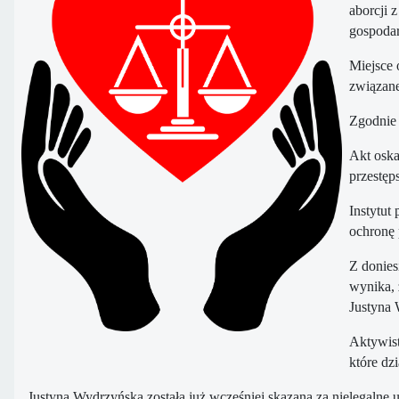
aborcji 
gospodar
Miejsce
związane
Zgodnie 
Akt oska
przestęp
Instytut
ochronę 
Z donies
wynika, 
Justyna 
Aktywist
które dz
Justyna Wydrzyńska została już wcześniej skazana za nielegalne 