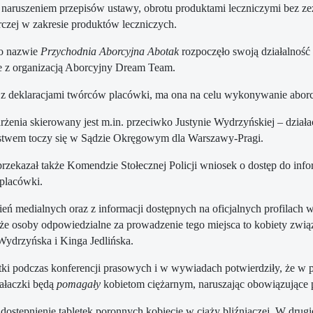
z naruszeniem przepisów ustawy, obrotu produktami leczniczymi bez ze
czej w zakresie produktów leczniczych.
 o nazwie
Przychodnia Aborcyjna Abotak
rozpoczęło swoją działalność
 z organizacją Aborcyjny Dream Team.
z deklaracjami twórców placówki, ma ona na celu wykonywanie aborcji
rżenia skierowany jest m.in. przeciwko Justynie Wydrzyńskiej – dział
stwem toczy się w Sądzie Okręgowym dla Warszawy-Pragi.
 przekazał także Komendzie Stołecznej Policji wniosek o dostęp do in
placówki.
ień medialnych oraz z informacji dostępnych na oficjalnych profilach 
że osoby odpowiedzialne za prowadzenie tego miejsca to kobiety zwi
Wydrzyńska i Kinga Jedlińska.
ki podczas konferencji prasowych i w wywiadach potwierdziły, że w
iałaczki będą
pomagały
kobietom ciężarnym, naruszając obowiązujące 
udostępnienie tabletek poronnych kobiecie w ciąży bliźniaczej. W drug