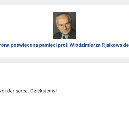
rona poświęcona pamięci prof. Włodzimierza Fijałkowski
ój dar serca. Dziękujemy!