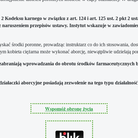
 2 Kodeksu karnego w związku z art. 124 i art. 125 ust. 2 pkt 2 u
 naruszeniem przepisów ustawy. Instytut wskazuje w zawiadomieni
zyskać środki poronne, prowadząc instruktarz co do ich stosowania, do
rym kobieta ciężarna może wykonać aborcję, niewątpliwie udzielają pom
abraniają wprowadzania do obrotu środków farmaceutycznych bez 
ziałaczki aborcyjne posiadają zezwolenie na tego typu działalno
Wspomóż obronę życia