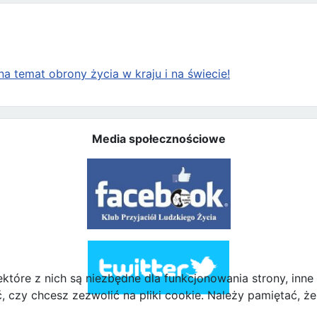
a temat obrony życia w kraju i na świecie!
Media społecznościowe
ektóre z nich są niezbędne dla funkcjonowania strony, inn
zy chcesz zezwolić na pliki cookie. Należy pamiętać, że 