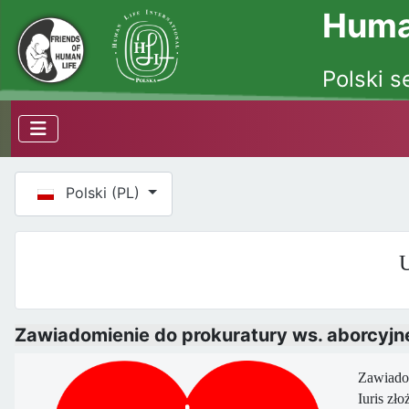
Human
Polski s
Wybierz swój język
Polski (PL)
U
Zawiadomienie do prokuratury ws. aborcyjne
Zawiadom
Iuris zł