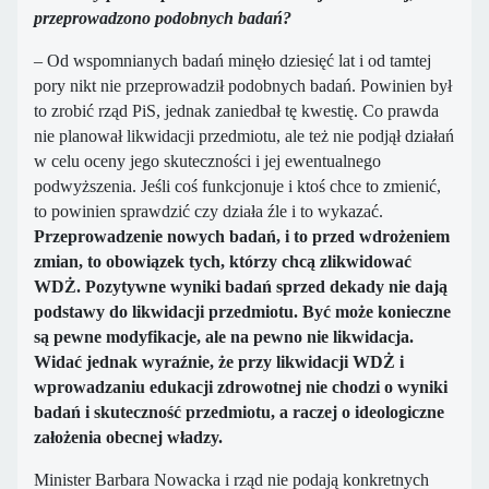
przeprowadzono podobnych badań?
– Od wspomnianych badań minęło dziesięć lat i od tamtej
pory nikt nie przeprowadził podobnych badań. Powinien był
to zrobić rząd PiS, jednak zaniedbał tę kwestię. Co prawda
nie planował likwidacji przedmiotu, ale też nie podjął działań
w celu oceny jego skuteczności i jej ewentualnego
podwyższenia. Jeśli coś funkcjonuje i ktoś chce to zmienić,
to powinien sprawdzić czy działa źle i to wykazać.
Przeprowadzenie nowych badań, i to przed wdrożeniem
zmian, to obowiązek tych, którzy chcą zlikwidować
WDŻ.
Pozytywne wyniki badań sprzed dekady nie dają
podstawy do likwidacji przedmiotu. Być może konieczne
są pewne modyfikacje, ale na pewno nie likwidacja.
Widać jednak wyraźnie, że przy likwidacji WDŻ i
wprowadzaniu edukacji zdrowotnej nie chodzi o wyniki
badań i skuteczność przedmiotu, a raczej o ideologiczne
założenia obecnej władzy.
Minister Barbara Nowacka i rząd nie podają konkretnych