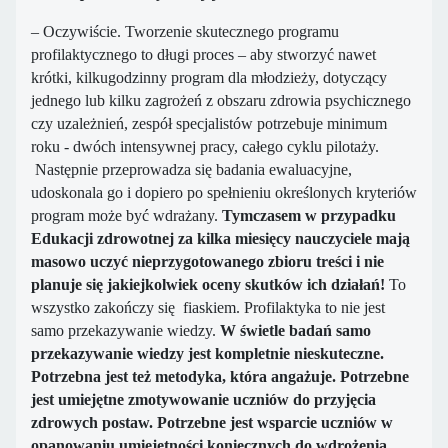
– Oczywiście. Tworzenie skutecznego programu
profilaktycznego to długi proces – aby stworzyć nawet
krótki, kilkugodzinny program dla młodzieży, dotyczący
jednego lub kilku zagrożeń z obszaru zdrowia psychicznego
czy uzależnień, zespół specjalistów potrzebuje minimum
roku - dwóch intensywnej pracy, całego cyklu pilotaży.
Następnie przeprowadza się badania ewaluacyjne,
udoskonala go i dopiero po spełnieniu określonych kryteriów
program może być wdrażany.
Tymczasem w przypadku
Edukacji zdrowotnej za kilka miesięcy nauczyciele mają
masowo uczyć nieprzygotowanego zbioru treści i nie
planuje się jakiejkolwiek oceny skutków ich działań!
To
wszystko zakończy się fiaskiem. Profilaktyka to nie jest
samo przekazywanie wiedzy.
W świetle badań samo
przekazywanie wiedzy jest kompletnie nieskuteczne.
Potrzebna jest też metodyka, która angażuje. Potrzebne
jest umiejętne zmotywowanie uczniów do przyjęcia
zdrowych postaw. Potrzebne jest wsparcie uczniów w
opanowaniu umiejętności koniecznych do wdrożenia