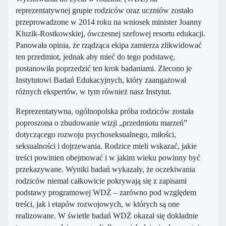
reprezentatywnej grupie rodziców oraz uczniów zostało
przeprowadzone w 2014 roku na wniosek minister Joanny
Kluzik-Rostkowskiej, ówczesnej szefowej resortu edukacji.
Panowała opinia, że rządząca ekipa zamierza zlikwidować
ten przedmiot, jednak aby mieć do tego podstawę,
postanowiła poprzedzić ten krok badaniami. Zlecono je
Instytutowi Badań Edukacyjnych, który zaangażował
różnych ekspertów, w tym również nasz Instytut.
Reprezentatywna, ogólnopolska próba rodziców została
poproszona o zbudowanie wizji „przedmiotu marzeń”
dotyczącego rozwoju psychoseksualnego, miłości,
seksualności i dojrzewania. Rodzice mieli wskazać, jakie
treści powinien obejmować i w jakim wieku powinny być
przekazywane. Wyniki badań wykazały, że oczekiwania
rodziców niemal całkowicie pokrywają się z zapisami
podstawy programowej WDŻ – zarówno pod względem
treści, jak i etapów rozwojowych, w których są one
realizowane. W świetle badań WDŻ okazał się dokładnie