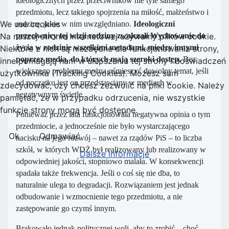
ideologicznych przez przeciwników nie tyle samego
przedmiotu, lecz takiego spojrzenia na miłość, małżeństwo i
We use cookies
rodzinę, jakie w nim uwzględniano.
Ideologiczni
przeciwnicy tej wizji rodziny zwalczali Wychowanie do
Na naszej stronie internetowej używamy plików cookie.
życia w rodzinie wszelkimi metodami, między innymi
Niektóre z nich są niezbędne dla funkcjonowania strony,
poprzez media, do których mają szeroki dostęp.
Bez
inne pomagają nam w ulepszaniu tej strony i doświadczeń
większego problemu można ośmieszyć dowolny temat, jeśli
użytkownika (Tracking Cookies). Możesz sam
od początku jest on przedstawiany w mediach w
zdecydować, czy chcesz zezwolić na pliki cookie. Należy
negatywnym świetle.
pamiętać, że w przypadku odrzucenia, nie wszystkie
funkcje strony mogą być dostępne.
Ponieważ przez lata funkcjonowała negatywna opinia o tym
przedmiocie, a jednocześnie nie było wystarczającego
Ok
Odmawiać
nacisku na jego rozwój – nawet za rządów PiS – to liczba
szkół, w których WDŻ był realizowany lub realizowany w
Dalsze informacje
odpowiedniej jakości, stopniowo malała. W konsekwencji
spadała także frekwencja. Jeśli o coś się nie dba, to
naturalnie ulega to degradacji. Rozwiązaniem jest jednak
odbudowanie i wzmocnienie tego przedmiotu, a nie
zastępowanie go czymś innym.
Brakowało jednak politycznej woli, aby to zrobić – choć