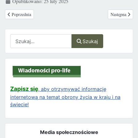
Opublikowano: 25 luty 2025
Poprzednia strona: Węgry: Pro-life - matki z co najmniej dwójką dzieci z
Następna strona
Poprzednia
Następna
Szukaj
Szukaj
Zapisz się
, aby otrzymywać informację
internetową na temat obrony życia w kraju i na
świecie!
Media społecznościowe