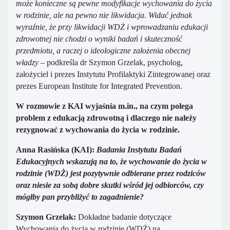
może konieczne są pewne modyfikacje wychowania do życia
w rodzinie, ale na pewno nie likwidacja. Widać jednak
wyraźnie, że przy likwidacji WDŻ i wprowadzaniu edukacji
zdrowotnej nie chodzi o wyniki badań i skuteczność
przedmiotu, a raczej o ideologiczne założenia obecnej
władzy
– podkreśla dr Szymon Grzelak, psycholog,
założyciel i prezes Instytutu Profilaktyki Zintegrowanej oraz
prezes European Institute for Integrated Prevention.
W rozmowie z KAI wyjaśnia m.in., na czym polega
problem z edukacją zdrowotną i dlaczego nie należy
rezygnować z wychowania do życia w rodzinie.
Anna Rasińska (KAI):
Badania Instytutu Badań
Edukacyjnych wskazują na to, że wychowanie do życia w
rodzinie (WDŻ) jest pozytywnie odbierane przez rodziców
oraz niesie za sobą dobre skutki wśród jej odbiorców, czy
mógłby pan przybliżyć to zagadnienie?
Szymon Grzelak:
Dokładne badanie dotyczące
Wychowania do życia w rodzinie (WDŻ) na