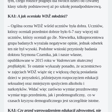
tym, czego rodzice pragnęli dla swoich dzieci od czwartej
klasy szkoły podstawowej aż po szkołę ponadpodstawową.
KAI:
A jak oceniała WDŻ młodzież?
– Ogólna ocena WDŻ wśród uczniów była dobra. Uczniów,
którzy oceniali przedmiot dobrze było 6-7 razy więcej niż
uczniów, którzy oceniali go źle. Niewielka, kilkuprocentowa
grupa badanych wyrażała negatywne opinie, jednak odsetek
ten nie był wysoki. Podobne wnioski przyniosły badania
doktora Szymona Czarnika, jak i nasze własne,
opublikowane w 2015 roku w
Vademecum skutecznej
profilaktyki
. Te ostatnie wykazały ponadto, że uczestnictwo
w zajęciach WDŻ wiąże się z większą chęcią posiadania
dzieci w przyszłości, późniejszym rozpoczęciem edukacji
seksualnej oraz mniejszym spożyciem alkoholu i
narkotyków. Widać więc zarówno wymiar prozdrowotny
wymiar tego przedmiotu, jak i prodemograficzny, co w
czasach kryzysu demograficznego jest szczególnie istotne.
KAI:
Czy przed wprowadzeniem edukacji zdrowotnej, nie