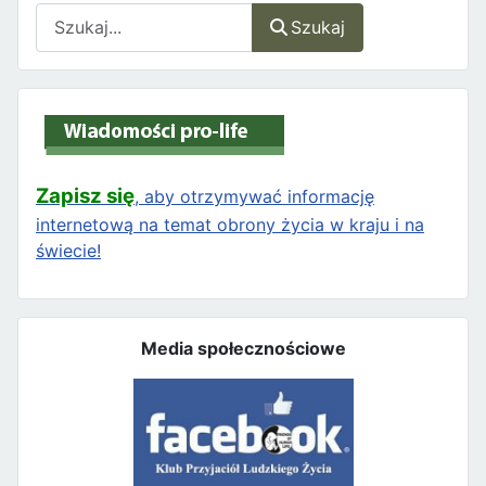
Szukaj
Szukaj
Zapisz się
, aby otrzymywać informację
internetową na temat obrony życia w kraju i na
świecie!
Media społecznościowe