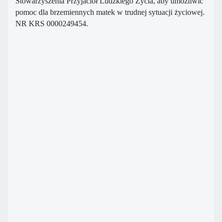
Stowarzyszenia
Przyjaciół Ludzkiego Życia, aby umożliwić
pomoc dla brzemiennych matek w
trudnej sytuacji życiowej.
NR KRS 0000249454.