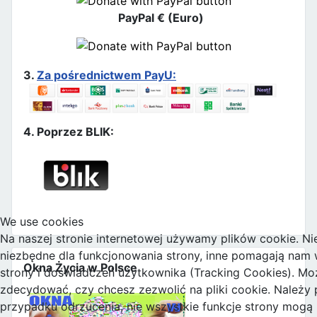
PayPal € (Euro)
3.
Za pośrednictwem PayU:
4. Poprzez BLIK:
We use cookies
Na naszej stronie internetowej używamy plików cookie. Nie
niezbędne dla funkcjonowania strony, inne pomagają nam w
Okna Życia w Polsce
strony i doświadczeń użytkownika (Tracking Cookies). M
zdecydować, czy chcesz zezwolić na pliki cookie. Należy 
przypadku odrzucenia, nie wszystkie funkcje strony mogą