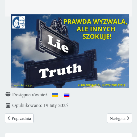
Sz
Dostępne również:
Opublikowano: 19 luty 2025
Poprzednia strona: Ogólnopolski Dzień Skupienia dla Małżeństw Niepłod
Następna stron
Poprzednia
Następna