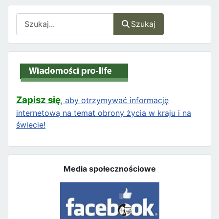
Szukaj
Szukaj
Zapisz się
, aby otrzymywać informację
internetową na temat obrony życia w kraju i na
świecie!
Media społecznościowe