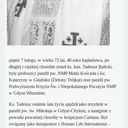
piątek 7 lutego, w wieku 72.lat, 48.roku kapłaństwa, po
długiej i ciężkiej chorobie zmarł ks. kan. Tadeusz Balicki,
były proboszcz parafii pw. NMP Matki Kościoła i św.
Katarzyny w Gdańsku (Zielony Trójkąt) oraz parafii pw.
Podwyższenia Krzyża Św. i Niepokalanego Poczęcia NMP
w Gdyni-Witominie.
Ks. Tadeusz ostatnie lata życia spędził jako rezydent w
parafii pw. św. Mikołaja w Gdyni-Chyloni, a następnie z
powodu poważnej choroby w hospicjum Caritasu. Był
związany jako duszpasterz z Human Life International –