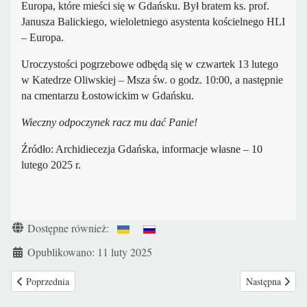
Europa, które mieści się w Gdańsku. Był bratem ks. prof.
Janusza Balickiego, wieloletniego asystenta kościelnego HLI
– Europa.
Uroczystości pogrzebowe odbędą się w czwartek 13 lutego
w Katedrze Oliwskiej – Msza św. o godz. 10:00, a następnie
na cmentarzu Łostowickim w Gdańsku.
Wieczny odpoczynek racz mu dać Panie!
Źródło: Archidiecezja Gdańska, informacje własne – 10
lutego 2025 r.
Szczegóły
Dostępne również:
Opublikowano: 11 luty 2025
Poprzednia strona: Bydgoszcz: Pogrzeb martwo urodzonych dzieci.
Następna stron
Poprzednia
Następna