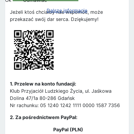
Ok
Odmawiać
Dalsze informacje
Jeżeli ktoś chciałby nas wspomóc, może
przekazać swój dar serca. Dziękujemy!
1. Przelew na konto fundacji:
Klub Przyjaciół Ludzkiego Życia, ul. Jaśkowa
Dolina 47/1a 80-286 Gdańsk
Nr rachunku: 05 1240 1242 1111 0000 1587 7356
2. Za pośrednictwem PayPal:
PayPal (PLN)