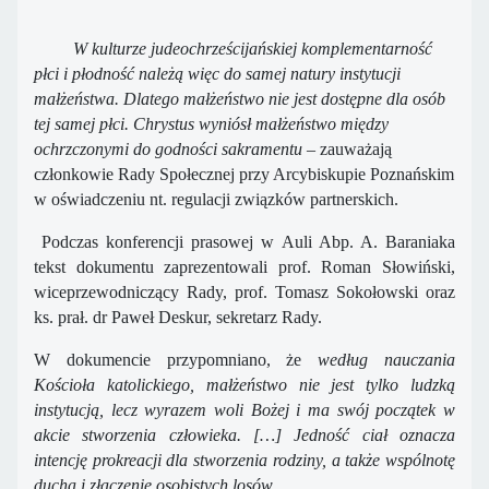
W kulturze judeochrześcijańskiej komplementarność
płci i płodność należą więc do samej natury instytucji
małżeństwa. Dlatego małżeństwo nie jest dostępne dla osób
tej samej płci. Chrystus wyniósł małżeństwo między
ochrzczonymi do godności sakramentu
– zauważają
członkowie Rady Społecznej przy Arcybiskupie Poznańskim
w oświadczeniu nt. regulacji związków partnerskich.
Podczas konferencji prasowej w Auli Abp. A. Baraniaka
tekst dokumentu zaprezentowali prof. Roman Słowiński,
wiceprzewodniczący Rady, prof. Tomasz Sokołowski oraz
ks. prał. dr Paweł Deskur, sekretarz Rady.
W dokumencie przypomniano, że
według nauczania
Kościoła katolickiego, małżeństwo nie jest tylko ludzką
instytucją, lecz wyrazem woli Bożej i ma swój początek w
akcie stworzenia człowieka. […] Jedność ciał oznacza
intencję prokreacji dla stworzenia rodziny, a także wspólnotę
ducha i złączenie osobistych losów.