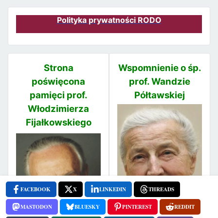
Polityka prywatności RODO
Strona
Wspomnienie o śp.
poświęcona
prof. Wandzie
pamięci prof.
Półtawskiej
Włodzimierza
Fijałkowskiego
FACEBOOK
X
LINKEDIN
THREADS
MASTODON
BLUESKY
PINTEREST
REDDIT