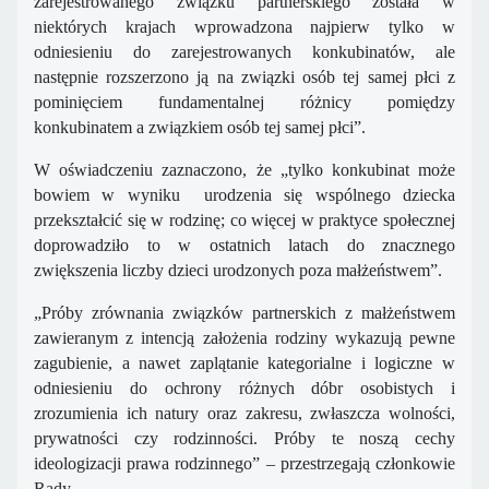
zarejestrowanego związku partnerskiego została w
niektórych krajach wprowadzona najpierw tylko w
odniesieniu do zarejestrowanych konkubinatów, ale
następnie rozszerzono ją na związki osób tej samej płci z
pominięciem fundamentalnej różnicy pomiędzy
konkubinatem a związkiem osób tej samej płci”.
W oświadczeniu zaznaczono, że „tylko konkubinat może
bowiem w wyniku urodzenia się wspólnego dziecka
przekształcić się w rodzinę; co więcej w praktyce społecznej
doprowadziło to w ostatnich latach do znacznego
zwiększenia liczby dzieci urodzonych poza małżeństwem”.
„Próby zrównania związków partnerskich z małżeństwem
zawieranym z intencją założenia rodziny wykazują pewne
zagubienie, a nawet zaplątanie kategorialne i logiczne w
odniesieniu do ochrony różnych dóbr osobistych i
zrozumienia ich natury oraz zakresu, zwłaszcza wolności,
prywatności czy rodzinności. Próby te noszą cechy
ideologizacji prawa rodzinnego” – przestrzegają członkowie
Rady.