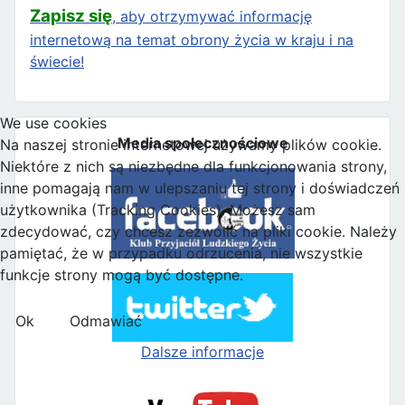
Zapisz się
, aby otrzymywać informację
internetową na temat obrony życia w kraju i na
świecie!
We use cookies
Media społecznościowe
Na naszej stronie internetowej używamy plików cookie.
Niektóre z nich są niezbędne dla funkcjonowania strony,
inne pomagają nam w ulepszaniu tej strony i doświadczeń
użytkownika (Tracking Cookies). Możesz sam
zdecydować, czy chcesz zezwolić na pliki cookie. Należy
pamiętać, że w przypadku odrzucenia, nie wszystkie
funkcje strony mogą być dostępne.
Ok
Odmawiać
Dalsze informacje