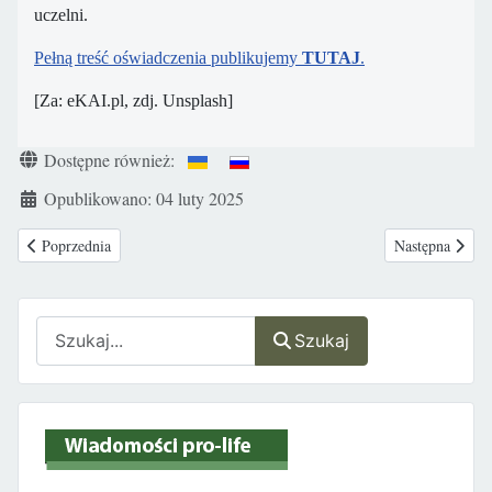
uczelni.
Pełną treść oświadczenia publikujemy
TUTAJ
.
[Za: eKAI.pl, zdj. Unsplash]
Szczegóły
Dostępne również:
Opublikowano: 04 luty 2025
Poprzednia strona: A. Pawlik-Regulska: WDŻ pełni ważną funkcję profilakt
Następna strona
Poprzednia
Następna
Szukaj
Szukaj