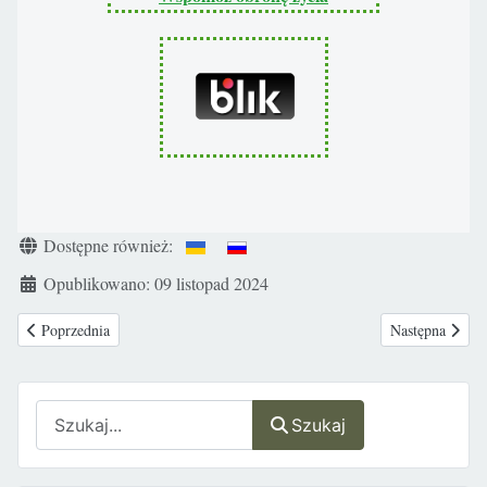
Szczegóły
Dostępne również:
Opublikowano: 09 listopad 2024
Poprzednia strona: Oświadczenie Polskiej Federacji Ruchów Obrony Życia 
Następna strona
Poprzednia
Następna
Szukaj
Szukaj