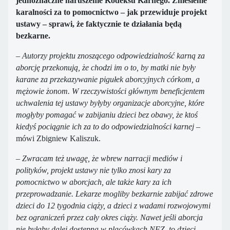
jednoznaczne naruszenie Kodeksu Karnego. Zniesienie
karalności za to pomocnictwo – jak przewiduje projekt
ustawy – sprawi, że faktycznie te działania będą
bezkarne.
–
Autorzy projektu znoszącego odpowiedzialność karną za
aborcję przekonują, że chodzi im o to, by matki nie były
karane za przekazywanie pigułek aborcyjnych córkom, a
mężowie żonom. W rzeczywistości głównym beneficjentem
uchwalenia tej ustawy byłyby organizacje aborcyjne, które
mogłyby pomagać w zabijaniu dzieci bez obawy, że ktoś
kiedyś pociągnie ich za to do odpowiedzialności karnej
–
mówi Zbigniew Kaliszuk.
–
Zwracam też uwagę, że wbrew narracji mediów i
polityków, projekt ustawy nie tylko znosi kary za
pomocnictwo w aborcjach, ale także kary za ich
przeprowadzanie. Lekarze mogliby bezkarnie zabijać zdrowe
dzieci do 12 tygodnia ciąży, a dzieci z wadami rozwojowymi
bez ograniczeń przez cały okres ciąży. Nawet jeśli aborcja
nie byłaby dalej dostępna w placówkach NFZ, to dzieci