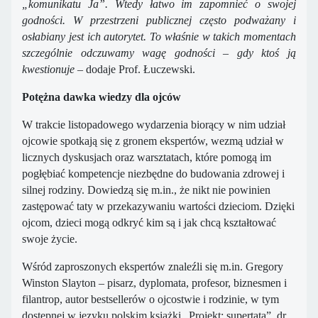
„komunikatu Ja”. Wtedy łatwo im zapomnieć o swojej
godności. W przestrzeni publicznej często podważany i
osłabiany jest ich autorytet. To właśnie w takich momentach
szczególnie odczuwamy wagę godności – gdy ktoś ją
kwestionuje
– dodaje Prof. Łuczewski.
Potężna dawka wiedzy dla ojców
W trakcie listopadowego wydarzenia biorący w nim udział
ojcowie spotkają się z gronem ekspertów, wezmą udział w
licznych dyskusjach oraz warsztatach, które pomogą im
pogłębiać kompetencje niezbędne do budowania zdrowej i
silnej rodziny. Dowiedzą się m.in., że nikt nie powinien
zastępować taty w przekazywaniu wartości dzieciom. Dzięki
ojcom, dzieci mogą odkryć kim są i jak chcą kształtować
swoje życie.
Wśród zaproszonych ekspertów znaleźli się m.in. Gregory
Winston Slayton – pisarz, dyplomata, profesor, biznesmen i
filantrop, autor bestsellerów o ojcostwie i rodzinie, w tym
dostępnej w języku polskim książki „Projekt: supertata”, dr