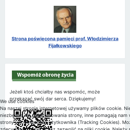
Strona poświęcona pamięci prof. Włodzimierza
Fijałkowskiego
Jeżeli ktoś chciałby nas wspomóc, może
przekazać swój dar serca. Dziękujemy!
We use cookies
Na naszej stronie internetowej używamy plików cookie. Nie
niezbędne dla funkcjonowania strony, inne pomagają nam w
strony i doświadczeń użytkownika (Tracking Cookies). M
zdecydować, czy chcesz zezwolić na pliki cookie. Należy 