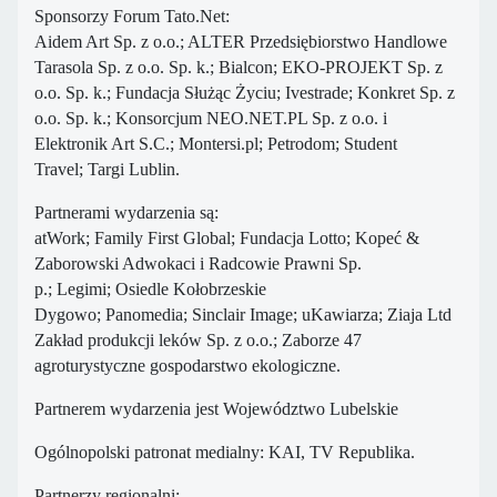
Sponsorzy Forum Tato.Net:
Aidem Art Sp. z o.o.; ALTER Przedsiębiorstwo Handlowe
Tarasola Sp. z o.o. Sp. k.; Bialcon; EKO-PROJEKT Sp. z
o.o. Sp. k.; Fundacja Służąc Życiu; Ivestrade; Konkret Sp. z
o.o. Sp. k.; Konsorcjum NEO.NET.PL Sp. z o.o. i
Elektronik Art S.C.; Montersi.pl; Petrodom; Student
Travel; Targi Lublin.
Partnerami wydarzenia są:
atWork; Family First Global; Fundacja Lotto; Kopeć &
Zaborowski Adwokaci i Radcowie Prawni Sp.
p.; Legimi; Osiedle Kołobrzeskie
Dygowo; Panomedia; Sinclair Image; uKawiarza; Ziaja Ltd
Zakład produkcji leków Sp. z o.o.; Zaborze 47
agroturystyczne gospodarstwo ekologiczne.
Partnerem wydarzenia jest Województwo Lubelskie
Ogólnopolski patronat medialny: KAI, TV Republika.
Partnerzy regionalni: