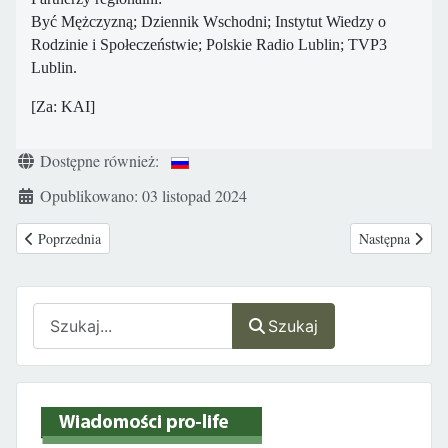
Być Mężczyzną; Dziennik Wschodni; Instytut Wiedzy o
Rodzinie i Społeczeństwie; Polskie Radio Lublin; TVP3
Lublin.
[Za: KAI]
Szczegóły
Dostępne również:
Opublikowano: 03 listopad 2024
Poprzednia strona: Biznes aborcyjny i pornograficzny daje miliony na ka
Następna strona
Poprzednia
Następna
Szukaj
Szukaj