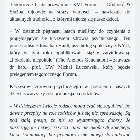
Tegoroczne hasło przewodnie XVI Forum – „Godność &
Służba. Ojcowie na straży wartości” – nawiązuje do
aktualnych trudności, z którymi mierzą się nasze dzieci.
– W ostatnich piętnastu latach mieliśmy do czynienia z
pogłębiającym się kryzysem zdrowia psychicznego. Ten
proces opisuje Jonathan Haidt, psycholog społeczny z NYU,
który w tym roku opublikował książkę zatytułowaną:
„Pokolenie niepokoju” (The Anxious Generation) – zauważa
dr hab., prof. UW Michał Łuczewski, który będzie
prelegentem tegorocznego Forum.
Kryzysowi zdrowia psychicznego w pokoleniu naszych
dzieci towarzyszy rosnąca presja na rodziców.
–
W dzisiejszym świecie rodzice mogą czuć się zagubieni, bo
dawne przepisy na role rodziców już się nie sprawdzają. Są
pod stałą presją, że nie są wystarczająco dobrzy, że
puszczają im nerwy, krzyczą, albo nie ukończyli kolejnego
kursu komunikacji bez przemocy i nie umieją sformułować